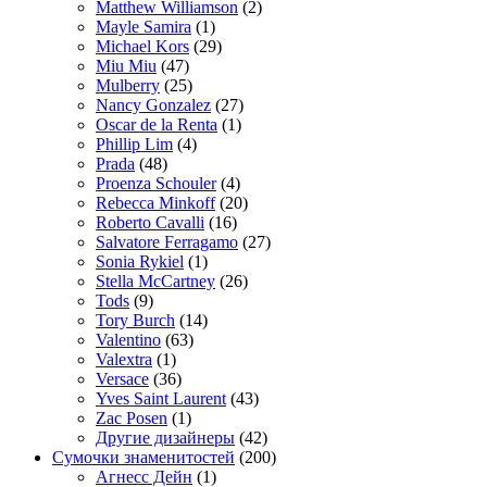
Matthew Williamson
(2)
Mayle Samira
(1)
Michael Kors
(29)
Miu Miu
(47)
Mulberry
(25)
Nancy Gonzalez
(27)
Oscar de la Renta
(1)
Phillip Lim
(4)
Prada
(48)
Proenza Schouler
(4)
Rebecca Minkoff
(20)
Roberto Cavalli
(16)
Salvatore Ferragamo
(27)
Sonia Rykiel
(1)
Stella McCartney
(26)
Tods
(9)
Tory Burch
(14)
Valentino
(63)
Valextra
(1)
Versace
(36)
Yves Saint Laurent
(43)
Zac Posen
(1)
Другие дизайнеры
(42)
Сумочки знаменитостей
(200)
Агнесс Дейн
(1)