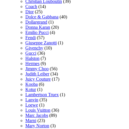
Christian Louboutin
(39)
Coach
(14)
Dior
(25)
Dolce & Gabbana
(40)
Dollargrand
(1)
Donna Karan
(20)
Emilio Pucci
(4)
Fendi
(57)
Giuseppe Zanotti
(1)
Givenchy
(10)
Gucci
(36)
Halston
(7)
Hermes
(9)
Jimmy Choo
(56)
Judith Leiber
(34)
Juicy Couture
(17)
Kooba
(6)
Kotur
(1)
Lambertson Truex
(1)
Lanvin
(35)
Loewe
(1)
Louis Vuitton
(36)
Marc Jacobs
(89)
Marni
(23)
Mary Norton
(3)