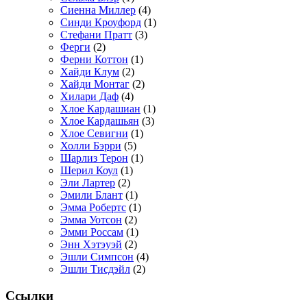
Сиенна Миллер
(4)
Синди Кроуфорд
(1)
Стефани Пратт
(3)
Ферги
(2)
Ферни Коттон
(1)
Хайди Клум
(2)
Хайди Монтаг
(2)
Хилари Даф
(4)
Хлое Кардашиан
(1)
Хлое Кардашьян
(3)
Хлое Севигни
(1)
Холли Бэрри
(5)
Шарлиз Терон
(1)
Шерил Коул
(1)
Эли Лартер
(2)
Эмили Блант
(1)
Эмма Робертс
(1)
Эмма Уотсон
(2)
Эмми Россам
(1)
Энн Хэтэуэй
(2)
Эшли Симпсон
(4)
Эшли Тисдэйл
(2)
Ссылки