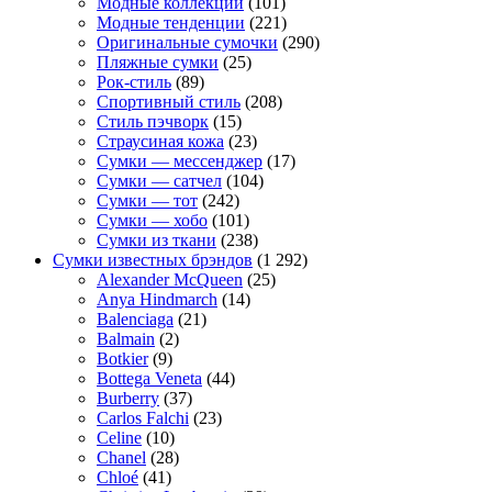
Модные коллекции
(101)
Модные тенденции
(221)
Оригинальные сумочки
(290)
Пляжные сумки
(25)
Рок-стиль
(89)
Спортивный стиль
(208)
Стиль пэчворк
(15)
Страусиная кожа
(23)
Сумки — мессенджер
(17)
Сумки — сатчел
(104)
Сумки — тот
(242)
Сумки — хобо
(101)
Сумки из ткани
(238)
Сумки известных брэндов
(1 292)
Alexander McQueen
(25)
Anya Hindmarch
(14)
Balenciaga
(21)
Balmain
(2)
Botkier
(9)
Bottega Veneta
(44)
Burberry
(37)
Carlos Falchi
(23)
Celine
(10)
Chanel
(28)
Chloé
(41)