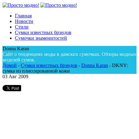
Главная
Новости
Стили
Сумки известных брэндов
Сумочки знаменитостей
Donna Karan
Сайт о тенденциях моды в дамских сумочках. Обзоры модных
моделей сумок.
Домой
-
Сумки известных брэндов
-
Donna Karan
-
DKNY:
сумка из плиссированной кожи
03
Авг 2009