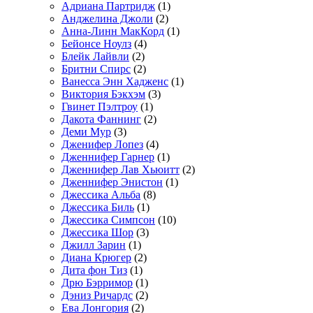
Адриана Партридж
(1)
Анджелина Джоли
(2)
Анна-Линн МакКорд
(1)
Бейонсе Ноулз
(4)
Блейк Лайвли
(2)
Бритни Спирс
(2)
Ванесса Энн Хадженс
(1)
Виктория Бэкхэм
(3)
Гвинет Пэлтроу
(1)
Дакота Фаннинг
(2)
Деми Мур
(3)
Дженифер Лопез
(4)
Дженнифер Гарнер
(1)
Дженнифер Лав Хьюитт
(2)
Дженнифер Энистон
(1)
Джессика Альба
(8)
Джессика Биль
(1)
Джессика Симпсон
(10)
Джессика Шор
(3)
Джилл Зарин
(1)
Диана Крюгер
(2)
Дита фон Тиз
(1)
Дрю Бэрримор
(1)
Дэниз Ричардс
(2)
Ева Лонгория
(2)