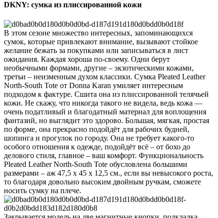
DKNY: сумка из плиссированной кожи
В этом сезоне множество интересных, запоминающихся
сумок, которые привлекают внимание, вызывают стойкое
желание бежать за покупками или записываться в лист
ожидания. Каждая хороша по-своему. Одни берут
необычными формами, другие – экзотическими кожами,
третьи – неизменным духом классики. Сумка Pleated Leather
North-South Tote от Donna Karan умиляет интересным
подходом к фактуре. Сшита она из плиссированной телячьей
кожи. Не скажу, что никогда такого не видела, ведь кожа —
очень податливый и благодатный материал для воплощения
фантазий, но выглядит это здорово. Большая, мягкая, простая
по форме, она прекрасно подойдёт для рабочих будней,
шопинга и прогулок по городу. Она не требует какого-то
особого отношения к одежде, подойдёт всё – от бохо до
делового стиля, главное – ваш комфорт. Функциональность
Pleated Leather North-South Tote обусловлена большими
размерами – аж 47,5 х 45 х 12,5 см., если вы невысокого роста,
то благодаря довольно высоким двойным ручкам, сможете
носить сумку на плече.
Закрывается модель на две магнитные кнопки, подкладка