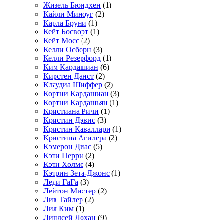
Жизель Бюндхен
(1)
Кайли Миноуг
(2)
Карла Бруни
(1)
Кейт Босворт
(1)
Кейт Мосс
(2)
Келли Осборн
(3)
Келли Резерфорд
(1)
Ким Кардашиан
(6)
Кирстен Данст
(2)
Клаудиа Шиффер
(2)
Кортни Кардашиан
(3)
Кортни Кардашьян
(1)
Кристиана Ричи
(1)
Кристин Дэвис
(3)
Кристин Каваллари
(1)
Кристина Агилера
(2)
Кэмерон Диас
(5)
Кэти Перри
(2)
Кэти Холмс
(4)
Кэтрин Зета-Джонс
(1)
Леди ГаГа
(3)
Лейтон Мистер
(2)
Лив Тайлер
(2)
Лил Ким
(1)
Линдсей Лохан
(9)