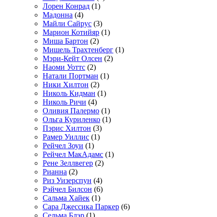
Лорен Конрад
(1)
Мадонна
(4)
Майли Сайрус
(3)
Марион Котийяр
(1)
Миша Бартон
(2)
Мишель Трахтенберг
(1)
Мэри-Кейт Олсен
(2)
Наоми Уоттс
(2)
Натали Портман
(1)
Ники Хилтон
(2)
Николь Кидман
(1)
Николь Ричи
(4)
Оливия Палермо
(1)
Ольга Куриленко
(1)
Пэрис Хилтон
(3)
Рамер Уиллис
(1)
Рейчел Зоуи
(1)
Рейчел МакАдамс
(1)
Рене Зеллвегер
(2)
Рианна
(2)
Риз Уизерспун
(4)
Рэйчел Билсон
(6)
Сальма Хайек
(1)
Сара Джессика Паркер
(6)
Сельма Блэр
(1)