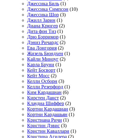
Джессика Биль
(1)
Джессика Симпсон
(10)
Джессика Шор
(3)
Джилл Зарин
(1)
Диана Крюгер
(2)
Дита фон Тиз
(1)
Дрю Бэрримор
(1)
Дэниз Ричардс
(2)
Ева Лонгория
(2)
Жизель Бюндхен
(1)
Кайли Миноуг
(2)
Карла Бруни
(1)
Кейт Босворт
(1)
Кейт Мосс
(2)
Келли Осборн
(3)
Келли Резерфорд
(1)
Ким Кардашиан
(6)
Кирстен Данст
(2)
Клаудиа Шиффер
(2)
Кортни Кардашиан
(3)
Кортни Кардашьян
(1)
Кристиана Ричи
(1)
Кристин Дэвис
(3)
Кристин Каваллари
(1)
Кристина Агилера
(2)