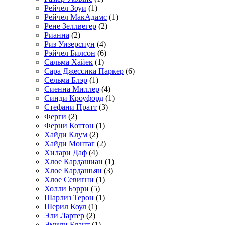
Рейчел Зоуи
(1)
Рейчел МакАдамс
(1)
Рене Зеллвегер
(2)
Рианна
(2)
Риз Уизерспун
(4)
Рэйчел Билсон
(6)
Сальма Хайек
(1)
Сара Джессика Паркер
(6)
Сельма Блэр
(1)
Сиенна Миллер
(4)
Синди Кроуфорд
(1)
Стефани Пратт
(3)
Ферги
(2)
Ферни Коттон
(1)
Хайди Клум
(2)
Хайди Монтаг
(2)
Хилари Даф
(4)
Хлое Кардашиан
(1)
Хлое Кардашьян
(3)
Хлое Севигни
(1)
Холли Бэрри
(5)
Шарлиз Терон
(1)
Шерил Коул
(1)
Эли Лартер
(2)
Эмили Блант
(1)