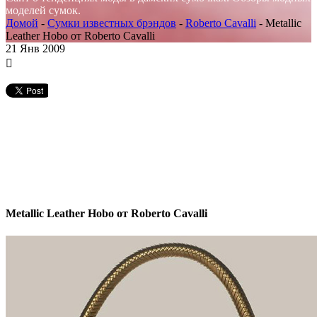
моделей сумок.
Домой
-
Сумки известных брэндов
-
Roberto Cavalli
-
Metallic
Leather Hobo от Roberto Cavalli
21
Янв 2009
Metallic Leather Hobo от Roberto Cavalli