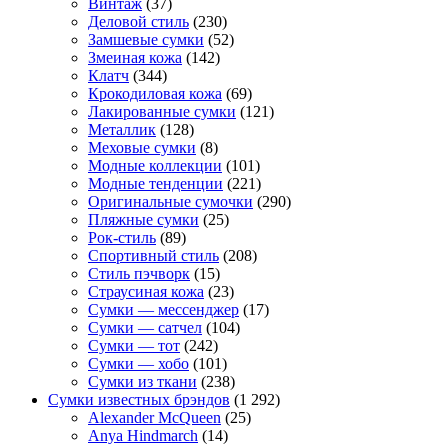
Винтаж
(37)
Деловой стиль
(230)
Замшевые сумки
(52)
Змеиная кожа
(142)
Клатч
(344)
Крокодиловая кожа
(69)
Лакированные сумки
(121)
Металлик
(128)
Меховые сумки
(8)
Модные коллекции
(101)
Модные тенденции
(221)
Оригинальные сумочки
(290)
Пляжные сумки
(25)
Рок-стиль
(89)
Спортивный стиль
(208)
Стиль пэчворк
(15)
Страусиная кожа
(23)
Сумки — мессенджер
(17)
Сумки — сатчел
(104)
Сумки — тот
(242)
Сумки — хобо
(101)
Сумки из ткани
(238)
Сумки известных брэндов
(1 292)
Alexander McQueen
(25)
Anya Hindmarch
(14)