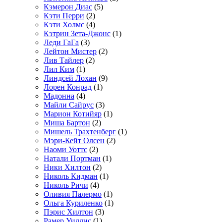
Кэмерон Диас
(5)
Кэти Перри
(2)
Кэти Холмс
(4)
Кэтрин Зета-Джонс
(1)
Леди ГаГа
(3)
Лейтон Мистер
(2)
Лив Тайлер
(2)
Лил Ким
(1)
Линдсей Лохан
(9)
Лорен Конрад
(1)
Мадонна
(4)
Майли Сайрус
(3)
Марион Котийяр
(1)
Миша Бартон
(2)
Мишель Трахтенберг
(1)
Мэри-Кейт Олсен
(2)
Наоми Уоттс
(2)
Натали Портман
(1)
Ники Хилтон
(2)
Николь Кидман
(1)
Николь Ричи
(4)
Оливия Палермо
(1)
Ольга Куриленко
(1)
Пэрис Хилтон
(3)
Рамер Уиллис
(1)