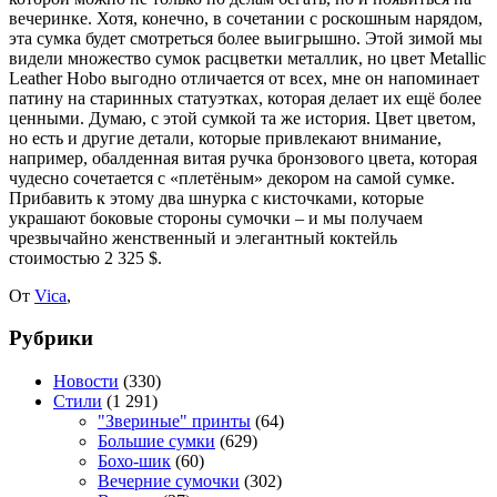
вечеринке. Хотя, конечно, в сочетании с роскошным нарядом,
эта сумка будет смотреться более выигрышно. Этой зимой мы
видели множество сумок расцветки металлик, но цвет Metallic
Leather Hobo выгодно отличается от всех, мне он напоминает
патину на старинных статуэтках, которая делает их ещё более
ценными. Думаю, с этой сумкой та же история. Цвет цветом,
но есть и другие детали, которые привлекают внимание,
например, обалденная витая ручка бронзового цвета, которая
чудесно сочетается с «плетёным» декором на самой сумке.
Прибавить к этому два шнурка с кисточками, которые
украшают боковые стороны сумочки – и мы получаем
чрезвычайно женственный и элегантный коктейль
стоимостью 2 325 $.
От
Vica
,
Рубрики
Новости
(330)
Стили
(1 291)
"Звериные" принты
(64)
Большие сумки
(629)
Бохо-шик
(60)
Вечерние сумочки
(302)