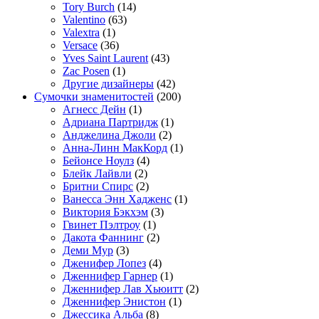
Tory Burch
(14)
Valentino
(63)
Valextra
(1)
Versace
(36)
Yves Saint Laurent
(43)
Zac Posen
(1)
Другие дизайнеры
(42)
Сумочки знаменитостей
(200)
Агнесс Дейн
(1)
Адриана Партридж
(1)
Анджелина Джоли
(2)
Анна-Линн МакКорд
(1)
Бейонсе Ноулз
(4)
Блейк Лайвли
(2)
Бритни Спирс
(2)
Ванесса Энн Хадженс
(1)
Виктория Бэкхэм
(3)
Гвинет Пэлтроу
(1)
Дакота Фаннинг
(2)
Деми Мур
(3)
Дженифер Лопез
(4)
Дженнифер Гарнер
(1)
Дженнифер Лав Хьюитт
(2)
Дженнифер Энистон
(1)
Джессика Альба
(8)