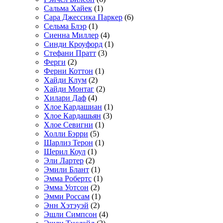
Сальма Хайек
(1)
Сара Джессика Паркер
(6)
Сельма Блэр
(1)
Сиенна Миллер
(4)
Синди Кроуфорд
(1)
Стефани Пратт
(3)
Ферги
(2)
Ферни Коттон
(1)
Хайди Клум
(2)
Хайди Монтаг
(2)
Хилари Даф
(4)
Хлое Кардашиан
(1)
Хлое Кардашьян
(3)
Хлое Севигни
(1)
Холли Бэрри
(5)
Шарлиз Терон
(1)
Шерил Коул
(1)
Эли Лартер
(2)
Эмили Блант
(1)
Эмма Робертс
(1)
Эмма Уотсон
(2)
Эмми Россам
(1)
Энн Хэтэуэй
(2)
Эшли Симпсон
(4)