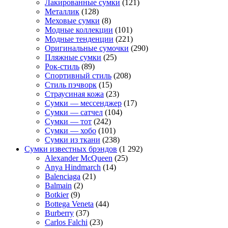
Лакированные сумки
(121)
Металлик
(128)
Меховые сумки
(8)
Модные коллекции
(101)
Модные тенденции
(221)
Оригинальные сумочки
(290)
Пляжные сумки
(25)
Рок-стиль
(89)
Спортивный стиль
(208)
Стиль пэчворк
(15)
Страусиная кожа
(23)
Сумки — мессенджер
(17)
Сумки — сатчел
(104)
Сумки — тот
(242)
Сумки — хобо
(101)
Сумки из ткани
(238)
Сумки известных брэндов
(1 292)
Alexander McQueen
(25)
Anya Hindmarch
(14)
Balenciaga
(21)
Balmain
(2)
Botkier
(9)
Bottega Veneta
(44)
Burberry
(37)
Carlos Falchi
(23)