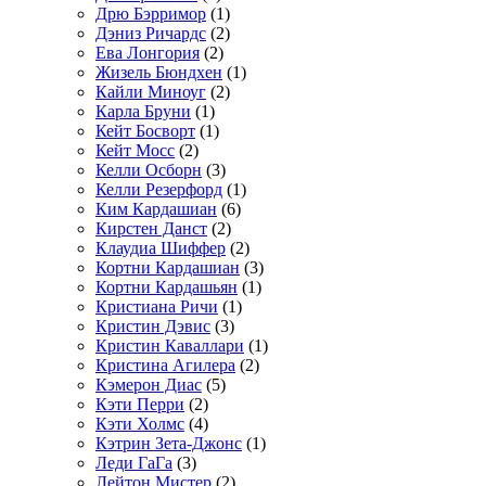
Дрю Бэрримор
(1)
Дэниз Ричардс
(2)
Ева Лонгория
(2)
Жизель Бюндхен
(1)
Кайли Миноуг
(2)
Карла Бруни
(1)
Кейт Босворт
(1)
Кейт Мосс
(2)
Келли Осборн
(3)
Келли Резерфорд
(1)
Ким Кардашиан
(6)
Кирстен Данст
(2)
Клаудиа Шиффер
(2)
Кортни Кардашиан
(3)
Кортни Кардашьян
(1)
Кристиана Ричи
(1)
Кристин Дэвис
(3)
Кристин Каваллари
(1)
Кристина Агилера
(2)
Кэмерон Диас
(5)
Кэти Перри
(2)
Кэти Холмс
(4)
Кэтрин Зета-Джонс
(1)
Леди ГаГа
(3)
Лейтон Мистер
(2)