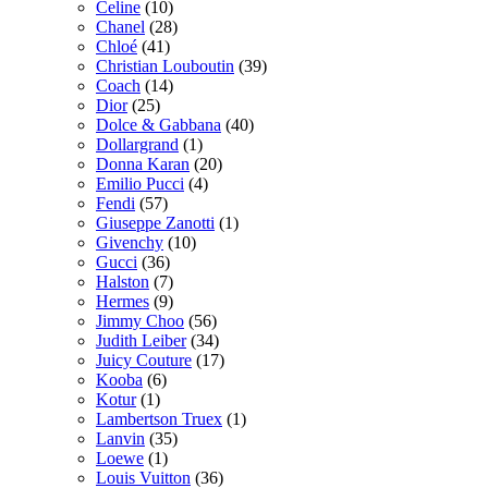
Celine
(10)
Chanel
(28)
Chloé
(41)
Christian Louboutin
(39)
Coach
(14)
Dior
(25)
Dolce & Gabbana
(40)
Dollargrand
(1)
Donna Karan
(20)
Emilio Pucci
(4)
Fendi
(57)
Giuseppe Zanotti
(1)
Givenchy
(10)
Gucci
(36)
Halston
(7)
Hermes
(9)
Jimmy Choo
(56)
Judith Leiber
(34)
Juicy Couture
(17)
Kooba
(6)
Kotur
(1)
Lambertson Truex
(1)
Lanvin
(35)
Loewe
(1)
Louis Vuitton
(36)