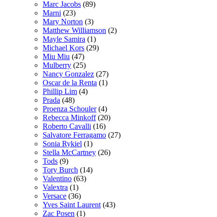
Marc Jacobs
(89)
Marni
(23)
Mary Norton
(3)
Matthew Williamson
(2)
Mayle Samira
(1)
Michael Kors
(29)
Miu Miu
(47)
Mulberry
(25)
Nancy Gonzalez
(27)
Oscar de la Renta
(1)
Phillip Lim
(4)
Prada
(48)
Proenza Schouler
(4)
Rebecca Minkoff
(20)
Roberto Cavalli
(16)
Salvatore Ferragamo
(27)
Sonia Rykiel
(1)
Stella McCartney
(26)
Tods
(9)
Tory Burch
(14)
Valentino
(63)
Valextra
(1)
Versace
(36)
Yves Saint Laurent
(43)
Zac Posen
(1)