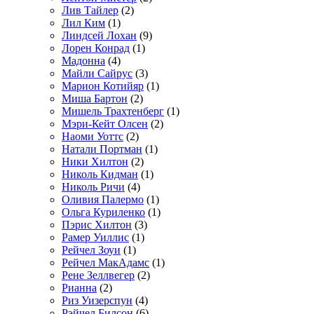
Лив Тайлер
(2)
Лил Ким
(1)
Линдсей Лохан
(9)
Лорен Конрад
(1)
Мадонна
(4)
Майли Сайрус
(3)
Марион Котийяр
(1)
Миша Бартон
(2)
Мишель Трахтенберг
(1)
Мэри-Кейт Олсен
(2)
Наоми Уоттс
(2)
Натали Портман
(1)
Ники Хилтон
(2)
Николь Кидман
(1)
Николь Ричи
(4)
Оливия Палермо
(1)
Ольга Куриленко
(1)
Пэрис Хилтон
(3)
Рамер Уиллис
(1)
Рейчел Зоуи
(1)
Рейчел МакАдамс
(1)
Рене Зеллвегер
(2)
Рианна
(2)
Риз Уизерспун
(4)
Рэйчел Билсон
(6)