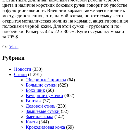
цвета и наличие коротких боковых ручек говорит об удобстве
и функциональности. Внешний карман также здесь вполне к
месту, единственное, что, на мой взгляд, портит сумку – это
открытая металлическая молния на кармане, акцентированная
полосками чёрной кожи. Для этой сумки – грубовато и по-
плебейски. Размеры: 42 х 22 х 30 см. Купить сумочку можно
за 795 $.
От
Vica
,
Рубрики
Новости
(330)
Стили
(1 291)
"Звериные" принты
(64)
Большие сумки
(629)
Бохо-шик
(60)
Вечерние сумочки
(302)
Винтаж
(37)
Деловой стиль
(230)
Замшевые сумки
(52)
Змеиная кожа
(142)
Клатч
(344)
Крокодиловая кожа
(69)