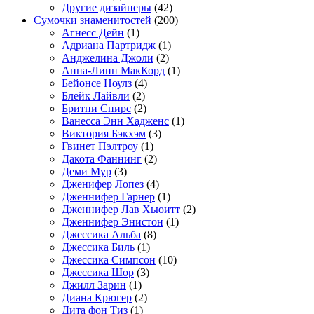
Другие дизайнеры
(42)
Сумочки знаменитостей
(200)
Агнесс Дейн
(1)
Адриана Партридж
(1)
Анджелина Джоли
(2)
Анна-Линн МакКорд
(1)
Бейонсе Ноулз
(4)
Блейк Лайвли
(2)
Бритни Спирс
(2)
Ванесса Энн Хадженс
(1)
Виктория Бэкхэм
(3)
Гвинет Пэлтроу
(1)
Дакота Фаннинг
(2)
Деми Мур
(3)
Дженифер Лопез
(4)
Дженнифер Гарнер
(1)
Дженнифер Лав Хьюитт
(2)
Дженнифер Энистон
(1)
Джессика Альба
(8)
Джессика Биль
(1)
Джессика Симпсон
(10)
Джессика Шор
(3)
Джилл Зарин
(1)
Диана Крюгер
(2)
Дита фон Тиз
(1)