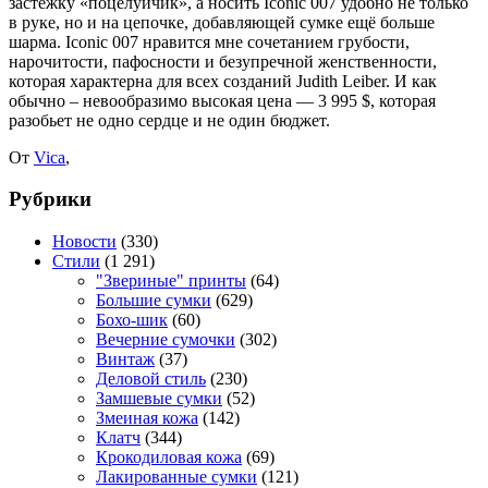
застёжку «поцелуйчик», а носить Iconic 007 удобно не только
в руке, но и на цепочке, добавляющей сумке ещё больше
шарма. Iconic 007 нравится мне сочетанием грубости,
нарочитости, пафосности и безупречной женственности,
которая характерна для всех созданий Judith Leiber. И как
обычно – невообразимо высокая цена — 3 995 $, которая
разобьет не одно сердце и не один бюджет.
От
Vica
,
Рубрики
Новости
(330)
Стили
(1 291)
"Звериные" принты
(64)
Большие сумки
(629)
Бохо-шик
(60)
Вечерние сумочки
(302)
Винтаж
(37)
Деловой стиль
(230)
Замшевые сумки
(52)
Змеиная кожа
(142)
Клатч
(344)
Крокодиловая кожа
(69)
Лакированные сумки
(121)