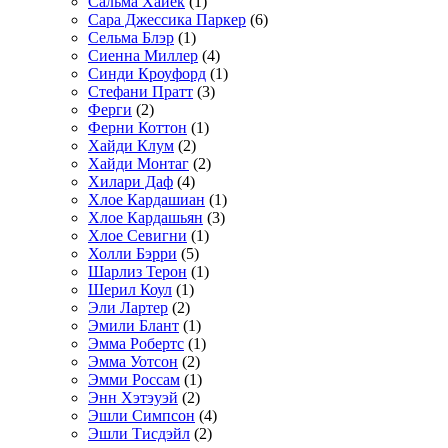
Сальма Хайек
(1)
Сара Джессика Паркер
(6)
Сельма Блэр
(1)
Сиенна Миллер
(4)
Синди Кроуфорд
(1)
Стефани Пратт
(3)
Ферги
(2)
Ферни Коттон
(1)
Хайди Клум
(2)
Хайди Монтаг
(2)
Хилари Даф
(4)
Хлое Кардашиан
(1)
Хлое Кардашьян
(3)
Хлое Севигни
(1)
Холли Бэрри
(5)
Шарлиз Терон
(1)
Шерил Коул
(1)
Эли Лартер
(2)
Эмили Блант
(1)
Эмма Робертс
(1)
Эмма Уотсон
(2)
Эмми Россам
(1)
Энн Хэтэуэй
(2)
Эшли Симпсон
(4)
Эшли Тисдэйл
(2)