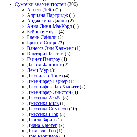
Сумочки знаменитостей
(200)
Агнесс Дейн
(1)
Адриана Партридж
(1)
Анджелина Джоли
(2)
Анна-Линн МакКорд
(1)
Бейонсе Ноулз
(4)
Блейк Лайвли
(2)
Бритни Спирс
(2)
Ванесса Энн Хадженс
(1)
Виктория Бэкхэм
(3)
Гвинет Пэлтроу
(1)
Дакота Фаннинг
(2)
Деми Мур
(3)
Дженифер Лопез
(4)
Дженнифер Гарнер
(1)
Дженнифер Лав Хьюитт
(2)
Дженнифер Энистон
(1)
Джессика Альба
(8)
Джессика Биль
(1)
Джессика Симпсон
(10)
Джессика Шор
(3)
Джилл Зарин
(1)
Диана Крюгер
(2)
Дита фон Тиз
(1)
Дрю Бэрримор
(1)