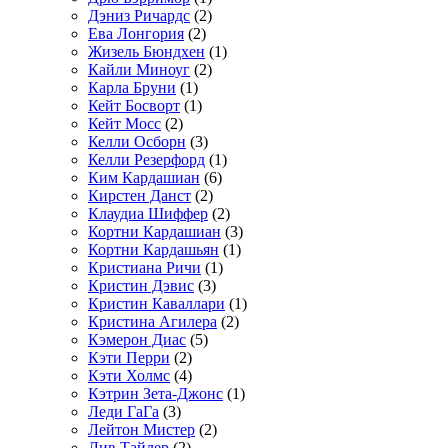
Дэниз Ричардс
(2)
Ева Лонгория
(2)
Жизель Бюндхен
(1)
Кайли Миноуг
(2)
Карла Бруни
(1)
Кейт Босворт
(1)
Кейт Мосс
(2)
Келли Осборн
(3)
Келли Резерфорд
(1)
Ким Кардашиан
(6)
Кирстен Данст
(2)
Клаудиа Шиффер
(2)
Кортни Кардашиан
(3)
Кортни Кардашьян
(1)
Кристиана Ричи
(1)
Кристин Дэвис
(3)
Кристин Каваллари
(1)
Кристина Агилера
(2)
Кэмерон Диас
(5)
Кэти Перри
(2)
Кэти Холмс
(4)
Кэтрин Зета-Джонс
(1)
Леди ГаГа
(3)
Лейтон Мистер
(2)
Лив Тайлер
(2)