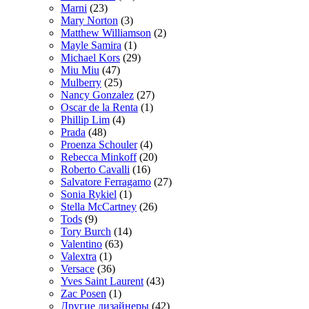
Marni
(23)
Mary Norton
(3)
Matthew Williamson
(2)
Mayle Samira
(1)
Michael Kors
(29)
Miu Miu
(47)
Mulberry
(25)
Nancy Gonzalez
(27)
Oscar de la Renta
(1)
Phillip Lim
(4)
Prada
(48)
Proenza Schouler
(4)
Rebecca Minkoff
(20)
Roberto Cavalli
(16)
Salvatore Ferragamo
(27)
Sonia Rykiel
(1)
Stella McCartney
(26)
Tods
(9)
Tory Burch
(14)
Valentino
(63)
Valextra
(1)
Versace
(36)
Yves Saint Laurent
(43)
Zac Posen
(1)
Другие дизайнеры
(42)