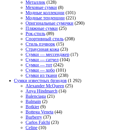
Металлик
(128)
Меховые сумки
(8)
Модные коллекции
(101)
Модные тенденции
(221)
Оригинальные сумочки
(290)
Пляжные сумки
(25)
Рок-стиль
(89)
Спортивный стиль
(208)
Стиль пэчворк
(15)
Страусиная кожа
(23)
Сумки — мессенджер
(17)
Сумки — сатчел
(104)
Сумки — тот
(242)
Сумки — хобо
(101)
Сумки из ткани
(238)
Сумки известных брэндов
(1 292)
Alexander McQueen
(25)
Anya Hindmarch
(14)
Balenciaga
(21)
Balmain
(2)
Botkier
(9)
Bottega Veneta
(44)
Burberry
(37)
Carlos Falchi
(23)
Celine
(10)