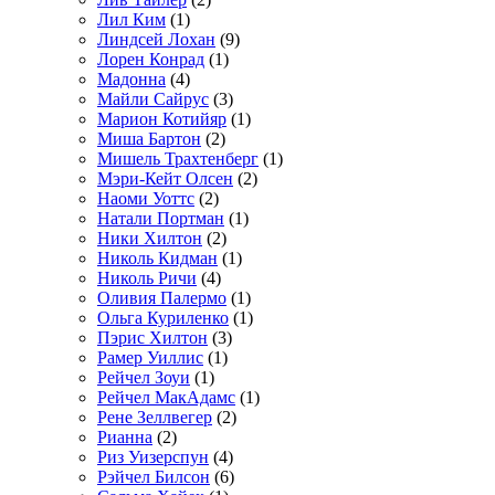
Лил Ким
(1)
Линдсей Лохан
(9)
Лорен Конрад
(1)
Мадонна
(4)
Майли Сайрус
(3)
Марион Котийяр
(1)
Миша Бартон
(2)
Мишель Трахтенберг
(1)
Мэри-Кейт Олсен
(2)
Наоми Уоттс
(2)
Натали Портман
(1)
Ники Хилтон
(2)
Николь Кидман
(1)
Николь Ричи
(4)
Оливия Палермо
(1)
Ольга Куриленко
(1)
Пэрис Хилтон
(3)
Рамер Уиллис
(1)
Рейчел Зоуи
(1)
Рейчел МакАдамс
(1)
Рене Зеллвегер
(2)
Рианна
(2)
Риз Уизерспун
(4)
Рэйчел Билсон
(6)