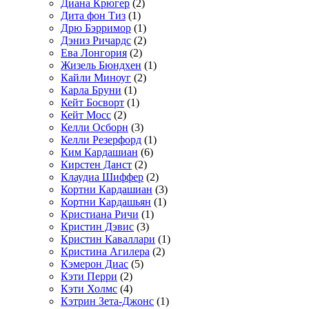
Диана Крюгер
(2)
Дита фон Тиз
(1)
Дрю Бэрримор
(1)
Дэниз Ричардс
(2)
Ева Лонгория
(2)
Жизель Бюндхен
(1)
Кайли Миноуг
(2)
Карла Бруни
(1)
Кейт Босворт
(1)
Кейт Мосс
(2)
Келли Осборн
(3)
Келли Резерфорд
(1)
Ким Кардашиан
(6)
Кирстен Данст
(2)
Клаудиа Шиффер
(2)
Кортни Кардашиан
(3)
Кортни Кардашьян
(1)
Кристиана Ричи
(1)
Кристин Дэвис
(3)
Кристин Каваллари
(1)
Кристина Агилера
(2)
Кэмерон Диас
(5)
Кэти Перри
(2)
Кэти Холмс
(4)
Кэтрин Зета-Джонс
(1)