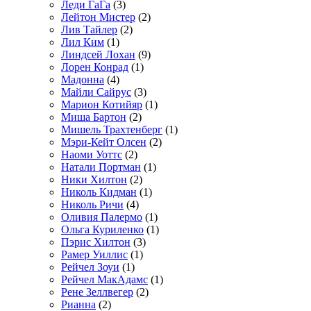
Леди ГаГа
(3)
Лейтон Мистер
(2)
Лив Тайлер
(2)
Лил Ким
(1)
Линдсей Лохан
(9)
Лорен Конрад
(1)
Мадонна
(4)
Майли Сайрус
(3)
Марион Котийяр
(1)
Миша Бартон
(2)
Мишель Трахтенберг
(1)
Мэри-Кейт Олсен
(2)
Наоми Уоттс
(2)
Натали Портман
(1)
Ники Хилтон
(2)
Николь Кидман
(1)
Николь Ричи
(4)
Оливия Палермо
(1)
Ольга Куриленко
(1)
Пэрис Хилтон
(3)
Рамер Уиллис
(1)
Рейчел Зоуи
(1)
Рейчел МакАдамс
(1)
Рене Зеллвегер
(2)
Рианна
(2)