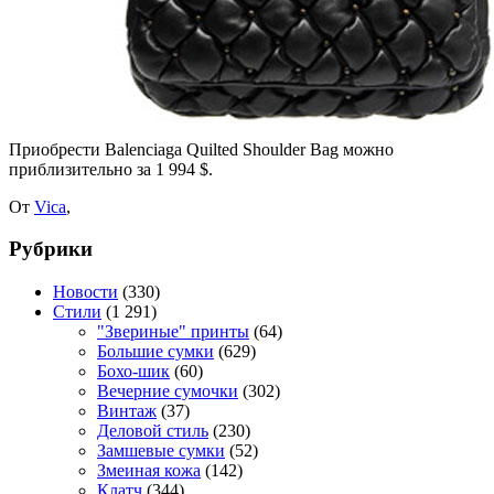
Приобрести Balenciaga Quilted Shoulder Bag можно
приблизительно за 1 994 $.
От
Vica
,
Рубрики
Новости
(330)
Стили
(1 291)
"Звериные" принты
(64)
Большие сумки
(629)
Бохо-шик
(60)
Вечерние сумочки
(302)
Винтаж
(37)
Деловой стиль
(230)
Замшевые сумки
(52)
Змеиная кожа
(142)
Клатч
(344)