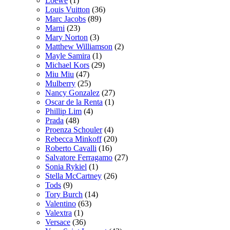
Loewe
(1)
Louis Vuitton
(36)
Marc Jacobs
(89)
Marni
(23)
Mary Norton
(3)
Matthew Williamson
(2)
Mayle Samira
(1)
Michael Kors
(29)
Miu Miu
(47)
Mulberry
(25)
Nancy Gonzalez
(27)
Oscar de la Renta
(1)
Phillip Lim
(4)
Prada
(48)
Proenza Schouler
(4)
Rebecca Minkoff
(20)
Roberto Cavalli
(16)
Salvatore Ferragamo
(27)
Sonia Rykiel
(1)
Stella McCartney
(26)
Tods
(9)
Tory Burch
(14)
Valentino
(63)
Valextra
(1)
Versace
(36)