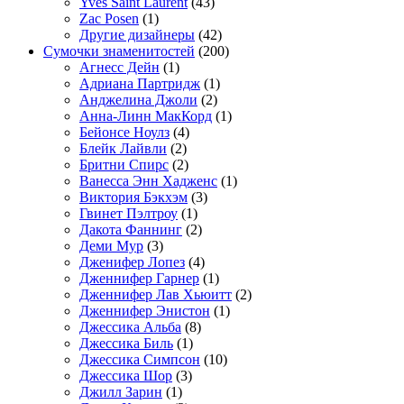
Yves Saint Laurent
(43)
Zac Posen
(1)
Другие дизайнеры
(42)
Сумочки знаменитостей
(200)
Агнесс Дейн
(1)
Адриана Партридж
(1)
Анджелина Джоли
(2)
Анна-Линн МакКорд
(1)
Бейонсе Ноулз
(4)
Блейк Лайвли
(2)
Бритни Спирс
(2)
Ванесса Энн Хадженс
(1)
Виктория Бэкхэм
(3)
Гвинет Пэлтроу
(1)
Дакота Фаннинг
(2)
Деми Мур
(3)
Дженифер Лопез
(4)
Дженнифер Гарнер
(1)
Дженнифер Лав Хьюитт
(2)
Дженнифер Энистон
(1)
Джессика Альба
(8)
Джессика Биль
(1)
Джессика Симпсон
(10)
Джессика Шор
(3)
Джилл Зарин
(1)