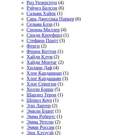
Риз Уизерспун
(4)
Рэйчел Билсон
(6)
Сальма Хайек
(1)
Сара Джессика Паркер
(6)
Сельма Блэр
(1)
Сиенна Миллер
(4)
Синди Кроуфорд
(1)
Стефани Пратт
(3)
Ферги
(2)
Ферни Коттон
(1)
Хайди Клум
(2)
Хайди Монтаг
(2)
Хилари Даф
(4)
Хлое Кардашиан
(1)
Хлое Кардашьян
(3)
Хлое Севигни
(1)
Холли Бэрри
(5)
Шарлиз Терон
(1)
Шерил Коул
(1)
Эли Лартер
(2)
Эмили Блант
(1)
Эмма Робертс
(1)
Эмма Уотсон
(2)
Эмми Россам
(1)
Энн Хэтэуэй
(2)