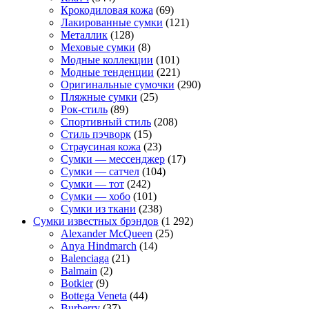
Крокодиловая кожа
(69)
Лакированные сумки
(121)
Металлик
(128)
Меховые сумки
(8)
Модные коллекции
(101)
Модные тенденции
(221)
Оригинальные сумочки
(290)
Пляжные сумки
(25)
Рок-стиль
(89)
Спортивный стиль
(208)
Стиль пэчворк
(15)
Страусиная кожа
(23)
Сумки — мессенджер
(17)
Сумки — сатчел
(104)
Сумки — тот
(242)
Сумки — хобо
(101)
Сумки из ткани
(238)
Сумки известных брэндов
(1 292)
Alexander McQueen
(25)
Anya Hindmarch
(14)
Balenciaga
(21)
Balmain
(2)
Botkier
(9)
Bottega Veneta
(44)
Burberry
(37)