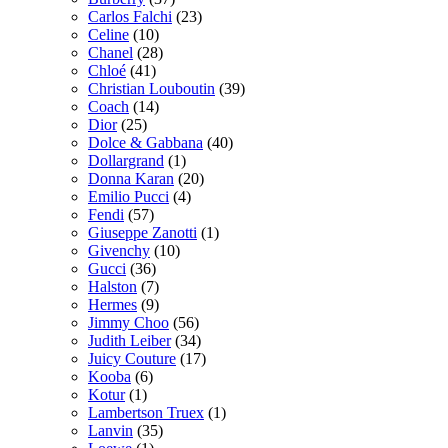
Carlos Falchi
(23)
Celine
(10)
Chanel
(28)
Chloé
(41)
Christian Louboutin
(39)
Coach
(14)
Dior
(25)
Dolce & Gabbana
(40)
Dollargrand
(1)
Donna Karan
(20)
Emilio Pucci
(4)
Fendi
(57)
Giuseppe Zanotti
(1)
Givenchy
(10)
Gucci
(36)
Halston
(7)
Hermes
(9)
Jimmy Choo
(56)
Judith Leiber
(34)
Juicy Couture
(17)
Kooba
(6)
Kotur
(1)
Lambertson Truex
(1)
Lanvin
(35)