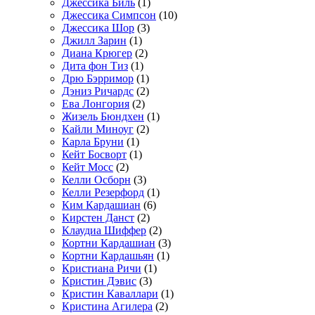
Джессика Биль
(1)
Джессика Симпсон
(10)
Джессика Шор
(3)
Джилл Зарин
(1)
Диана Крюгер
(2)
Дита фон Тиз
(1)
Дрю Бэрримор
(1)
Дэниз Ричардс
(2)
Ева Лонгория
(2)
Жизель Бюндхен
(1)
Кайли Миноуг
(2)
Карла Бруни
(1)
Кейт Босворт
(1)
Кейт Мосс
(2)
Келли Осборн
(3)
Келли Резерфорд
(1)
Ким Кардашиан
(6)
Кирстен Данст
(2)
Клаудиа Шиффер
(2)
Кортни Кардашиан
(3)
Кортни Кардашьян
(1)
Кристиана Ричи
(1)
Кристин Дэвис
(3)
Кристин Каваллари
(1)
Кристина Агилера
(2)