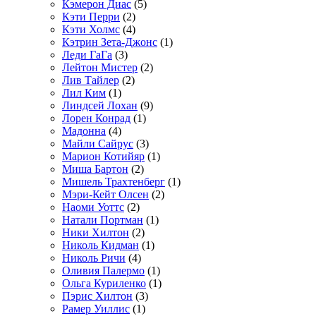
Кэмерон Диас
(5)
Кэти Перри
(2)
Кэти Холмс
(4)
Кэтрин Зета-Джонс
(1)
Леди ГаГа
(3)
Лейтон Мистер
(2)
Лив Тайлер
(2)
Лил Ким
(1)
Линдсей Лохан
(9)
Лорен Конрад
(1)
Мадонна
(4)
Майли Сайрус
(3)
Марион Котийяр
(1)
Миша Бартон
(2)
Мишель Трахтенберг
(1)
Мэри-Кейт Олсен
(2)
Наоми Уоттс
(2)
Натали Портман
(1)
Ники Хилтон
(2)
Николь Кидман
(1)
Николь Ричи
(4)
Оливия Палермо
(1)
Ольга Куриленко
(1)
Пэрис Хилтон
(3)
Рамер Уиллис
(1)