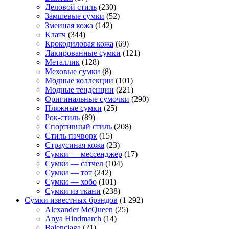
Деловой стиль
(230)
Замшевые сумки
(52)
Змеиная кожа
(142)
Клатч
(344)
Крокодиловая кожа
(69)
Лакированные сумки
(121)
Металлик
(128)
Меховые сумки
(8)
Модные коллекции
(101)
Модные тенденции
(221)
Оригинальные сумочки
(290)
Пляжные сумки
(25)
Рок-стиль
(89)
Спортивный стиль
(208)
Стиль пэчворк
(15)
Страусиная кожа
(23)
Сумки — мессенджер
(17)
Сумки — сатчел
(104)
Сумки — тот
(242)
Сумки — хобо
(101)
Сумки из ткани
(238)
Сумки известных брэндов
(1 292)
Alexander McQueen
(25)
Anya Hindmarch
(14)
Balenciaga
(21)