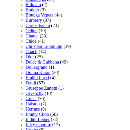
Balmain
(2)
Botkier
(9)
Bottega Veneta
(44)
Burberry
(37)
Carlos Falchi
(23)
Celine
(10)
Chanel
(28)
Chloé
(41)
Christian Louboutin
(39)
Coach
(14)
Dior
(25)
Dolce & Gabbana
(40)
Dollargrand
(1)
Donna Karan
(20)
Emilio Pucci
(4)
Fendi
(57)
Giuseppe Zanotti
(1)
Givenchy
(10)
Gucci
(36)
Halston
(7)
Hermes
(9)
Jimmy Choo
(56)
Judith Leiber
(34)
Juicy Couture
(17)
Kooba
(6)