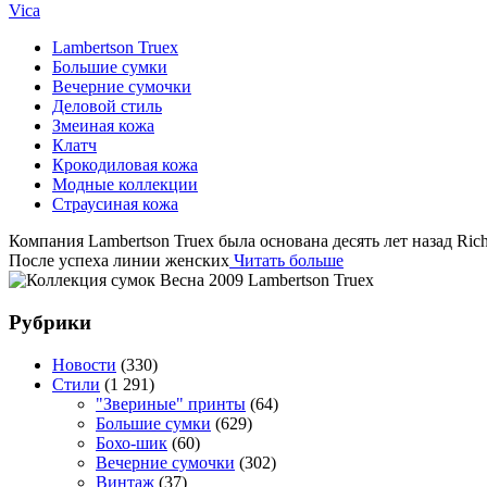
Vica
Lambertson Truex
Большие сумки
Вечерние сумочки
Деловой стиль
Змеиная кожа
Клатч
Крокодиловая кожа
Модные коллекции
Страусиная кожа
Компания Lambertson Truex была основана десять лет назад Ri
После успеха линии женских
Читать больше
Рубрики
Новости
(330)
Стили
(1 291)
"Звериные" принты
(64)
Большие сумки
(629)
Бохо-шик
(60)
Вечерние сумочки
(302)
Винтаж
(37)