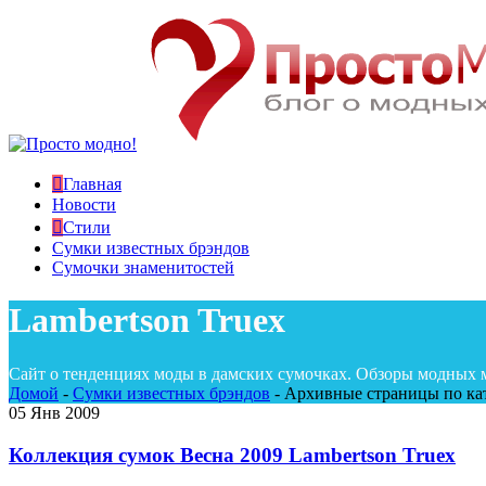
Главная
Новости
Стили
Сумки известных брэндов
Сумочки знаменитостей
Lambertson Truex
Сайт о тенденциях моды в дамских сумочках. Обзоры модных 
Домой
-
Сумки известных брэндов
-
Архивные страницы по кат
05
Янв 2009
Коллекция сумок Весна 2009 Lambertson Truex