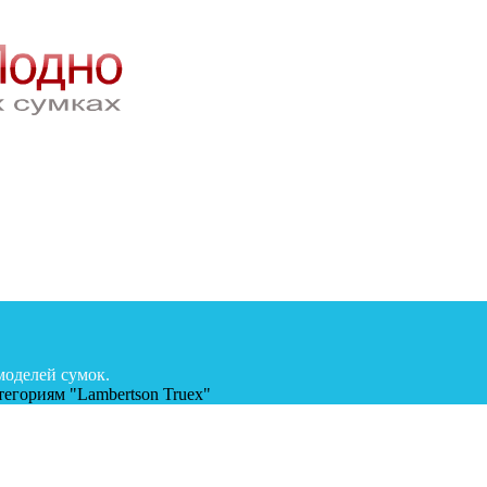
моделей сумок.
егориям "Lambertson Truex"