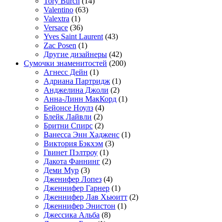
Tory Burch
(14)
Valentino
(63)
Valextra
(1)
Versace
(36)
Yves Saint Laurent
(43)
Zac Posen
(1)
Другие дизайнеры
(42)
Сумочки знаменитостей
(200)
Агнесс Дейн
(1)
Адриана Партридж
(1)
Анджелина Джоли
(2)
Анна-Линн МакКорд
(1)
Бейонсе Ноулз
(4)
Блейк Лайвли
(2)
Бритни Спирс
(2)
Ванесса Энн Хадженс
(1)
Виктория Бэкхэм
(3)
Гвинет Пэлтроу
(1)
Дакота Фаннинг
(2)
Деми Мур
(3)
Дженифер Лопез
(4)
Дженнифер Гарнер
(1)
Дженнифер Лав Хьюитт
(2)
Дженнифер Энистон
(1)
Джессика Альба
(8)