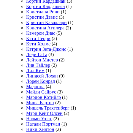
Кортни Кардашиан
(3)
Кортни Кардашьян
(1)
Кристиана Ричи
(1)
Кристин Дэвис
(3)
Кристин Каваллари
(1)
Кристина Агилера
(2)
Кэмерон Диас
(5)
Кэти Перри
(2)
Кэти Холмс
(4)
Кэтрин Зета-Джонс
(1)
Леди ГаГа
(3)
Лейтон Мистер
(2)
Лив Тайлер
(2)
Лил Ким
(1)
Линдсей Лохан
(9)
Лорен Конрад
(1)
Мадонна
(4)
Майли Сайрус
(3)
Марион Котийяр
(1)
Миша Бартон
(2)
Мишель Трахтенберг
(1)
Мэри-Кейт Олсен
(2)
Наоми Уоттс
(2)
Натали Портман
(1)
Ники Хилтон
(2)