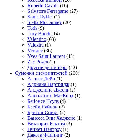
Roberto Cavalli
(16)
Salvatore Ferragamo
(27)
Sonia Rykiel
(1)
Stella McCartney
(26)
Tods
(9)
Tory Burch
(14)
Valentino
(63)
Valextra
(1)
Versace
(36)
Yves Saint Laurent
(43)
Zac Posen
(1)
Другие дизайнеры
(42)
Сумочки знаменитостей
(200)
Агнесс Дейн
(1)
Адриана Партридж
(1)
Анджелина Джоли
(2)
Анна-Линн МакКорд
(1)
Бейонсе Ноулз
(4)
Блейк Лайвли
(2)
Бритни Спирс
(2)
Ванесса Энн Хадженс
(1)
Виктория Бэкхэм
(3)
Гвинет Пэлтроу
(1)
Дакота Фаннинг
(2)