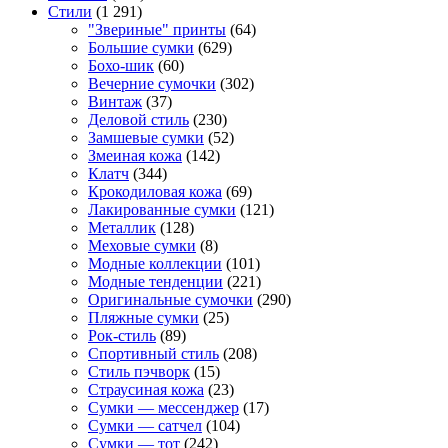
Стили
(1 291)
"Звериные" принты
(64)
Большие сумки
(629)
Бохо-шик
(60)
Вечерние сумочки
(302)
Винтаж
(37)
Деловой стиль
(230)
Замшевые сумки
(52)
Змеиная кожа
(142)
Клатч
(344)
Крокодиловая кожа
(69)
Лакированные сумки
(121)
Металлик
(128)
Меховые сумки
(8)
Модные коллекции
(101)
Модные тенденции
(221)
Оригинальные сумочки
(290)
Пляжные сумки
(25)
Рок-стиль
(89)
Спортивный стиль
(208)
Стиль пэчворк
(15)
Страусиная кожа
(23)
Сумки — мессенджер
(17)
Сумки — сатчел
(104)
Сумки — тот
(242)