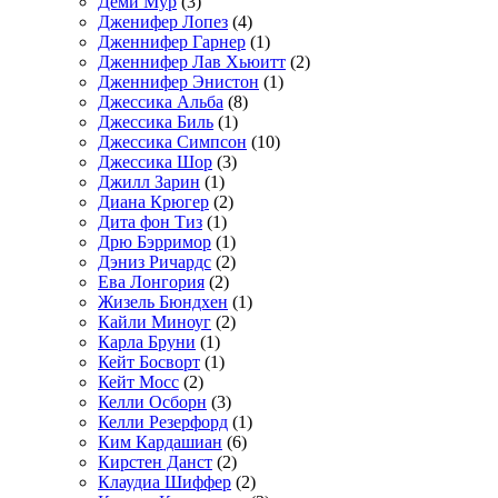
Деми Мур
(3)
Дженифер Лопез
(4)
Дженнифер Гарнер
(1)
Дженнифер Лав Хьюитт
(2)
Дженнифер Энистон
(1)
Джессика Альба
(8)
Джессика Биль
(1)
Джессика Симпсон
(10)
Джессика Шор
(3)
Джилл Зарин
(1)
Диана Крюгер
(2)
Дита фон Тиз
(1)
Дрю Бэрримор
(1)
Дэниз Ричардс
(2)
Ева Лонгория
(2)
Жизель Бюндхен
(1)
Кайли Миноуг
(2)
Карла Бруни
(1)
Кейт Босворт
(1)
Кейт Мосс
(2)
Келли Осборн
(3)
Келли Резерфорд
(1)
Ким Кардашиан
(6)
Кирстен Данст
(2)
Клаудиа Шиффер
(2)