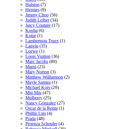
Halston
(7)
Hermes
(9)
Jimmy Choo
(56)
Judith Leiber
(34)
Juicy Couture
(17)
Kooba
(6)
Kotur
(1)
Lambertson Truex
(1)
Lanvin
(35)
Loewe
(1)
Louis Vuitton
(36)
Marc Jacobs
(89)
Marni
(23)
Mary Norton
(3)
Matthew Williamson
(2)
Mayle Samira
(1)
Michael Kors
(29)
Miu Miu
(47)
Mulberry
(25)
Nancy Gonzalez
(27)
Oscar de la Renta
(1)
Phillip Lim
(4)
Prada
(48)
Proenza Schouler
(4)
Rebecca Minkoff
(20)