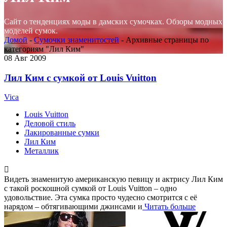
Сайт о тенденциях моды в дамских сумочках. Обзоры модных
моделей сумок.
Домой
-
Сумочки знаменитостей
-
Архивные страницы по
категориям "Лил Ким"
08
Авг 2009
Лил Ким с сумкой от Louis Vuitton
Vica
Louis Vuitton
Деловой стиль
Лакированные сумки
Лил Ким
Металлик
Видеть знаменитую американскую певицу и актрису Лил Ким
с такой роскошной сумкой от Louis Vuitton – одно
удовольствие. Эта сумка просто чудесно смотрится с её
нарядом – обтягивающими джинсами и
Читать больше