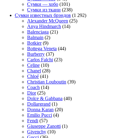
Сумки — хобо
(101)
Сумки из ткани
(238)
Сумки известных брэндов
(1 292)
Alexander McQueen
(25)
Anya Hindmarch
(14)
Balenciaga
(21)
Balmain
(2)
Botkier
(9)
Bottega Veneta
(44)
Burberry
(37)
Carlos Falchi
(23)
Celine
(10)
Chanel
(28)
Chloé
(41)
Christian Louboutin
(39)
Coach
(14)
Dior
(25)
Dolce & Gabbana
(40)
Dollargrand
(1)
Donna Karan
(20)
Emilio Pucci
(4)
Fendi
(57)
Giuseppe Zanotti
(1)
Givenchy
(10)
Gucci
(36)