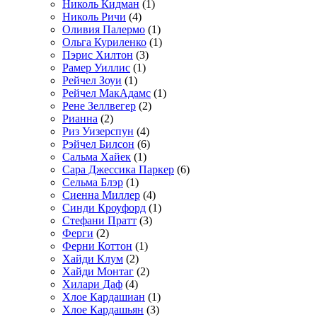
Николь Кидман
(1)
Николь Ричи
(4)
Оливия Палермо
(1)
Ольга Куриленко
(1)
Пэрис Хилтон
(3)
Рамер Уиллис
(1)
Рейчел Зоуи
(1)
Рейчел МакАдамс
(1)
Рене Зеллвегер
(2)
Рианна
(2)
Риз Уизерспун
(4)
Рэйчел Билсон
(6)
Сальма Хайек
(1)
Сара Джессика Паркер
(6)
Сельма Блэр
(1)
Сиенна Миллер
(4)
Синди Кроуфорд
(1)
Стефани Пратт
(3)
Ферги
(2)
Ферни Коттон
(1)
Хайди Клум
(2)
Хайди Монтаг
(2)
Хилари Даф
(4)
Хлое Кардашиан
(1)
Хлое Кардашьян
(3)