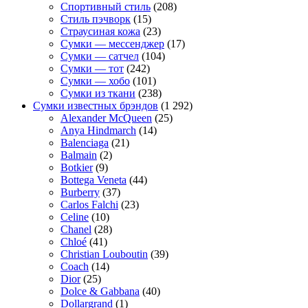
Спортивный стиль
(208)
Стиль пэчворк
(15)
Страусиная кожа
(23)
Сумки — мессенджер
(17)
Сумки — сатчел
(104)
Сумки — тот
(242)
Сумки — хобо
(101)
Сумки из ткани
(238)
Сумки известных брэндов
(1 292)
Alexander McQueen
(25)
Anya Hindmarch
(14)
Balenciaga
(21)
Balmain
(2)
Botkier
(9)
Bottega Veneta
(44)
Burberry
(37)
Carlos Falchi
(23)
Celine
(10)
Chanel
(28)
Chloé
(41)
Christian Louboutin
(39)
Coach
(14)
Dior
(25)
Dolce & Gabbana
(40)
Dollargrand
(1)