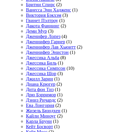
Бритни Спирс
(2)
Ванесса Энн Хадженс
(1)
Виктория Бэкхэм
(3)
Гвинет Пэлтроу
(1)
Дакота Фаннинг
(2)
Деми Мур
(3)
Дженифер Лопез
(4)
Дженнифер Гарнер
(1)
Дженнифер Лав Хьюитт
(2)
Дженнифер Энистон
(1)
Джессика Альба
(8)
Джессика Биль
(1)
Джессика Симпсон
(10)
Джессика Шор
(3)
Джилл Зарин
(1)
Диана Крюгер
(2)
Дита фон Тиз
(1)
Дрю Бэрримор
(1)
Дэниз Ричардс
(2)
Ева Лонгория
(2)
Жизель Бюндхен
(1)
Кайли Миноуг
(2)
Карла Бруни
(1)
Кейт Босворт
(1)
Кейт Мосс
(2)