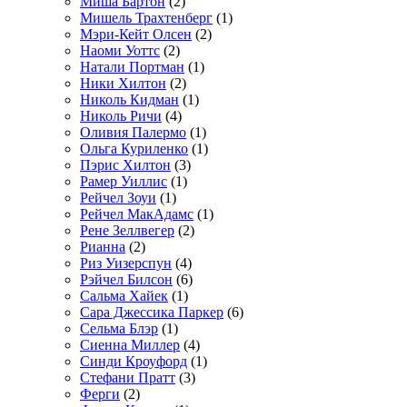
Миша Бартон
(2)
Мишель Трахтенберг
(1)
Мэри-Кейт Олсен
(2)
Наоми Уоттс
(2)
Натали Портман
(1)
Ники Хилтон
(2)
Николь Кидман
(1)
Николь Ричи
(4)
Оливия Палермо
(1)
Ольга Куриленко
(1)
Пэрис Хилтон
(3)
Рамер Уиллис
(1)
Рейчел Зоуи
(1)
Рейчел МакАдамс
(1)
Рене Зеллвегер
(2)
Рианна
(2)
Риз Уизерспун
(4)
Рэйчел Билсон
(6)
Сальма Хайек
(1)
Сара Джессика Паркер
(6)
Сельма Блэр
(1)
Сиенна Миллер
(4)
Синди Кроуфорд
(1)
Стефани Пратт
(3)
Ферги
(2)