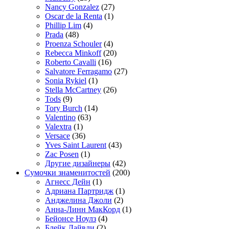
Nancy Gonzalez
(27)
Oscar de la Renta
(1)
Phillip Lim
(4)
Prada
(48)
Proenza Schouler
(4)
Rebecca Minkoff
(20)
Roberto Cavalli
(16)
Salvatore Ferragamo
(27)
Sonia Rykiel
(1)
Stella McCartney
(26)
Tods
(9)
Tory Burch
(14)
Valentino
(63)
Valextra
(1)
Versace
(36)
Yves Saint Laurent
(43)
Zac Posen
(1)
Другие дизайнеры
(42)
Сумочки знаменитостей
(200)
Агнесс Дейн
(1)
Адриана Партридж
(1)
Анджелина Джоли
(2)
Анна-Линн МакКорд
(1)
Бейонсе Ноулз
(4)
Блейк Лайвли
(2)