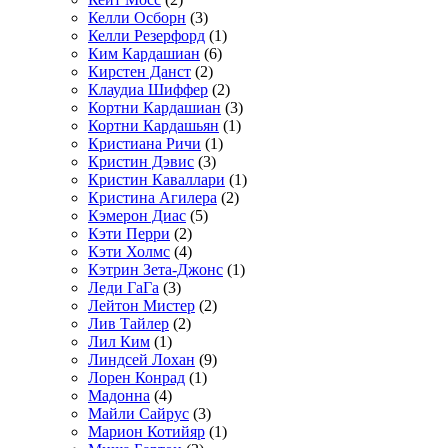
Келли Осборн
(3)
Келли Резерфорд
(1)
Ким Кардашиан
(6)
Кирстен Данст
(2)
Клаудиа Шиффер
(2)
Кортни Кардашиан
(3)
Кортни Кардашьян
(1)
Кристиана Ричи
(1)
Кристин Дэвис
(3)
Кристин Каваллари
(1)
Кристина Агилера
(2)
Кэмерон Диас
(5)
Кэти Перри
(2)
Кэти Холмс
(4)
Кэтрин Зета-Джонс
(1)
Леди ГаГа
(3)
Лейтон Мистер
(2)
Лив Тайлер
(2)
Лил Ким
(1)
Линдсей Лохан
(9)
Лорен Конрад
(1)
Мадонна
(4)
Майли Сайрус
(3)
Марион Котийяр
(1)