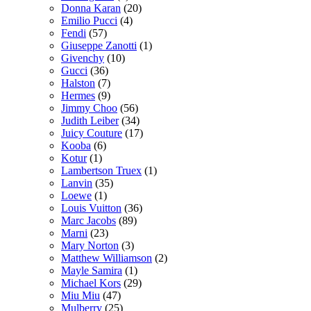
Donna Karan
(20)
Emilio Pucci
(4)
Fendi
(57)
Giuseppe Zanotti
(1)
Givenchy
(10)
Gucci
(36)
Halston
(7)
Hermes
(9)
Jimmy Choo
(56)
Judith Leiber
(34)
Juicy Couture
(17)
Kooba
(6)
Kotur
(1)
Lambertson Truex
(1)
Lanvin
(35)
Loewe
(1)
Louis Vuitton
(36)
Marc Jacobs
(89)
Marni
(23)
Mary Norton
(3)
Matthew Williamson
(2)
Mayle Samira
(1)
Michael Kors
(29)
Miu Miu
(47)
Mulberry
(25)