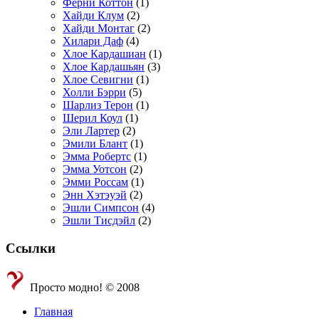
Ферни Коттон
(1)
Хайди Клум
(2)
Хайди Монтаг
(2)
Хилари Даф
(4)
Хлое Кардашиан
(1)
Хлое Кардашьян
(3)
Хлое Севигни
(1)
Холли Бэрри
(5)
Шарлиз Терон
(1)
Шерил Коул
(1)
Эли Лартер
(2)
Эмили Блант
(1)
Эмма Робертс
(1)
Эмма Уотсон
(2)
Эмми Россам
(1)
Энн Хэтэуэй
(2)
Эшли Симпсон
(4)
Эшли Тисдэйл
(2)
Ссылки
Просто модно! © 2008
Главная