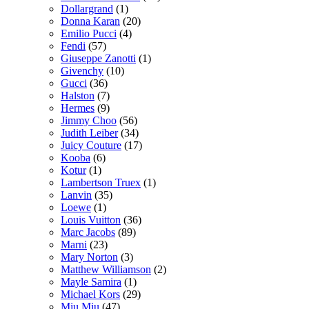
Dollargrand
(1)
Donna Karan
(20)
Emilio Pucci
(4)
Fendi
(57)
Giuseppe Zanotti
(1)
Givenchy
(10)
Gucci
(36)
Halston
(7)
Hermes
(9)
Jimmy Choo
(56)
Judith Leiber
(34)
Juicy Couture
(17)
Kooba
(6)
Kotur
(1)
Lambertson Truex
(1)
Lanvin
(35)
Loewe
(1)
Louis Vuitton
(36)
Marc Jacobs
(89)
Marni
(23)
Mary Norton
(3)
Matthew Williamson
(2)
Mayle Samira
(1)
Michael Kors
(29)
Miu Miu
(47)