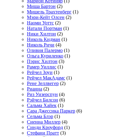
Марион Котийяр
(1)
Миша Бартон
(2)
Мишель Трахтенберг
(1)
Мэри-Кейт Олсен
(2)
Наоми Уоттс
(2)
Натали Портман
(1)
Ники Хилтон
(2)
Николь Кидман
(1)
Николь Ричи
(4)
Оливия Палермо
(1)
Ольга Куриленко
(1)
Пэрис Хилтон
(3)
Рамер Уиллис
(1)
Рейчел Зоуи
(1)
Рейчел МакАдамс
(1)
Рене Зеллвегер
(2)
Рианна
(2)
Риз Уизерспун
(4)
Рэйчел Билсон
(6)
Сальма Хайек
(1)
Сара Джессика Паркер
(6)
Сельма Блэр
(1)
Сиенна Миллер
(4)
Синди Кроуфорд
(1)
Стефани Пратт
(3)