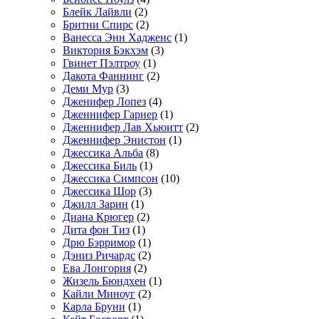
Блейк Лайвли
(2)
Бритни Спирс
(2)
Ванесса Энн Хадженс
(1)
Виктория Бэкхэм
(3)
Гвинет Пэлтроу
(1)
Дакота Фаннинг
(2)
Деми Мур
(3)
Дженифер Лопез
(4)
Дженнифер Гарнер
(1)
Дженнифер Лав Хьюитт
(2)
Дженнифер Энистон
(1)
Джессика Альба
(8)
Джессика Биль
(1)
Джессика Симпсон
(10)
Джессика Шор
(3)
Джилл Зарин
(1)
Диана Крюгер
(2)
Дита фон Тиз
(1)
Дрю Бэрримор
(1)
Дэниз Ричардс
(2)
Ева Лонгория
(2)
Жизель Бюндхен
(1)
Кайли Миноуг
(2)
Карла Бруни
(1)