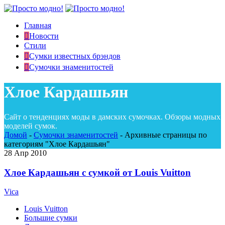
Главная
Новости
Стили
Сумки известных брэндов
Сумочки знаменитостей
Хлое Кардашьян
Сайт о тенденциях моды в дамских сумочках. Обзоры модных
моделей сумок.
Домой
-
Сумочки знаменитостей
-
Архивные страницы по
категориям "Хлое Кардашьян"
28
Апр 2010
Хлое Кардашьян с сумкой от Louis Vuitton
Vica
Louis Vuitton
Большие сумки