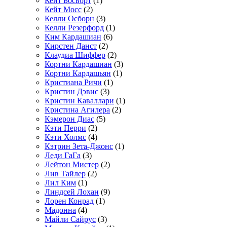
Кейт Босворт
(1)
Кейт Мосс
(2)
Келли Осборн
(3)
Келли Резерфорд
(1)
Ким Кардашиан
(6)
Кирстен Данст
(2)
Клаудиа Шиффер
(2)
Кортни Кардашиан
(3)
Кортни Кардашьян
(1)
Кристиана Ричи
(1)
Кристин Дэвис
(3)
Кристин Каваллари
(1)
Кристина Агилера
(2)
Кэмерон Диас
(5)
Кэти Перри
(2)
Кэти Холмс
(4)
Кэтрин Зета-Джонс
(1)
Леди ГаГа
(3)
Лейтон Мистер
(2)
Лив Тайлер
(2)
Лил Ким
(1)
Линдсей Лохан
(9)
Лорен Конрад
(1)
Мадонна
(4)
Майли Сайрус
(3)