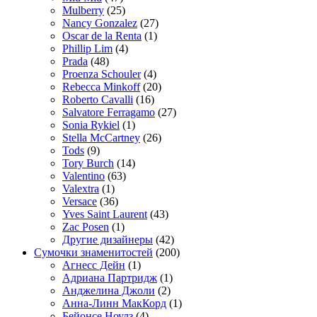
Mulberry
(25)
Nancy Gonzalez
(27)
Oscar de la Renta
(1)
Phillip Lim
(4)
Prada
(48)
Proenza Schouler
(4)
Rebecca Minkoff
(20)
Roberto Cavalli
(16)
Salvatore Ferragamo
(27)
Sonia Rykiel
(1)
Stella McCartney
(26)
Tods
(9)
Tory Burch
(14)
Valentino
(63)
Valextra
(1)
Versace
(36)
Yves Saint Laurent
(43)
Zac Posen
(1)
Другие дизайнеры
(42)
Сумочки знаменитостей
(200)
Агнесс Дейн
(1)
Адриана Партридж
(1)
Анджелина Джоли
(2)
Анна-Линн МакКорд
(1)
Бейонсе Ноулз
(4)