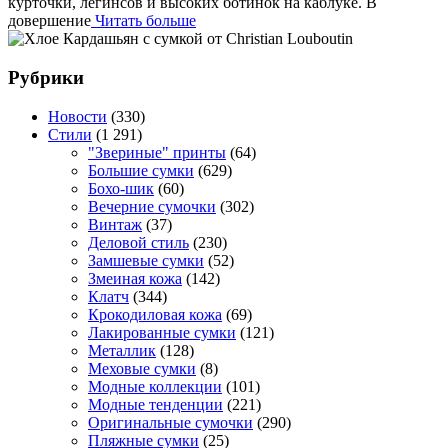
курточки, легинсов и высоких ботинок на каблуке. В
довершение
Читать больше
Рубрики
Новости
(330)
Стили
(1 291)
"Звериные" принты
(64)
Большие сумки
(629)
Бохо-шик
(60)
Вечерние сумочки
(302)
Винтаж
(37)
Деловой стиль
(230)
Замшевые сумки
(52)
Змеиная кожа
(142)
Клатч
(344)
Крокодиловая кожа
(69)
Лакированные сумки
(121)
Металлик
(128)
Меховые сумки
(8)
Модные коллекции
(101)
Модные тенденции
(221)
Оригинальные сумочки
(290)
Пляжные сумки
(25)