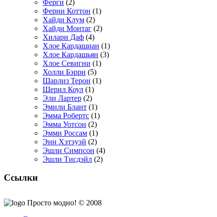
Ферги
(2)
Ферни Коттон
(1)
Хайди Клум
(2)
Хайди Монтаг
(2)
Хилари Даф
(4)
Хлое Кардашиан
(1)
Хлое Кардашьян
(3)
Хлое Севигни
(1)
Холли Бэрри
(5)
Шарлиз Терон
(1)
Шерил Коул
(1)
Эли Лартер
(2)
Эмили Блант
(1)
Эмма Робертс
(1)
Эмма Уотсон
(2)
Эмми Россам
(1)
Энн Хэтэуэй
(2)
Эшли Симпсон
(4)
Эшли Тисдэйл
(2)
Ссылки
Просто модно! © 2008