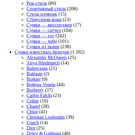
Рок-стиль
(89)
Спортивный стиль
(208)
Стиль пэчворк
(15)
Страусиная кожа
(23)
Сумки — мессенджер
(17)
Сумки — сатчел
(104)
Сумки — тот
(242)
Сумки — хобо
(101)
Сумки из ткани
(238)
Сумки известных брэндов
(1 292)
Alexander McQueen
(25)
Anya Hindmarch
(14)
Balenciaga
(21)
Balmain
(2)
Botkier
(9)
Bottega Veneta
(44)
Burberry
(37)
Carlos Falchi
(23)
Celine
(10)
Chanel
(28)
Chloé
(41)
Christian Louboutin
(39)
Coach
(14)
Dior
(25)
Dolce & Gabbana
(40)