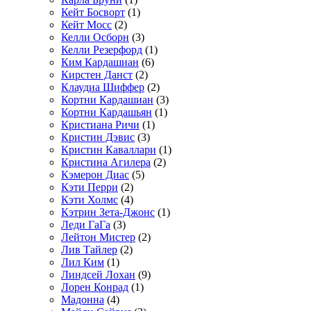
Кейт Босворт
(1)
Кейт Мосс
(2)
Келли Осборн
(3)
Келли Резерфорд
(1)
Ким Кардашиан
(6)
Кирстен Данст
(2)
Клаудиа Шиффер
(2)
Кортни Кардашиан
(3)
Кортни Кардашьян
(1)
Кристиана Ричи
(1)
Кристин Дэвис
(3)
Кристин Каваллари
(1)
Кристина Агилера
(2)
Кэмерон Диас
(5)
Кэти Перри
(2)
Кэти Холмс
(4)
Кэтрин Зета-Джонс
(1)
Леди ГаГа
(3)
Лейтон Мистер
(2)
Лив Тайлер
(2)
Лил Ким
(1)
Линдсей Лохан
(9)
Лорен Конрад
(1)
Мадонна
(4)