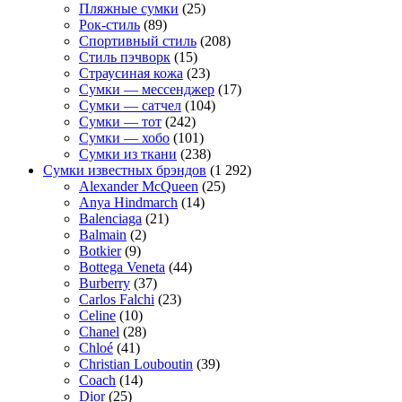
Пляжные сумки
(25)
Рок-стиль
(89)
Спортивный стиль
(208)
Стиль пэчворк
(15)
Страусиная кожа
(23)
Сумки — мессенджер
(17)
Сумки — сатчел
(104)
Сумки — тот
(242)
Сумки — хобо
(101)
Сумки из ткани
(238)
Сумки известных брэндов
(1 292)
Alexander McQueen
(25)
Anya Hindmarch
(14)
Balenciaga
(21)
Balmain
(2)
Botkier
(9)
Bottega Veneta
(44)
Burberry
(37)
Carlos Falchi
(23)
Celine
(10)
Chanel
(28)
Chloé
(41)
Christian Louboutin
(39)
Coach
(14)
Dior
(25)