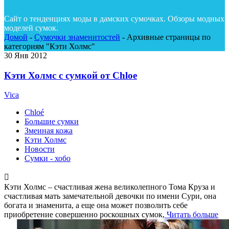
Сайт о тенденциях моды в дамских сумочках. Обзоры модных
моделей сумок.
Домой
-
Сумочки знаменитостей
-
Архивные страницы по
категориям "Кэти Холмс"
30
Янв 2012
Кэти Холмс с сумкой от Chloe
Vica
Chloé
Большие сумки
Змеиная кожа
Кэти Холмс
Новости
Сумки - хобо
Кэти Холмс – счастливая жена великолепного Тома Круза и
счастливая мать замечательной девочки по имени Сури, она
богата и знаменита, а еще она может позволить себе
приобретение совершенно роскошных сумок,
Читать больше