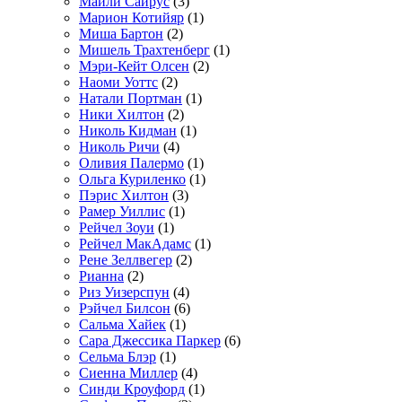
Майли Сайрус
(3)
Марион Котийяр
(1)
Миша Бартон
(2)
Мишель Трахтенберг
(1)
Мэри-Кейт Олсен
(2)
Наоми Уоттс
(2)
Натали Портман
(1)
Ники Хилтон
(2)
Николь Кидман
(1)
Николь Ричи
(4)
Оливия Палермо
(1)
Ольга Куриленко
(1)
Пэрис Хилтон
(3)
Рамер Уиллис
(1)
Рейчел Зоуи
(1)
Рейчел МакАдамс
(1)
Рене Зеллвегер
(2)
Рианна
(2)
Риз Уизерспун
(4)
Рэйчел Билсон
(6)
Сальма Хайек
(1)
Сара Джессика Паркер
(6)
Сельма Блэр
(1)
Сиенна Миллер
(4)
Синди Кроуфорд
(1)