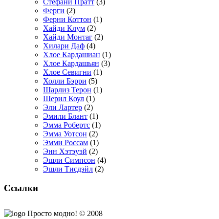
Стефани Пратт
(3)
Ферги
(2)
Ферни Коттон
(1)
Хайди Клум
(2)
Хайди Монтаг
(2)
Хилари Даф
(4)
Хлое Кардашиан
(1)
Хлое Кардашьян
(3)
Хлое Севигни
(1)
Холли Бэрри
(5)
Шарлиз Терон
(1)
Шерил Коул
(1)
Эли Лартер
(2)
Эмили Блант
(1)
Эмма Робертс
(1)
Эмма Уотсон
(2)
Эмми Россам
(1)
Энн Хэтэуэй
(2)
Эшли Симпсон
(4)
Эшли Тисдэйл
(2)
Ссылки
Просто модно! © 2008