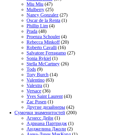
Miu Miu
(47)
Mulberry
(25)
Nancy Gonzalez
(27)
Oscar de la Renta
(1)
Phillip Lim
(4)
Prada
(48)
Proenza Schouler
(4)
Rebecca Minkoff
(20)
Roberto Cavalli
(16)
Salvatore Ferragamo
(27)
Sonia Rykiel
(1)
Stella McCartney
(26)
Tods
(9)
Tory Burch
(14)
Valentino
(63)
Valextra
(1)
Versace
(36)
Yves Saint Laurent
(43)
Zac Posen
(1)
Другие дизайнеры
(42)
Сумочки знаменитостей
(200)
Агнесс Дейн
(1)
Адриана Партридж
(1)
Анджелина Джоли
(2)
Анна-Линн МакКорд
(1)