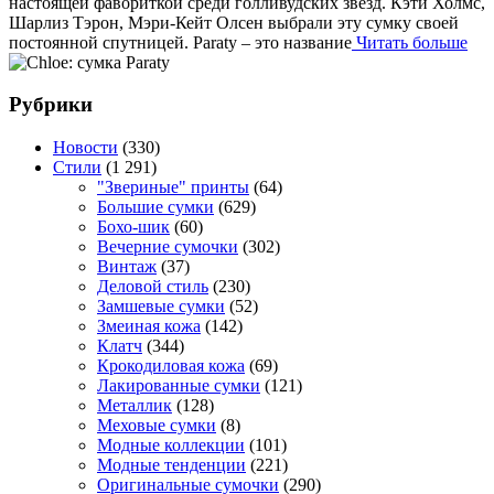
настоящей фавориткой среди голливудских звёзд. Кэти Холмс,
Шарлиз Тэрон, Мэри-Кейт Олсен выбрали эту сумку своей
постоянной спутницей. Paraty – это название
Читать больше
Рубрики
Новости
(330)
Стили
(1 291)
"Звериные" принты
(64)
Большие сумки
(629)
Бохо-шик
(60)
Вечерние сумочки
(302)
Винтаж
(37)
Деловой стиль
(230)
Замшевые сумки
(52)
Змеиная кожа
(142)
Клатч
(344)
Крокодиловая кожа
(69)
Лакированные сумки
(121)
Металлик
(128)
Меховые сумки
(8)
Модные коллекции
(101)
Модные тенденции
(221)
Оригинальные сумочки
(290)