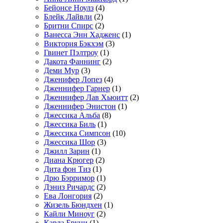
Бейонсе Ноулз
(4)
Блейк Лайвли
(2)
Бритни Спирс
(2)
Ванесса Энн Хадженс
(1)
Виктория Бэкхэм
(3)
Гвинет Пэлтроу
(1)
Дакота Фаннинг
(2)
Деми Мур
(3)
Дженифер Лопез
(4)
Дженнифер Гарнер
(1)
Дженнифер Лав Хьюитт
(2)
Дженнифер Энистон
(1)
Джессика Альба
(8)
Джессика Биль
(1)
Джессика Симпсон
(10)
Джессика Шор
(3)
Джилл Зарин
(1)
Диана Крюгер
(2)
Дита фон Тиз
(1)
Дрю Бэрримор
(1)
Дэниз Ричардс
(2)
Ева Лонгория
(2)
Жизель Бюндхен
(1)
Кайли Миноуг
(2)
Карла Бруни
(1)