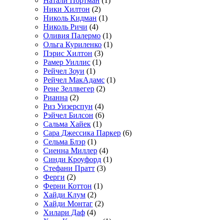
Натали Портман
(1)
Ники Хилтон
(2)
Николь Кидман
(1)
Николь Ричи
(4)
Оливия Палермо
(1)
Ольга Куриленко
(1)
Пэрис Хилтон
(3)
Рамер Уиллис
(1)
Рейчел Зоуи
(1)
Рейчел МакАдамс
(1)
Рене Зеллвегер
(2)
Рианна
(2)
Риз Уизерспун
(4)
Рэйчел Билсон
(6)
Сальма Хайек
(1)
Сара Джессика Паркер
(6)
Сельма Блэр
(1)
Сиенна Миллер
(4)
Синди Кроуфорд
(1)
Стефани Пратт
(3)
Ферги
(2)
Ферни Коттон
(1)
Хайди Клум
(2)
Хайди Монтаг
(2)
Хилари Даф
(4)