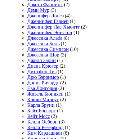
Дакота Фаннинг
(2)
Деми Мур
(3)
Дженифер Лопез
(4)
Дженнифер Гарнер
(1)
Дженнифер Лав Хьюитт
(2)
Дженнифер Энистон
(1)
Джессика Альба
(8)
Джессика Биль
(1)
Джессика Симпсон
(10)
Джессика Шор
(3)
Джилл Зарин
(1)
Диана Крюгер
(2)
Дита фон Тиз
(1)
Дрю Бэрримор
(1)
Дэниз Ричардс
(2)
Ева Лонгория
(2)
Жизель Бюндхен
(1)
Кайли Миноуг
(2)
Карла Бруни
(1)
Кейт Босворт
(1)
Кейт Мосс
(2)
Келли Осборн
(3)
Келли Резерфорд
(1)
Ким Кардашиан
(6)
Кирстен Данст
(2)