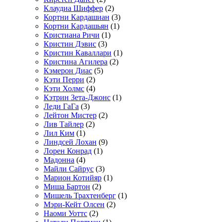
Клаудиа Шиффер
(2)
Кортни Кардашиан
(3)
Кортни Кардашьян
(1)
Кристиана Ричи
(1)
Кристин Дэвис
(3)
Кристин Каваллари
(1)
Кристина Агилера
(2)
Кэмерон Диас
(5)
Кэти Перри
(2)
Кэти Холмс
(4)
Кэтрин Зета-Джонс
(1)
Леди ГаГа
(3)
Лейтон Мистер
(2)
Лив Тайлер
(2)
Лил Ким
(1)
Линдсей Лохан
(9)
Лорен Конрад
(1)
Мадонна
(4)
Майли Сайрус
(3)
Марион Котийяр
(1)
Миша Бартон
(2)
Мишель Трахтенберг
(1)
Мэри-Кейт Олсен
(2)
Наоми Уоттс
(2)