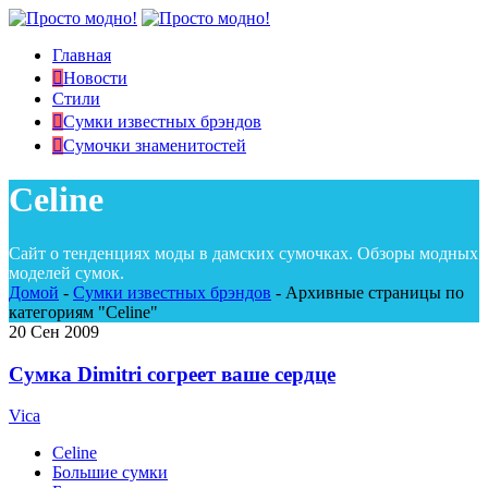
Главная
Новости
Стили
Сумки известных брэндов
Сумочки знаменитостей
Celine
Сайт о тенденциях моды в дамских сумочках. Обзоры модных
моделей сумок.
Домой
-
Сумки известных брэндов
-
Архивные страницы по
категориям "Celine"
20
Сен 2009
Сумка Dimitri согреет ваше сердце
Vica
Celine
Большие сумки