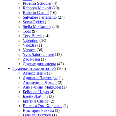
Proenza Schouler
(4)
Rebecca Minkoff
(20)
Roberto Cavalli
(16)
Salvatore Ferragamo
(27)
Sonia Rykiel
(1)
Stella McCartney
(26)
Tods
(9)
Tory Burch
(14)
Valentino
(63)
Valextra
(1)
Versace
(36)
Yves Saint Laurent
(43)
Zac Posen
(1)
Другие дизайнеры
(42)
Сумочки знаменитостей
(200)
Агнесс Дейн
(1)
Адриана Партридж
(1)
Анджелина Джоли
(2)
Анна-Линн МакКорд
(1)
Бейонсе Ноулз
(4)
Блейк Лайвли
(2)
Бритни Спирс
(2)
Ванесса Энн Хадженс
(1)
Виктория Бэкхэм
(3)
Гвинет Пэлтроу
(1)