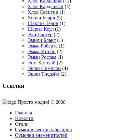
Хлое Кардашиан
(1)
Хлое Кардашьян
(3)
Хлое Севигни
(1)
Холли Бэрри
(5)
Шарлиз Терон
(1)
Шерил Коул
(1)
Эли Лартер
(2)
Эмили Блант
(1)
Эмма Робертс
(1)
Эмма Уотсон
(2)
Эмми Россам
(1)
Энн Хэтэуэй
(2)
Эшли Симпсон
(4)
Эшли Тисдэйл
(2)
Ссылки
Просто модно! © 2008
Главная
Новости
Стили
Сумки известных брэндов
Сумочки знаменитостей