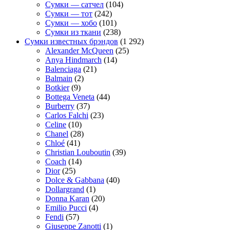
Сумки — сатчел
(104)
Сумки — тот
(242)
Сумки — хобо
(101)
Сумки из ткани
(238)
Сумки известных брэндов
(1 292)
Alexander McQueen
(25)
Anya Hindmarch
(14)
Balenciaga
(21)
Balmain
(2)
Botkier
(9)
Bottega Veneta
(44)
Burberry
(37)
Carlos Falchi
(23)
Celine
(10)
Chanel
(28)
Chloé
(41)
Christian Louboutin
(39)
Coach
(14)
Dior
(25)
Dolce & Gabbana
(40)
Dollargrand
(1)
Donna Karan
(20)
Emilio Pucci
(4)
Fendi
(57)
Giuseppe Zanotti
(1)