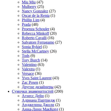
Miu Miu
(47)
Mulberry
(25)
Nancy Gonzalez
(27)
Oscar de la Renta
(1)
Phillip Lim
(4)
Prada
(48)
Proenza Schouler
(4)
Rebecca Minkoff
(20)
Roberto Cavalli
(16)
Salvatore Ferragamo
(27)
Sonia Rykiel
(1)
Stella McCartney
(26)
Tods
(9)
Tory Burch
(14)
Valentino
(63)
Valextra
(1)
Versace
(36)
Yves Saint Laurent
(43)
Zac Posen
(1)
Другие дизайнеры
(42)
Сумочки знаменитостей
(200)
Агнесс Дейн
(1)
Адриана Партридж
(1)
Анджелина Джоли
(2)
Анна-Линн МакКорд
(1)