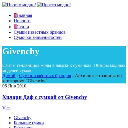
Главная
Новости
Стили
Сумки известных брэндов
Сумочки знаменитостей
Givenchy
Сайт о тенденциях моды в дамских сумочках. Обзоры модных
моделей сумок.
Домой
-
Сумки известных брэндов
-
Архивные страницы по
категориям "Givenchy"
06
Янв 2010
Хилари Даф с сумкой от Givenchy
Vica
Givenchy
Большие сумки
Бохо-шик