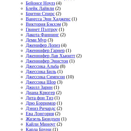
Бейонсе Ноулз
(4)
Блейк Лайвли
(2)
Бритни Спирс
(2)
Ванесса Энн Хадженс
(1)
Виктория Бэкхэм
(3)
Гвинет Пэлтроу
(1)
Дакота Фаннинг
(2)
Деми Мур
(3)
Дженифер Лопез
(4)
Дженнифер Гарнер
(1)
Дженнифер Лав Хьюитт
(2)
Дженнифер Энистон
(1)
Джессика Альба
(8)
Джессика Биль
(1)
Джессика Симпсон
(10)
Джессика Шор
(3)
Джилл Зарин
(1)
Диана Крюгер
(2)
Дита фон Тиз
(1)
Дрю Бэрримор
(1)
Дэниз Ричардс
(2)
Ева Лонгория
(2)
Жизель Бюндхен
(1)
Кайли Миноуг
(2)
Карла Бруни
(1)