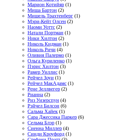
Марион Котийяр
(1)
Миша Бартон
(2)
Мишель Трахтенберг
(1)
Мэри-Кейт Олсен
(2)
Наоми Уоттс
(2)
Натали Портман
(1)
Ники Хилтон
(2)
Николь Кидман
(1)
Николь Ричи
(4)
Оливия Палермо
(1)
Ольга Куриленко
(1)
Пэрис Хилтон
(3)
Рамер Уиллис
(1)
Рейчел Зоуи
(1)
Рейчел МакАдамс
(1)
Рене Зеллвегер
(2)
Рианна
(2)
Риз Уизерспун
(4)
Рэйчел Билсон
(6)
Сальма Хайек
(1)
Сара Джессика Паркер
(6)
Сельма Блэр
(1)
Сиенна Миллер
(4)
Синди Кроуфорд
(1)
Стефани Пратт
(3)