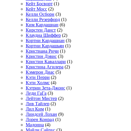
Кейт Босворт
(1)
Кейт Мосс
(2)
Келли Осборн
(3)
Келли Резерфорд
(1)
Ким Кардашиан
(6)
Кирстен Данст
(2)
Клаудиа Шиффер
(2)
Кортни Кардашиан
(3)
Кортни Кардашьян
(1)
Кристиана Ричи
(1)
Кристин Дэвис
(3)
Кристин Каваллари
(1)
Кристина Агилера
(2)
Кэмерон Диас
(5)
Кэти Перри
(2)
Кэти Холмс
(4)
Кэтрин Зета-Джонс
(1)
Леди ГаГа
(3)
Лейтон Мистер
(2)
Лив Тайлер
(2)
Лил Ким
(1)
Линдсей Лохан
(9)
Лорен Конрад
(1)
Мадонна
(4)
Майли Сайрус
(3)