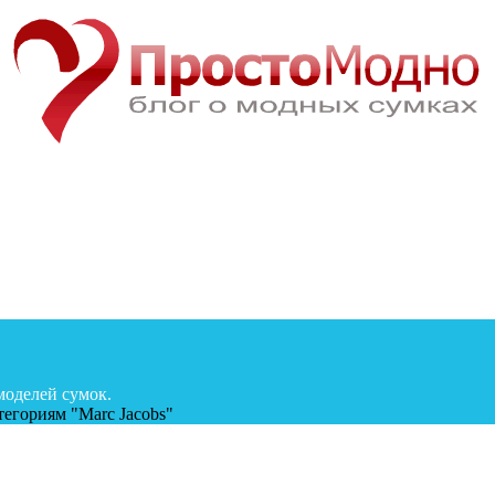
моделей сумок.
егориям "Marc Jacobs"