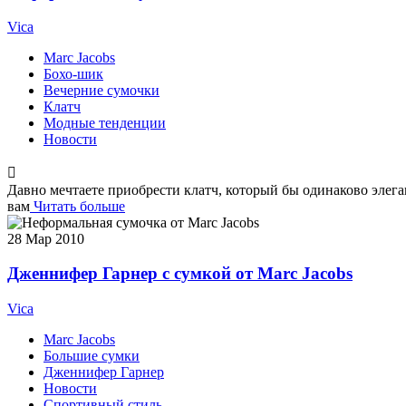
Vica
Marc Jacobs
Бохо-шик
Вечерние сумочки
Клатч
Модные тенденции
Новости
Давно мечтаете приобрести клатч, который бы одинаково элегантн
вам
Читать больше
28
Мар 2010
Дженнифер Гарнер с сумкой от Marc Jacobs
Vica
Marc Jacobs
Большие сумки
Дженнифер Гарнер
Новости
Спортивный стиль