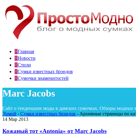
Главная
Новости
Стили
Сумки известных брэндов
Сумочки знаменитостей
Marc Jacobs
Сайт о тенденциях моды в дамских сумочках. Обзоры модных 
Домой
-
Сумки известных брэндов
-
Архивные страницы по кат
14
Мар 2013
Кожаный тот «Antonia» от Marc Jacobs