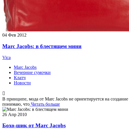
04
Фев 2012
Marc Jacobs: в блестящем мини
Vica
Marc Jacobs
Вечерние сумочки
Клатч
Новости
В принципе, мода от Marc Jacobs не ориентируется на создание
понимаю, что
Читать больше
26
Апр 2010
Бохо-шик от Marc Jacobs