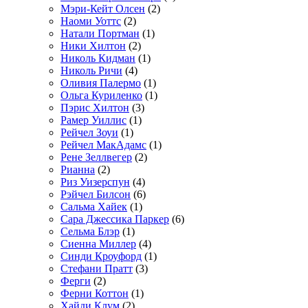
Мэри-Кейт Олсен
(2)
Наоми Уоттс
(2)
Натали Портман
(1)
Ники Хилтон
(2)
Николь Кидман
(1)
Николь Ричи
(4)
Оливия Палермо
(1)
Ольга Куриленко
(1)
Пэрис Хилтон
(3)
Рамер Уиллис
(1)
Рейчел Зоуи
(1)
Рейчел МакАдамс
(1)
Рене Зеллвегер
(2)
Рианна
(2)
Риз Уизерспун
(4)
Рэйчел Билсон
(6)
Сальма Хайек
(1)
Сара Джессика Паркер
(6)
Сельма Блэр
(1)
Сиенна Миллер
(4)
Синди Кроуфорд
(1)
Стефани Пратт
(3)
Ферги
(2)
Ферни Коттон
(1)
Хайди Клум
(2)