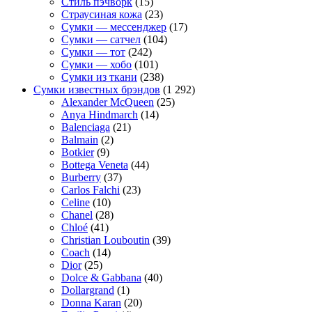
Стиль пэчворк
(15)
Страусиная кожа
(23)
Сумки — мессенджер
(17)
Сумки — сатчел
(104)
Сумки — тот
(242)
Сумки — хобо
(101)
Сумки из ткани
(238)
Сумки известных брэндов
(1 292)
Alexander McQueen
(25)
Anya Hindmarch
(14)
Balenciaga
(21)
Balmain
(2)
Botkier
(9)
Bottega Veneta
(44)
Burberry
(37)
Carlos Falchi
(23)
Celine
(10)
Chanel
(28)
Chloé
(41)
Christian Louboutin
(39)
Coach
(14)
Dior
(25)
Dolce & Gabbana
(40)
Dollargrand
(1)
Donna Karan
(20)