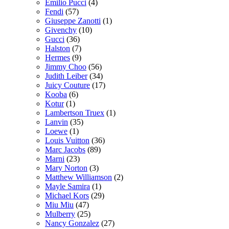
Emilio Pucci
(4)
Fendi
(57)
Giuseppe Zanotti
(1)
Givenchy
(10)
Gucci
(36)
Halston
(7)
Hermes
(9)
Jimmy Choo
(56)
Judith Leiber
(34)
Juicy Couture
(17)
Kooba
(6)
Kotur
(1)
Lambertson Truex
(1)
Lanvin
(35)
Loewe
(1)
Louis Vuitton
(36)
Marc Jacobs
(89)
Marni
(23)
Mary Norton
(3)
Matthew Williamson
(2)
Mayle Samira
(1)
Michael Kors
(29)
Miu Miu
(47)
Mulberry
(25)
Nancy Gonzalez
(27)