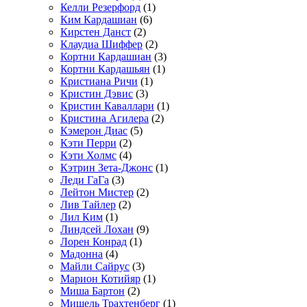
Келли Резерфорд
(1)
Ким Кардашиан
(6)
Кирстен Данст
(2)
Клаудиа Шиффер
(2)
Кортни Кардашиан
(3)
Кортни Кардашьян
(1)
Кристиана Ричи
(1)
Кристин Дэвис
(3)
Кристин Каваллари
(1)
Кристина Агилера
(2)
Кэмерон Диас
(5)
Кэти Перри
(2)
Кэти Холмс
(4)
Кэтрин Зета-Джонс
(1)
Леди ГаГа
(3)
Лейтон Мистер
(2)
Лив Тайлер
(2)
Лил Ким
(1)
Линдсей Лохан
(9)
Лорен Конрад
(1)
Мадонна
(4)
Майли Сайрус
(3)
Марион Котийяр
(1)
Миша Бартон
(2)
Мишель Трахтенберг
(1)