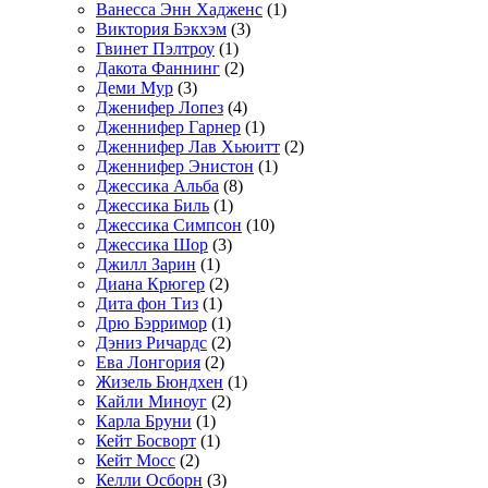
Ванесса Энн Хадженс
(1)
Виктория Бэкхэм
(3)
Гвинет Пэлтроу
(1)
Дакота Фаннинг
(2)
Деми Мур
(3)
Дженифер Лопез
(4)
Дженнифер Гарнер
(1)
Дженнифер Лав Хьюитт
(2)
Дженнифер Энистон
(1)
Джессика Альба
(8)
Джессика Биль
(1)
Джессика Симпсон
(10)
Джессика Шор
(3)
Джилл Зарин
(1)
Диана Крюгер
(2)
Дита фон Тиз
(1)
Дрю Бэрримор
(1)
Дэниз Ричардс
(2)
Ева Лонгория
(2)
Жизель Бюндхен
(1)
Кайли Миноуг
(2)
Карла Бруни
(1)
Кейт Босворт
(1)
Кейт Мосс
(2)
Келли Осборн
(3)