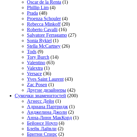
Oscar de la Renta
(1)
Phillip Lim
(4)
Prada
(48)
Proenza Schouler
(4)
Rebecca Minkoff
(20)
Roberto Cavalli
(16)
Salvatore Ferragamo
(27)
Sonia Rykiel
(1)
Stella McCartney
(26)
Tods
(9)
Tory Burch
(14)
Valentino
(63)
Valextra
(1)
Versace
(36)
Yves Saint Laurent
(43)
Zac Posen
(1)
Другие дизайнеры
(42)
Сумочки знаменитостей
(200)
Агнесс Дейн
(1)
Адриана Партридж
(1)
Анджелина Джоли
(2)
Анна-Линн МакКорд
(1)
Бейонсе Ноулз
(4)
Блейк Лайвли
(2)
Бритни Спирс
(2)