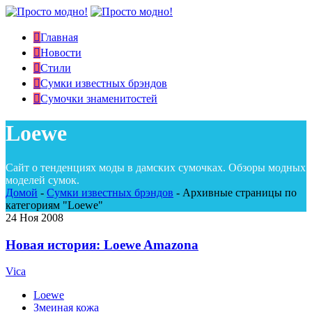
Главная
Новости
Стили
Сумки известных брэндов
Сумочки знаменитостей
Loewe
Сайт о тенденциях моды в дамских сумочках. Обзоры модных
моделей сумок.
Домой
-
Сумки известных брэндов
-
Архивные страницы по
категориям "Loewe"
24
Ноя 2008
Новая история: Loewe Amazona
Vica
Loewe
Змеиная кожа