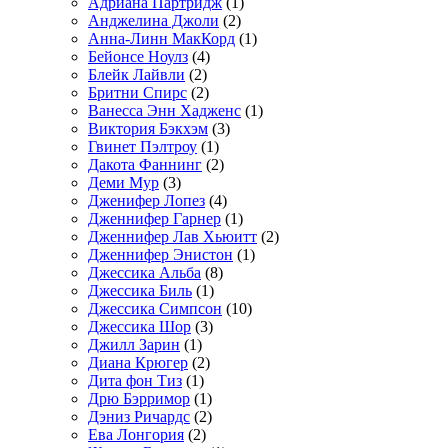
Адриана Партридж
(1)
Анджелина Джоли
(2)
Анна-Линн МакКорд
(1)
Бейонсе Ноулз
(4)
Блейк Лайвли
(2)
Бритни Спирс
(2)
Ванесса Энн Хадженс
(1)
Виктория Бэкхэм
(3)
Гвинет Пэлтроу
(1)
Дакота Фаннинг
(2)
Деми Мур
(3)
Дженифер Лопез
(4)
Дженнифер Гарнер
(1)
Дженнифер Лав Хьюитт
(2)
Дженнифер Энистон
(1)
Джессика Альба
(8)
Джессика Биль
(1)
Джессика Симпсон
(10)
Джессика Шор
(3)
Джилл Зарин
(1)
Диана Крюгер
(2)
Дита фон Тиз
(1)
Дрю Бэрримор
(1)
Дэниз Ричардс
(2)
Ева Лонгория
(2)