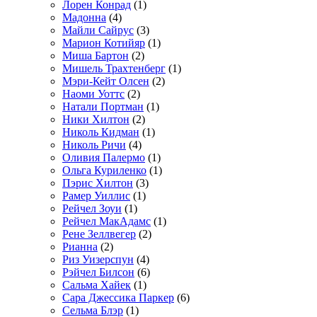
Лорен Конрад
(1)
Мадонна
(4)
Майли Сайрус
(3)
Марион Котийяр
(1)
Миша Бартон
(2)
Мишель Трахтенберг
(1)
Мэри-Кейт Олсен
(2)
Наоми Уоттс
(2)
Натали Портман
(1)
Ники Хилтон
(2)
Николь Кидман
(1)
Николь Ричи
(4)
Оливия Палермо
(1)
Ольга Куриленко
(1)
Пэрис Хилтон
(3)
Рамер Уиллис
(1)
Рейчел Зоуи
(1)
Рейчел МакАдамс
(1)
Рене Зеллвегер
(2)
Рианна
(2)
Риз Уизерспун
(4)
Рэйчел Билсон
(6)
Сальма Хайек
(1)
Сара Джессика Паркер
(6)
Сельма Блэр
(1)