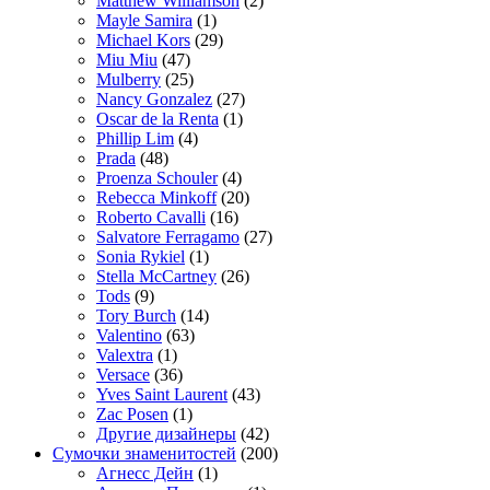
Matthew Williamson
(2)
Mayle Samira
(1)
Michael Kors
(29)
Miu Miu
(47)
Mulberry
(25)
Nancy Gonzalez
(27)
Oscar de la Renta
(1)
Phillip Lim
(4)
Prada
(48)
Proenza Schouler
(4)
Rebecca Minkoff
(20)
Roberto Cavalli
(16)
Salvatore Ferragamo
(27)
Sonia Rykiel
(1)
Stella McCartney
(26)
Tods
(9)
Tory Burch
(14)
Valentino
(63)
Valextra
(1)
Versace
(36)
Yves Saint Laurent
(43)
Zac Posen
(1)
Другие дизайнеры
(42)
Сумочки знаменитостей
(200)
Агнесс Дейн
(1)