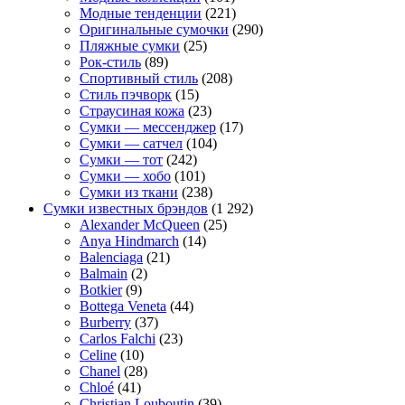
Модные тенденции
(221)
Оригинальные сумочки
(290)
Пляжные сумки
(25)
Рок-стиль
(89)
Спортивный стиль
(208)
Стиль пэчворк
(15)
Страусиная кожа
(23)
Сумки — мессенджер
(17)
Сумки — сатчел
(104)
Сумки — тот
(242)
Сумки — хобо
(101)
Сумки из ткани
(238)
Сумки известных брэндов
(1 292)
Alexander McQueen
(25)
Anya Hindmarch
(14)
Balenciaga
(21)
Balmain
(2)
Botkier
(9)
Bottega Veneta
(44)
Burberry
(37)
Carlos Falchi
(23)
Celine
(10)
Chanel
(28)
Chloé
(41)
Christian Louboutin
(39)