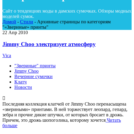
Сайт о тенденциях моды в дамских сумочках. Обзоры модных
моделей сумок.
Домой
-
Стили
-
Архивные страницы по категориям
"«Звериные» принты"
22
Апр 2010
Jimmy Choo электризует атмосферу
Vica
"Звериные" принты
Jimmy Choo
Вечерние сумочки
Клатч
Новости
Последняя коллекция клатчей от Jimmy Choo перенасыщена
«звериными» принтами. В ней торжествует леопард, гепард,
зебра и прочие дикие штучки, от которых бросает в дрожь.
Причем, это дрожь шопоголика, которому хочется
Читать
больше