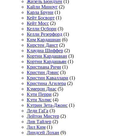
Жизель Бюндхен
(1)
Кайли Миноуг
(2)
Карла Бруни
(1)
Кейт Босворт
(1)
Кейт Мосс
(2)
Келли Осборн
(3)
Келли Резерфорд
(1)
Ким Кардашиан
(6)
Кирстен Данст
(2)
Клаудиа Шиффер
(2)
Кортни Кардашиан
(3)
Кортни Кардашьян
(1)
Кристиана Ричи
(1)
Кристин Дэвис
(3)
Кристин Каваллари
(1)
Кристина Агилера
(2)
Кэмерон Диас
(5)
Кэти Перри
(2)
Кэти Холмс
(4)
Кэтрин Зета-Джонс
(1)
Леди ГаГа
(3)
Лейтон Мистер
(2)
Лив Тайлер
(2)
Лил Ким
(1)
Линдсей Лохан
(9)