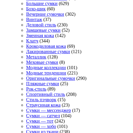
Большие сумки
(629)
Бохо-шик
(60)
Вечерние сумочки
(302)
Винтаж
(37)
Деловой стиль
(230)
Замшевые сумки
(52)
Змеиная кожа
(142)
Клатч
(344)
Крокодиловая кожа
(69)
Лакированные сумки
(121)
Металлик
(128)
Меховые сумки
(8)
Модные коллекции
(101)
Модные тенденции
(221)
Оригинальные сумочки
(290)
Пляжные сумки
(25)
Рок-стиль
(89)
Спортивный стиль
(208)
Стиль пэчворк
(15)
Страусиная кожа
(23)
Сумки — мессенджер
(17)
Сумки — сатчел
(104)
Сумки — тот
(242)
Сумки — хобо
(101)
Сумки из ткани
(238)