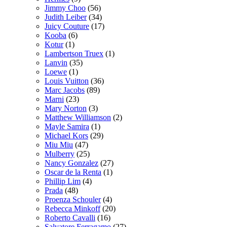
Jimmy Choo
(56)
Judith Leiber
(34)
Juicy Couture
(17)
Kooba
(6)
Kotur
(1)
Lambertson Truex
(1)
Lanvin
(35)
Loewe
(1)
Louis Vuitton
(36)
Marc Jacobs
(89)
Marni
(23)
Mary Norton
(3)
Matthew Williamson
(2)
Mayle Samira
(1)
Michael Kors
(29)
Miu Miu
(47)
Mulberry
(25)
Nancy Gonzalez
(27)
Oscar de la Renta
(1)
Phillip Lim
(4)
Prada
(48)
Proenza Schouler
(4)
Rebecca Minkoff
(20)
Roberto Cavalli
(16)
Salvatore Ferragamo
(27)