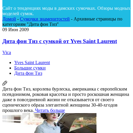
Сайт о тенденциях моды в дамских сумочках. Обзоры модных
моделей сумок.
Домой
-
Сумочки знаменитостей
-
Архивные страницы по
категориям "Дита фон Тиз"
09
Июн 2009
Дита фон Тиз с сумкой от Yves Saint Laurent
Vica
Yves Saint Laurent
Большие сумки
Дита фон Тиз
Дита фон Тиз, королева бурлеска, американка с европейским
псевдонимом, роковая красотка и просто роскошная женщина
даже в повседневной жизни не отказывается от своего
сценического образа элегантной женщины 30-40-хгодов
прошлого века.
Читать больше