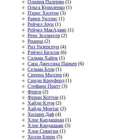
Оливия Палермо
(1)
Ольга Куриленко
(1)
Пэрис Хилтон
(3)
Рамер Уиллис
(1)
Рейчел Зоуи
(1)
Рейчел МакАдамс
(1)
Рене Зеллвегер
(2)
Рианна
(2)
Риз Уизерспун
(4)
Рэйчел Билсон
(6)
Сальма Хайек
(1)
Сара Джессика Паркер
(6)
Сельма Блэр
(1)
Сиенна Миллер
(4)
Синди Кроуфорд
(1)
Стефани Пратт
(3)
Ферги
(2)
Ферни Коттон
(1)
Хайди Клум
(2)
Хайди Монтаг
(2)
Хилари Даф
(4)
Хлое Кардашиан
(1)
Хлое Кардашьян
(3)
Хлое Севигни
(1)
Холли Бэрри
(5)