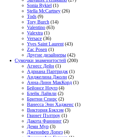
Sonia Rykiel
(1)
Stella McCartney
(26)
Tods
(9)
Tory Burch
(14)
Valentino
(63)
Valextra
(1)
Versace
(36)
Yves Saint Laurent
(43)
Zac Posen
(1)
Другие дизайнеры
(42)
Сумочки знаменитостей
(200)
Агнесс Дейн
(1)
Адриана Партридж
(1)
Анджелина Джоли
(2)
Анна-Линн МакКорд
(1)
Бейонсе Ноулз
(4)
Блейк Лайвли
(2)
Бритни Спирс
(2)
Ванесса Энн Хадженс
(1)
Виктория Бэкхэм
(3)
Гвинет Пэлтроу
(1)
Дакота Фаннинг
(2)
Деми Мур
(3)
Дженифер Лопез
(4)