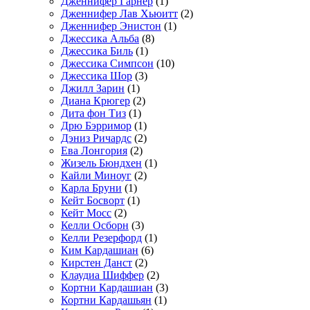
Дженнифер Гарнер
(1)
Дженнифер Лав Хьюитт
(2)
Дженнифер Энистон
(1)
Джессика Альба
(8)
Джессика Биль
(1)
Джессика Симпсон
(10)
Джессика Шор
(3)
Джилл Зарин
(1)
Диана Крюгер
(2)
Дита фон Тиз
(1)
Дрю Бэрримор
(1)
Дэниз Ричардс
(2)
Ева Лонгория
(2)
Жизель Бюндхен
(1)
Кайли Миноуг
(2)
Карла Бруни
(1)
Кейт Босворт
(1)
Кейт Мосс
(2)
Келли Осборн
(3)
Келли Резерфорд
(1)
Ким Кардашиан
(6)
Кирстен Данст
(2)
Клаудиа Шиффер
(2)
Кортни Кардашиан
(3)
Кортни Кардашьян
(1)