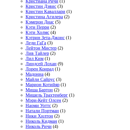
Кристиана Ричи
(1)
Кристин Дэвис
(3)
Кристин Каваллари
(1)
Кристина Агилера
(2)
Кэмерон Диас
(5)
Кэти Перри
(2)
Кэти Холмс
(4)
Кэтрин Зета-Джонс
(1)
Леди ГаГа
(3)
Лейтон Мистер
(2)
Лив Тайлер
(2)
Лил Ким
(1)
Линдсей Лохан
(9)
Лорен Конрад
(1)
Мадонна
(4)
Майли Сайрус
(3)
Марион Котийяр
(1)
Миша Бартон
(2)
Мишель Трахтенберг
(1)
Мэри-Кейт Олсен
(2)
Наоми Уоттс
(2)
Натали Портман
(1)
Ники Хилтон
(2)
Николь Кидман
(1)
Николь Ричи
(4)