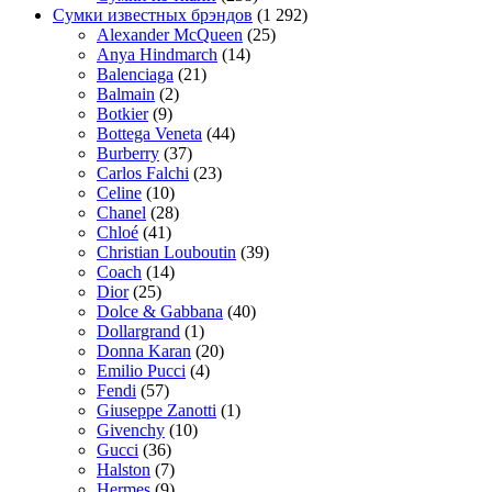
Сумки известных брэндов
(1 292)
Alexander McQueen
(25)
Anya Hindmarch
(14)
Balenciaga
(21)
Balmain
(2)
Botkier
(9)
Bottega Veneta
(44)
Burberry
(37)
Carlos Falchi
(23)
Celine
(10)
Chanel
(28)
Chloé
(41)
Christian Louboutin
(39)
Coach
(14)
Dior
(25)
Dolce & Gabbana
(40)
Dollargrand
(1)
Donna Karan
(20)
Emilio Pucci
(4)
Fendi
(57)
Giuseppe Zanotti
(1)
Givenchy
(10)
Gucci
(36)
Halston
(7)
Hermes
(9)