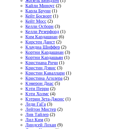
Жизель Бюндхен
(1)
Кайли Миноуг
(2)
Карла Бруни
(1)
Кейт Босворт
(1)
Кейт Мосс
(2)
Келли Осборн
(3)
Келли Резерфорд
(1)
Ким Кардашиан
(6)
Кирстен Данст
(2)
Клаудиа Шиффер
(2)
Кортни Кардашиан
(3)
Кортни Кардашьян
(1)
Кристиана Ричи
(1)
Кристин Дэвис
(3)
Кристин Каваллари
(1)
Кристина Агилера
(2)
Кэмерон Диас
(5)
Кэти Перри
(2)
Кэти Холмс
(4)
Кэтрин Зета-Джонс
(1)
Леди ГаГа
(3)
Лейтон Мистер
(2)
Лив Тайлер
(2)
Лил Ким
(1)
Линдсей Лохан
(9)