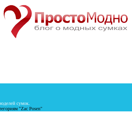
моделей сумок.
егориям "Zac Posen"