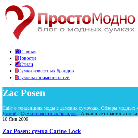
Главная
Новости
Стили
Сумки известных брэндов
Сумочки знаменитостей
Zac Posen
Сайт о тенденциях моды в дамских сумочках. Обзоры модных 
Домой
-
Сумки известных брэндов
-
Архивные страницы по кат
10
Янв 2009
Zac Posen: сумка Carine Lock