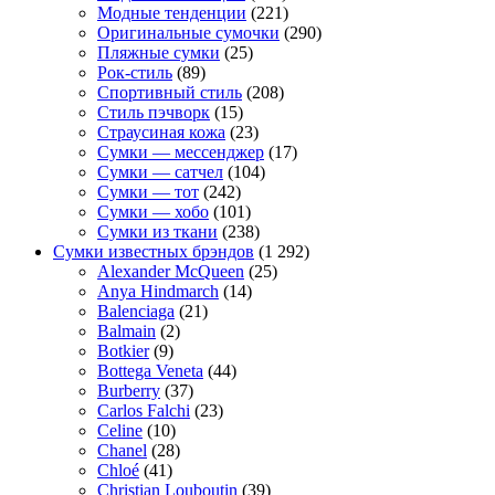
Модные тенденции
(221)
Оригинальные сумочки
(290)
Пляжные сумки
(25)
Рок-стиль
(89)
Спортивный стиль
(208)
Стиль пэчворк
(15)
Страусиная кожа
(23)
Сумки — мессенджер
(17)
Сумки — сатчел
(104)
Сумки — тот
(242)
Сумки — хобо
(101)
Сумки из ткани
(238)
Сумки известных брэндов
(1 292)
Alexander McQueen
(25)
Anya Hindmarch
(14)
Balenciaga
(21)
Balmain
(2)
Botkier
(9)
Bottega Veneta
(44)
Burberry
(37)
Carlos Falchi
(23)
Celine
(10)
Chanel
(28)
Chloé
(41)
Christian Louboutin
(39)