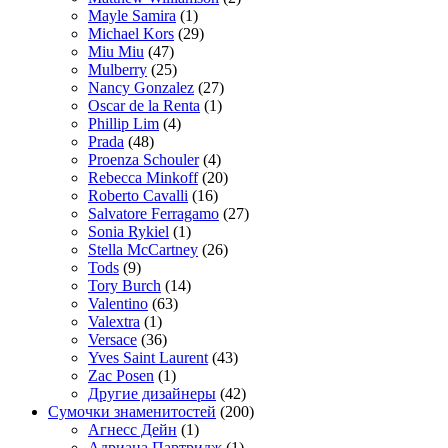
Mayle Samira
(1)
Michael Kors
(29)
Miu Miu
(47)
Mulberry
(25)
Nancy Gonzalez
(27)
Oscar de la Renta
(1)
Phillip Lim
(4)
Prada
(48)
Proenza Schouler
(4)
Rebecca Minkoff
(20)
Roberto Cavalli
(16)
Salvatore Ferragamo
(27)
Sonia Rykiel
(1)
Stella McCartney
(26)
Tods
(9)
Tory Burch
(14)
Valentino
(63)
Valextra
(1)
Versace
(36)
Yves Saint Laurent
(43)
Zac Posen
(1)
Другие дизайнеры
(42)
Сумочки знаменитостей
(200)
Агнесс Дейн
(1)
Адриана Партридж
(1)