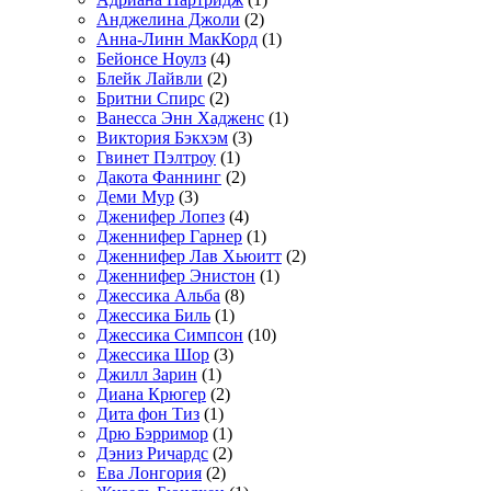
Анджелина Джоли
(2)
Анна-Линн МакКорд
(1)
Бейонсе Ноулз
(4)
Блейк Лайвли
(2)
Бритни Спирс
(2)
Ванесса Энн Хадженс
(1)
Виктория Бэкхэм
(3)
Гвинет Пэлтроу
(1)
Дакота Фаннинг
(2)
Деми Мур
(3)
Дженифер Лопез
(4)
Дженнифер Гарнер
(1)
Дженнифер Лав Хьюитт
(2)
Дженнифер Энистон
(1)
Джессика Альба
(8)
Джессика Биль
(1)
Джессика Симпсон
(10)
Джессика Шор
(3)
Джилл Зарин
(1)
Диана Крюгер
(2)
Дита фон Тиз
(1)
Дрю Бэрримор
(1)
Дэниз Ричардс
(2)
Ева Лонгория
(2)