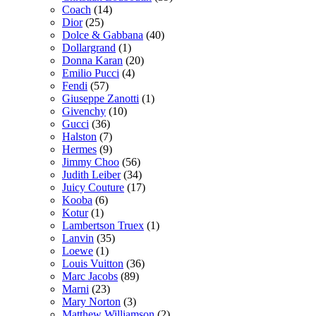
Coach
(14)
Dior
(25)
Dolce & Gabbana
(40)
Dollargrand
(1)
Donna Karan
(20)
Emilio Pucci
(4)
Fendi
(57)
Giuseppe Zanotti
(1)
Givenchy
(10)
Gucci
(36)
Halston
(7)
Hermes
(9)
Jimmy Choo
(56)
Judith Leiber
(34)
Juicy Couture
(17)
Kooba
(6)
Kotur
(1)
Lambertson Truex
(1)
Lanvin
(35)
Loewe
(1)
Louis Vuitton
(36)
Marc Jacobs
(89)
Marni
(23)
Mary Norton
(3)
Matthew Williamson
(2)