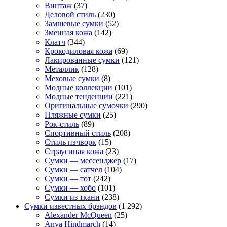
Винтаж
(37)
Деловой стиль
(230)
Замшевые сумки
(52)
Змеиная кожа
(142)
Клатч
(344)
Крокодиловая кожа
(69)
Лакированные сумки
(121)
Металлик
(128)
Меховые сумки
(8)
Модные коллекции
(101)
Модные тенденции
(221)
Оригинальные сумочки
(290)
Пляжные сумки
(25)
Рок-стиль
(89)
Спортивный стиль
(208)
Стиль пэчворк
(15)
Страусиная кожа
(23)
Сумки — мессенджер
(17)
Сумки — сатчел
(104)
Сумки — тот
(242)
Сумки — хобо
(101)
Сумки из ткани
(238)
Сумки известных брэндов
(1 292)
Alexander McQueen
(25)
Anya Hindmarch
(14)