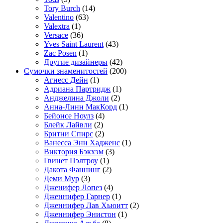
Tory Burch
(14)
Valentino
(63)
Valextra
(1)
Versace
(36)
Yves Saint Laurent
(43)
Zac Posen
(1)
Другие дизайнеры
(42)
Сумочки знаменитостей
(200)
Агнесс Дейн
(1)
Адриана Партридж
(1)
Анджелина Джоли
(2)
Анна-Линн МакКорд
(1)
Бейонсе Ноулз
(4)
Блейк Лайвли
(2)
Бритни Спирс
(2)
Ванесса Энн Хадженс
(1)
Виктория Бэкхэм
(3)
Гвинет Пэлтроу
(1)
Дакота Фаннинг
(2)
Деми Мур
(3)
Дженифер Лопез
(4)
Дженнифер Гарнер
(1)
Дженнифер Лав Хьюитт
(2)
Дженнифер Энистон
(1)