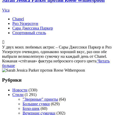
Sarah Jessica Parker против Reese Witherspoon
Vica
Chanel
Риз Уизерспун
Сара Джессика Паркер
Спортивный стиль
У двух моих любимых актрис – Сары Джессики Паркер и Риз
Уизерспун очевидно, одинаково хороший вкус, раз они обе
выбрали великолепную сумочку на каждый день от Chanel.
Кожаная «стёганая» фактура неброского серого цвета
Читать
больше
Рубрики
Новости
(330)
Стили
(1 291)
"Звериные" принты
(64)
Большие сумки
(629)
Бохо-шик
(60)
Вечерние сумочки
(302)