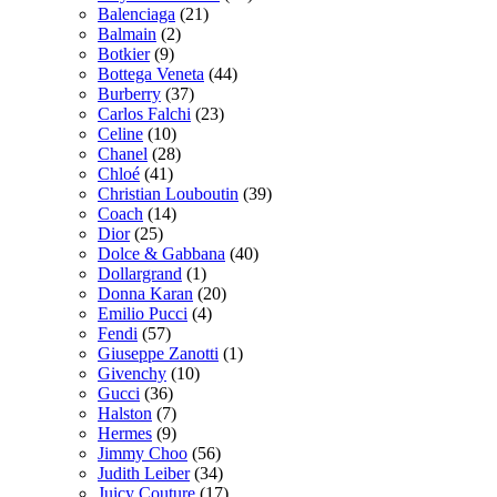
Balenciaga
(21)
Balmain
(2)
Botkier
(9)
Bottega Veneta
(44)
Burberry
(37)
Carlos Falchi
(23)
Celine
(10)
Chanel
(28)
Chloé
(41)
Christian Louboutin
(39)
Coach
(14)
Dior
(25)
Dolce & Gabbana
(40)
Dollargrand
(1)
Donna Karan
(20)
Emilio Pucci
(4)
Fendi
(57)
Giuseppe Zanotti
(1)
Givenchy
(10)
Gucci
(36)
Halston
(7)
Hermes
(9)
Jimmy Choo
(56)
Judith Leiber
(34)
Juicy Couture
(17)