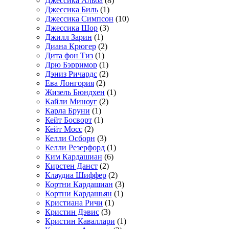
Джессика Альба
(8)
Джессика Биль
(1)
Джессика Симпсон
(10)
Джессика Шор
(3)
Джилл Зарин
(1)
Диана Крюгер
(2)
Дита фон Тиз
(1)
Дрю Бэрримор
(1)
Дэниз Ричардс
(2)
Ева Лонгория
(2)
Жизель Бюндхен
(1)
Кайли Миноуг
(2)
Карла Бруни
(1)
Кейт Босворт
(1)
Кейт Мосс
(2)
Келли Осборн
(3)
Келли Резерфорд
(1)
Ким Кардашиан
(6)
Кирстен Данст
(2)
Клаудиа Шиффер
(2)
Кортни Кардашиан
(3)
Кортни Кардашьян
(1)
Кристиана Ричи
(1)
Кристин Дэвис
(3)
Кристин Каваллари
(1)