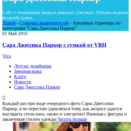
Сайт о тенденциях моды в дамских сумочках. Обзоры модных
моделей сумок.
Домой
-
Сумочки знаменитостей
-
Архивные страницы по
категориям "Сара Джессика Паркер"
01
Май 2010
Сара Джессика Паркер с сумкой от VBH
Vica
Другие дизайнеры
Змеиная кожа
Клатч
Новости
Сара Джессика Паркер
Каждый раз при виде очередного фото Сары Джессики
Паркер, я не перестаю удивляться тому, как актрисе удается
выглядеть столь юно, свежо и элегантно! Начиная с фигуры и
заканчивая стилем одежды
Читать больше