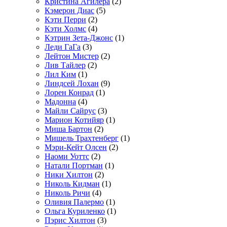
Кристина Агилера
(2)
Кэмерон Диас
(5)
Кэти Перри
(2)
Кэти Холмс
(4)
Кэтрин Зета-Джонс
(1)
Леди ГаГа
(3)
Лейтон Мистер
(2)
Лив Тайлер
(2)
Лил Ким
(1)
Линдсей Лохан
(9)
Лорен Конрад
(1)
Мадонна
(4)
Майли Сайрус
(3)
Марион Котийяр
(1)
Миша Бартон
(2)
Мишель Трахтенберг
(1)
Мэри-Кейт Олсен
(2)
Наоми Уоттс
(2)
Натали Портман
(1)
Ники Хилтон
(2)
Николь Кидман
(1)
Николь Ричи
(4)
Оливия Палермо
(1)
Ольга Куриленко
(1)
Пэрис Хилтон
(3)