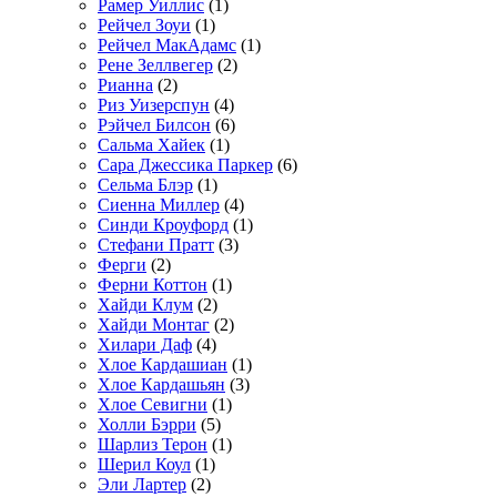
Рамер Уиллис
(1)
Рейчел Зоуи
(1)
Рейчел МакАдамс
(1)
Рене Зеллвегер
(2)
Рианна
(2)
Риз Уизерспун
(4)
Рэйчел Билсон
(6)
Сальма Хайек
(1)
Сара Джессика Паркер
(6)
Сельма Блэр
(1)
Сиенна Миллер
(4)
Синди Кроуфорд
(1)
Стефани Пратт
(3)
Ферги
(2)
Ферни Коттон
(1)
Хайди Клум
(2)
Хайди Монтаг
(2)
Хилари Даф
(4)
Хлое Кардашиан
(1)
Хлое Кардашьян
(3)
Хлое Севигни
(1)
Холли Бэрри
(5)
Шарлиз Терон
(1)
Шерил Коул
(1)
Эли Лартер
(2)