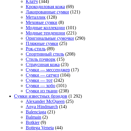
Клатч
(344)
Крокодиловая кожа
(69)
Лакированные сумки
(121)
Металлик
(128)
Меховые сумки
(8)
Модные коллекции
(101)
Модные тенденции
(221)
Оригинальные сумочки
(290)
Пляжные сумки
(25)
Рок-стиль
(89)
Спортивный стиль
(208)
Стиль пэчворк
(15)
Страусиная кожа
(23)
Сумки — мессенджер
(17)
Сумки — сатчел
(104)
Сумки — тот
(242)
Сумки — хобо
(101)
Сумки из ткани
(238)
Сумки известных брэндов
(1 292)
Alexander McQueen
(25)
Anya Hindmarch
(14)
Balenciaga
(21)
Balmain
(2)
Botkier
(9)
Bottega Veneta
(44)