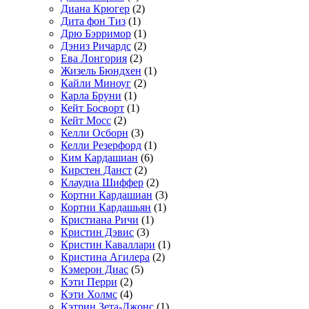
Диана Крюгер
(2)
Дита фон Тиз
(1)
Дрю Бэрримор
(1)
Дэниз Ричардс
(2)
Ева Лонгория
(2)
Жизель Бюндхен
(1)
Кайли Миноуг
(2)
Карла Бруни
(1)
Кейт Босворт
(1)
Кейт Мосс
(2)
Келли Осборн
(3)
Келли Резерфорд
(1)
Ким Кардашиан
(6)
Кирстен Данст
(2)
Клаудиа Шиффер
(2)
Кортни Кардашиан
(3)
Кортни Кардашьян
(1)
Кристиана Ричи
(1)
Кристин Дэвис
(3)
Кристин Каваллари
(1)
Кристина Агилера
(2)
Кэмерон Диас
(5)
Кэти Перри
(2)
Кэти Холмс
(4)
Кэтрин Зета-Джонс
(1)