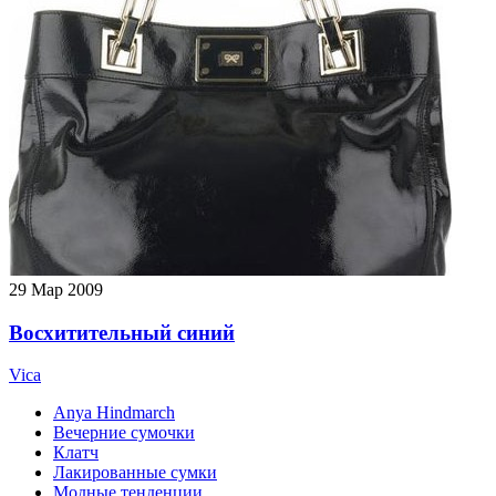
29
Мар 2009
Восхитительный синий
Vica
Anya Hindmarch
Вечерние сумочки
Клатч
Лакированные сумки
Модные тенденции