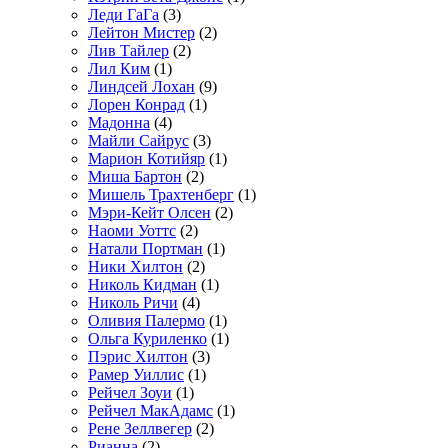
Леди ГаГа
(3)
Лейтон Мистер
(2)
Лив Тайлер
(2)
Лил Ким
(1)
Линдсей Лохан
(9)
Лорен Конрад
(1)
Мадонна
(4)
Майли Сайрус
(3)
Марион Котийяр
(1)
Миша Бартон
(2)
Мишель Трахтенберг
(1)
Мэри-Кейт Олсен
(2)
Наоми Уоттс
(2)
Натали Портман
(1)
Ники Хилтон
(2)
Николь Кидман
(1)
Николь Ричи
(4)
Оливия Палермо
(1)
Ольга Куриленко
(1)
Пэрис Хилтон
(3)
Рамер Уиллис
(1)
Рейчел Зоуи
(1)
Рейчел МакАдамс
(1)
Рене Зеллвегер
(2)
Рианна
(2)