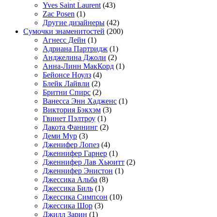
Yves Saint Laurent
(43)
Zac Posen
(1)
Другие дизайнеры
(42)
Сумочки знаменитостей
(200)
Агнесс Дейн
(1)
Адриана Партридж
(1)
Анджелина Джоли
(2)
Анна-Линн МакКорд
(1)
Бейонсе Ноулз
(4)
Блейк Лайвли
(2)
Бритни Спирс
(2)
Ванесса Энн Хадженс
(1)
Виктория Бэкхэм
(3)
Гвинет Пэлтроу
(1)
Дакота Фаннинг
(2)
Деми Мур
(3)
Дженифер Лопез
(4)
Дженнифер Гарнер
(1)
Дженнифер Лав Хьюитт
(2)
Дженнифер Энистон
(1)
Джессика Альба
(8)
Джессика Биль
(1)
Джессика Симпсон
(10)
Джессика Шор
(3)
Джилл Зарин
(1)