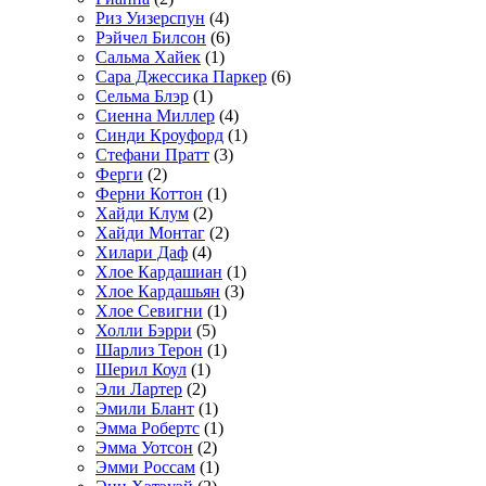
Риз Уизерспун
(4)
Рэйчел Билсон
(6)
Сальма Хайек
(1)
Сара Джессика Паркер
(6)
Сельма Блэр
(1)
Сиенна Миллер
(4)
Синди Кроуфорд
(1)
Стефани Пратт
(3)
Ферги
(2)
Ферни Коттон
(1)
Хайди Клум
(2)
Хайди Монтаг
(2)
Хилари Даф
(4)
Хлое Кардашиан
(1)
Хлое Кардашьян
(3)
Хлое Севигни
(1)
Холли Бэрри
(5)
Шарлиз Терон
(1)
Шерил Коул
(1)
Эли Лартер
(2)
Эмили Блант
(1)
Эмма Робертс
(1)
Эмма Уотсон
(2)
Эмми Россам
(1)