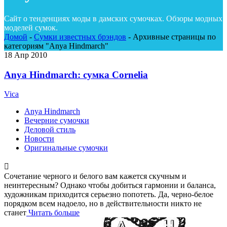
Сайт о тенденциях моды в дамских сумочках. Обзоры модных
моделей сумок.
Домой
-
Сумки известных брэндов
-
Архивные страницы по
категориям "Anya Hindmarch"
18
Апр 2010
Anya Hindmarch: сумка Cornelia
Vica
Anya Hindmarch
Вечерние сумочки
Деловой стиль
Новости
Оригинальные сумочки
Сочетание черного и белого вам кажется скучным и
неинтересным? Однако чтобы добиться гармонии и баланса,
художникам приходится серьезно попотеть. Да, черно-белое
порядком всем надоело, но в действительности никто не
станет
Читать больше