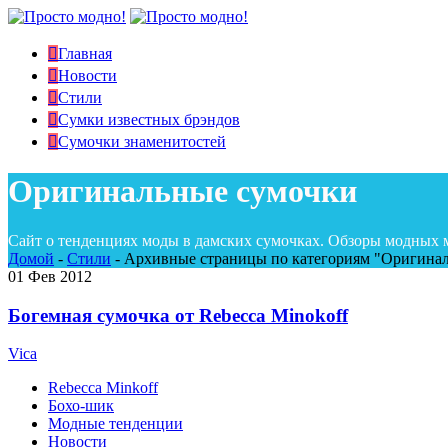
Главная
Новости
Стили
Сумки известных брэндов
Сумочки знаменитостей
Оригинальные сумочки
Сайт о тенденциях моды в дамских сумочках. Обзоры модных 
Домой
-
Стили
-
Архивные страницы по категориям "Оригина
01
Фев 2012
Богемная сумочка от Rebecca Minokoff
Vica
Rebecca Minkoff
Бохо-шик
Модные тенденции
Новости