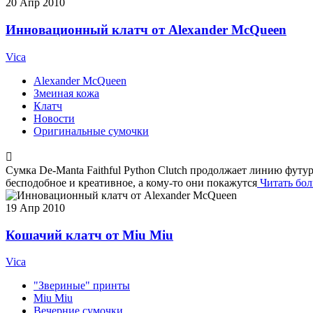
20
Апр 2010
Инновационный клатч от Alexander McQueen
Vica
Alexander McQueen
Змеиная кожа
Клатч
Новости
Оригинальные сумочки
Сумка De-Manta Faithful Python Clutch продолжает линию футу
бесподобное и креативное, а кому-то они покажутся
Читать бо
19
Апр 2010
Кошачий клатч от Miu Miu
Vica
"Звериные" принты
Miu Miu
Вечерние сумочки