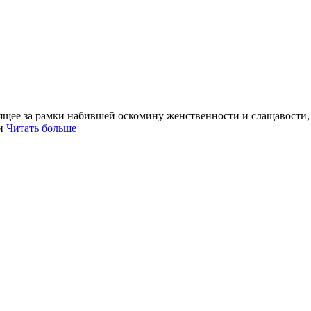
дящее за рамки набившей оскомину женственности и слащавости
и
Читать больше