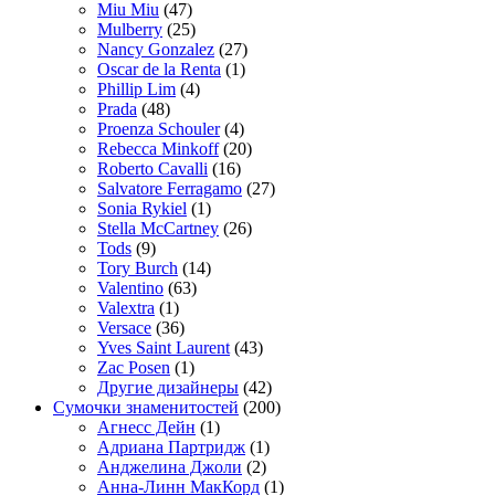
Miu Miu
(47)
Mulberry
(25)
Nancy Gonzalez
(27)
Oscar de la Renta
(1)
Phillip Lim
(4)
Prada
(48)
Proenza Schouler
(4)
Rebecca Minkoff
(20)
Roberto Cavalli
(16)
Salvatore Ferragamo
(27)
Sonia Rykiel
(1)
Stella McCartney
(26)
Tods
(9)
Tory Burch
(14)
Valentino
(63)
Valextra
(1)
Versace
(36)
Yves Saint Laurent
(43)
Zac Posen
(1)
Другие дизайнеры
(42)
Сумочки знаменитостей
(200)
Агнесс Дейн
(1)
Адриана Партридж
(1)
Анджелина Джоли
(2)
Анна-Линн МакКорд
(1)