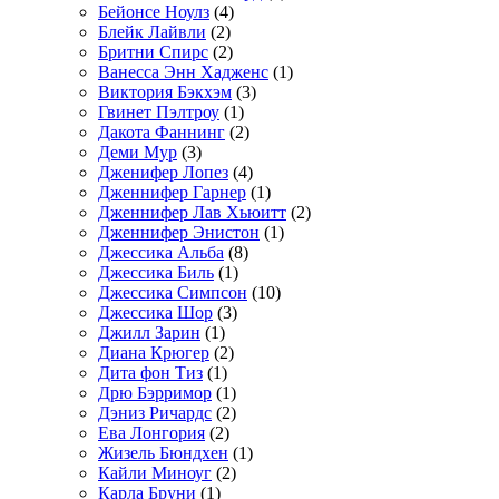
Бейонсе Ноулз
(4)
Блейк Лайвли
(2)
Бритни Спирс
(2)
Ванесса Энн Хадженс
(1)
Виктория Бэкхэм
(3)
Гвинет Пэлтроу
(1)
Дакота Фаннинг
(2)
Деми Мур
(3)
Дженифер Лопез
(4)
Дженнифер Гарнер
(1)
Дженнифер Лав Хьюитт
(2)
Дженнифер Энистон
(1)
Джессика Альба
(8)
Джессика Биль
(1)
Джессика Симпсон
(10)
Джессика Шор
(3)
Джилл Зарин
(1)
Диана Крюгер
(2)
Дита фон Тиз
(1)
Дрю Бэрримор
(1)
Дэниз Ричардс
(2)
Ева Лонгория
(2)
Жизель Бюндхен
(1)
Кайли Миноуг
(2)
Карла Бруни
(1)