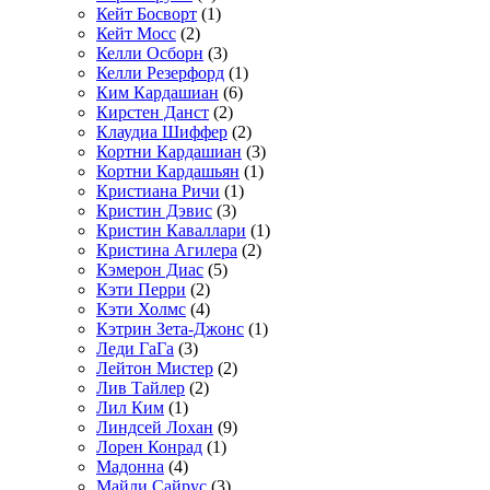
Кейт Босворт
(1)
Кейт Мосс
(2)
Келли Осборн
(3)
Келли Резерфорд
(1)
Ким Кардашиан
(6)
Кирстен Данст
(2)
Клаудиа Шиффер
(2)
Кортни Кардашиан
(3)
Кортни Кардашьян
(1)
Кристиана Ричи
(1)
Кристин Дэвис
(3)
Кристин Каваллари
(1)
Кристина Агилера
(2)
Кэмерон Диас
(5)
Кэти Перри
(2)
Кэти Холмс
(4)
Кэтрин Зета-Джонс
(1)
Леди ГаГа
(3)
Лейтон Мистер
(2)
Лив Тайлер
(2)
Лил Ким
(1)
Линдсей Лохан
(9)
Лорен Конрад
(1)
Мадонна
(4)
Майли Сайрус
(3)