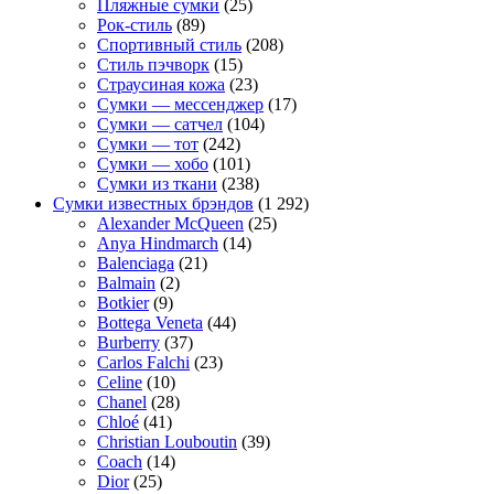
Пляжные сумки
(25)
Рок-стиль
(89)
Спортивный стиль
(208)
Стиль пэчворк
(15)
Страусиная кожа
(23)
Сумки — мессенджер
(17)
Сумки — сатчел
(104)
Сумки — тот
(242)
Сумки — хобо
(101)
Сумки из ткани
(238)
Сумки известных брэндов
(1 292)
Alexander McQueen
(25)
Anya Hindmarch
(14)
Balenciaga
(21)
Balmain
(2)
Botkier
(9)
Bottega Veneta
(44)
Burberry
(37)
Carlos Falchi
(23)
Celine
(10)
Chanel
(28)
Chloé
(41)
Christian Louboutin
(39)
Coach
(14)
Dior
(25)