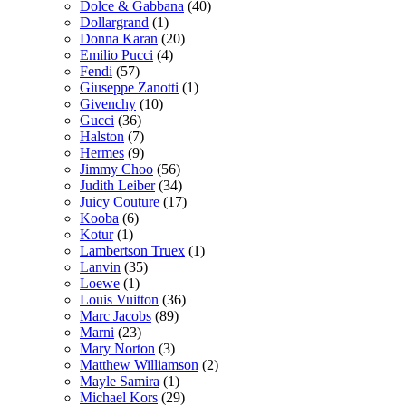
Dolce & Gabbana
(40)
Dollargrand
(1)
Donna Karan
(20)
Emilio Pucci
(4)
Fendi
(57)
Giuseppe Zanotti
(1)
Givenchy
(10)
Gucci
(36)
Halston
(7)
Hermes
(9)
Jimmy Choo
(56)
Judith Leiber
(34)
Juicy Couture
(17)
Kooba
(6)
Kotur
(1)
Lambertson Truex
(1)
Lanvin
(35)
Loewe
(1)
Louis Vuitton
(36)
Marc Jacobs
(89)
Marni
(23)
Mary Norton
(3)
Matthew Williamson
(2)
Mayle Samira
(1)
Michael Kors
(29)