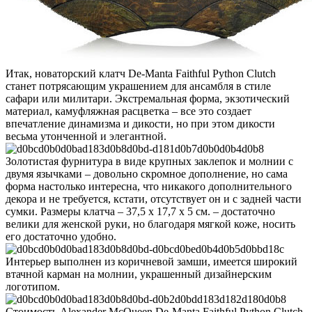
Итак, новаторский клатч De-Manta Faithful Python Clutch
станет потрясающим украшением для ансамбля в стиле
сафари или милитари. Экстремальная форма, экзотический
материал, камуфляжная расцветка – все это создает
впечатление динамизма и дикости, но при этом дикости
весьма утонченной и элегантной.
Золотистая фурнитура в виде крупных заклепок и молнии с
двумя язычками – довольно скромное дополнение, но сама
форма настолько интересна, что никакого дополнительного
декора и не требуется, кстати, отсутствует он и с задней части
сумки. Размеры клатча – 37,5 х 17,7 х 5 см. – достаточно
велики для женской руки, но благодаря мягкой коже, носить
его достаточно удобно.
Интерьер выполнен из коричневой замши, имеется широкий
втачной карман на молнии, украшенный дизайнерским
логотипом.
Стоимость Alexander McQueen De-Manta Faithful Python Clutch