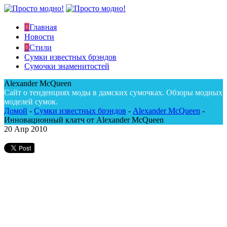
Главная
Новости
Стили
Сумки известных брэндов
Сумочки знаменитостей
Alexander McQueen
Сайт о тенденциях моды в дамских сумочках. Обзоры модных
моделей сумок.
Домой
-
Сумки известных брэндов
-
Alexander McQueen
-
Инновационный клатч от Alexander McQueen
20
Апр 2010