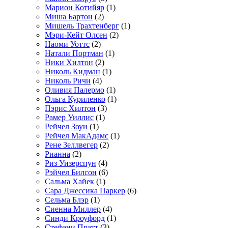
Марион Котийяр
(1)
Миша Бартон
(2)
Мишель Трахтенберг
(1)
Мэри-Кейт Олсен
(2)
Наоми Уоттс
(2)
Натали Портман
(1)
Ники Хилтон
(2)
Николь Кидман
(1)
Николь Ричи
(4)
Оливия Палермо
(1)
Ольга Куриленко
(1)
Пэрис Хилтон
(3)
Рамер Уиллис
(1)
Рейчел Зоуи
(1)
Рейчел МакАдамс
(1)
Рене Зеллвегер
(2)
Рианна
(2)
Риз Уизерспун
(4)
Рэйчел Билсон
(6)
Сальма Хайек
(1)
Сара Джессика Паркер
(6)
Сельма Блэр
(1)
Сиенна Миллер
(4)
Синди Кроуфорд
(1)
Стефани Пратт
(3)