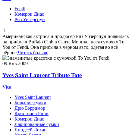
Fendi
Кэмерон Диас
Риз Уизерспун
Американская актриса и продюсер Риз Уизерспун появилась
на приёме в Buffalo Club в Санта Монике, неся сумочку To
You от Fendi. Она прибыла в чёрном авто, одетая во всё
чёрное
Читать больше
09
Янв 2009
Yves Saint Laurent Tribute Tote
Vica
Yves Saint Laurent
Большие сумки
Дрю Бэрримор
Кристиана Ричи
Кэмерон Диас
Лакированные сумки
Линдсей Лохан