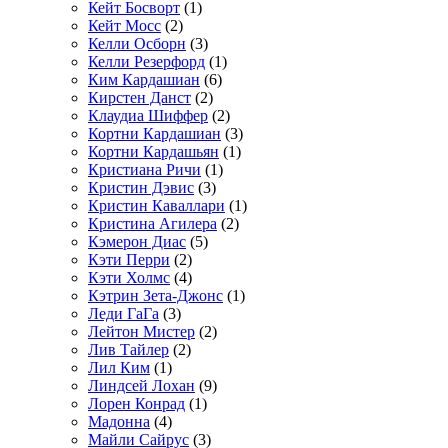
Кейт Босворт
(1)
Кейт Мосс
(2)
Келли Осборн
(3)
Келли Резерфорд
(1)
Ким Кардашиан
(6)
Кирстен Данст
(2)
Клаудиа Шиффер
(2)
Кортни Кардашиан
(3)
Кортни Кардашьян
(1)
Кристиана Ричи
(1)
Кристин Дэвис
(3)
Кристин Каваллари
(1)
Кристина Агилера
(2)
Кэмерон Диас
(5)
Кэти Перри
(2)
Кэти Холмс
(4)
Кэтрин Зета-Джонс
(1)
Леди ГаГа
(3)
Лейтон Мистер
(2)
Лив Тайлер
(2)
Лил Ким
(1)
Линдсей Лохан
(9)
Лорен Конрад
(1)
Мадонна
(4)
Майли Сайрус
(3)