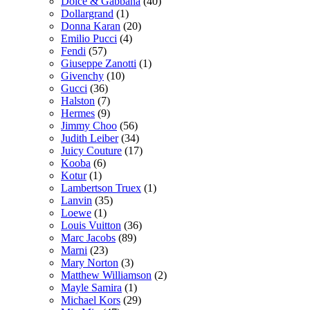
Dolce & Gabbana
(40)
Dollargrand
(1)
Donna Karan
(20)
Emilio Pucci
(4)
Fendi
(57)
Giuseppe Zanotti
(1)
Givenchy
(10)
Gucci
(36)
Halston
(7)
Hermes
(9)
Jimmy Choo
(56)
Judith Leiber
(34)
Juicy Couture
(17)
Kooba
(6)
Kotur
(1)
Lambertson Truex
(1)
Lanvin
(35)
Loewe
(1)
Louis Vuitton
(36)
Marc Jacobs
(89)
Marni
(23)
Mary Norton
(3)
Matthew Williamson
(2)
Mayle Samira
(1)
Michael Kors
(29)