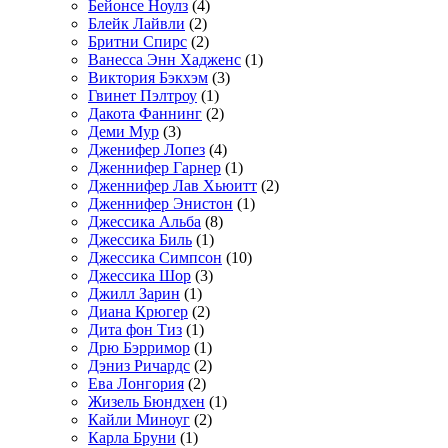
Бейонсе Ноулз
(4)
Блейк Лайвли
(2)
Бритни Спирс
(2)
Ванесса Энн Хадженс
(1)
Виктория Бэкхэм
(3)
Гвинет Пэлтроу
(1)
Дакота Фаннинг
(2)
Деми Мур
(3)
Дженифер Лопез
(4)
Дженнифер Гарнер
(1)
Дженнифер Лав Хьюитт
(2)
Дженнифер Энистон
(1)
Джессика Альба
(8)
Джессика Биль
(1)
Джессика Симпсон
(10)
Джессика Шор
(3)
Джилл Зарин
(1)
Диана Крюгер
(2)
Дита фон Тиз
(1)
Дрю Бэрримор
(1)
Дэниз Ричардс
(2)
Ева Лонгория
(2)
Жизель Бюндхен
(1)
Кайли Миноуг
(2)
Карла Бруни
(1)