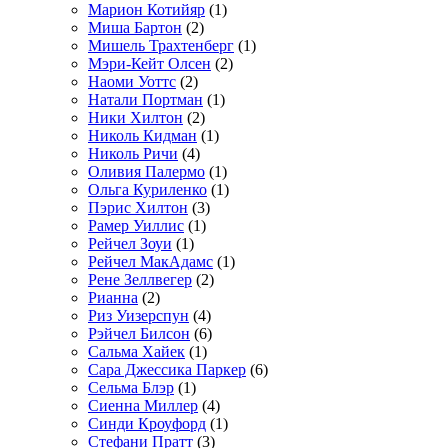
Марион Котийяр
(1)
Миша Бартон
(2)
Мишель Трахтенберг
(1)
Мэри-Кейт Олсен
(2)
Наоми Уоттс
(2)
Натали Портман
(1)
Ники Хилтон
(2)
Николь Кидман
(1)
Николь Ричи
(4)
Оливия Палермо
(1)
Ольга Куриленко
(1)
Пэрис Хилтон
(3)
Рамер Уиллис
(1)
Рейчел Зоуи
(1)
Рейчел МакАдамс
(1)
Рене Зеллвегер
(2)
Рианна
(2)
Риз Уизерспун
(4)
Рэйчел Билсон
(6)
Сальма Хайек
(1)
Сара Джессика Паркер
(6)
Сельма Блэр
(1)
Сиенна Миллер
(4)
Синди Кроуфорд
(1)
Стефани Пратт
(3)