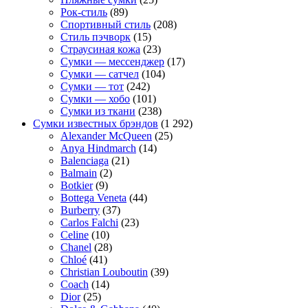
Рок-стиль
(89)
Спортивный стиль
(208)
Стиль пэчворк
(15)
Страусиная кожа
(23)
Сумки — мессенджер
(17)
Сумки — сатчел
(104)
Сумки — тот
(242)
Сумки — хобо
(101)
Сумки из ткани
(238)
Сумки известных брэндов
(1 292)
Alexander McQueen
(25)
Anya Hindmarch
(14)
Balenciaga
(21)
Balmain
(2)
Botkier
(9)
Bottega Veneta
(44)
Burberry
(37)
Carlos Falchi
(23)
Celine
(10)
Chanel
(28)
Chloé
(41)
Christian Louboutin
(39)
Coach
(14)
Dior
(25)