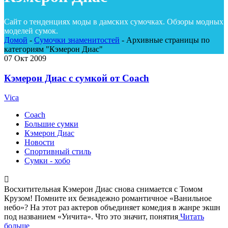
Сайт о тенденциях моды в дамских сумочках. Обзоры модных
моделей сумок.
Домой
-
Сумочки знаменитостей
-
Архивные страницы по
категориям "Кэмерон Диас"
07
Окт 2009
Кэмерон Диас с сумкой от Coach
Vica
Coach
Большие сумки
Кэмерон Диас
Новости
Спортивный стиль
Сумки - хобо
Восхитительная Кэмерон Диас снова снимается с Томом
Крузом! Помните их безнадежно романтичное «Ванильное
небо»? На этот раз актеров объединяет комедия в жанре экшн
под названием «Уичита». Что это значит, понятия
Читать
больше