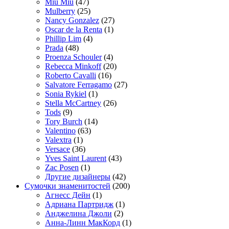
Miu Miu
(47)
Mulberry
(25)
Nancy Gonzalez
(27)
Oscar de la Renta
(1)
Phillip Lim
(4)
Prada
(48)
Proenza Schouler
(4)
Rebecca Minkoff
(20)
Roberto Cavalli
(16)
Salvatore Ferragamo
(27)
Sonia Rykiel
(1)
Stella McCartney
(26)
Tods
(9)
Tory Burch
(14)
Valentino
(63)
Valextra
(1)
Versace
(36)
Yves Saint Laurent
(43)
Zac Posen
(1)
Другие дизайнеры
(42)
Сумочки знаменитостей
(200)
Агнесс Дейн
(1)
Адриана Партридж
(1)
Анджелина Джоли
(2)
Анна-Линн МакКорд
(1)