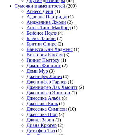
Другие дизайнеры
(42)
Сумочки знаменитостей
(200)
Агнесс Дейн
(1)
Адриана Партридж
(1)
Анджелина Джоли
(2)
Анна-Линн МакКорд
(1)
Бейонсе Ноулз
(4)
Блейк Лайвли
(2)
Бритни Спирс
(2)
Ванесса Энн Хадженс
(1)
Виктория Бэкхэм
(3)
Гвинет Пэлтроу
(1)
Дакота Фаннинг
(2)
Деми Мур
(3)
Дженифер Лопез
(4)
Дженнифер Гарнер
(1)
Дженнифер Лав Хьюитт
(2)
Дженнифер Энистон
(1)
Джессика Альба
(8)
Джессика Биль
(1)
Джессика Симпсон
(10)
Джессика Шор
(3)
Джилл Зарин
(1)
Диана Крюгер
(2)
Дита фон Тиз
(1)