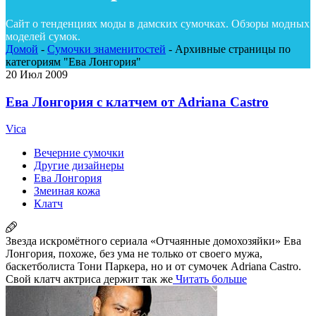
Сайт о тенденциях моды в дамских сумочках. Обзоры модных
моделей сумок.
Домой
-
Сумочки знаменитостей
-
Архивные страницы по
категориям "Ева Лонгория"
20
Июл 2009
Ева Лонгория с клатчем от Adriana Castro
Vica
Вечерние сумочки
Другие дизайнеры
Ева Лонгория
Змеиная кожа
Клатч
Звезда искромётного сериала «Отчаянные домохозяйки» Ева
Лонгория, похоже, без ума не только от своего мужа,
баскетболиста Тони Паркера, но и от сумочек Adriana Castro.
Свой клатч актриса держит так же
Читать больше