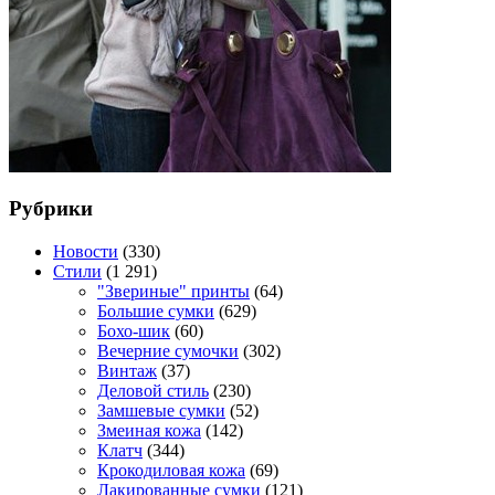
Рубрики
Новости
(330)
Стили
(1 291)
"Звериные" принты
(64)
Большие сумки
(629)
Бохо-шик
(60)
Вечерние сумочки
(302)
Винтаж
(37)
Деловой стиль
(230)
Замшевые сумки
(52)
Змеиная кожа
(142)
Клатч
(344)
Крокодиловая кожа
(69)
Лакированные сумки
(121)