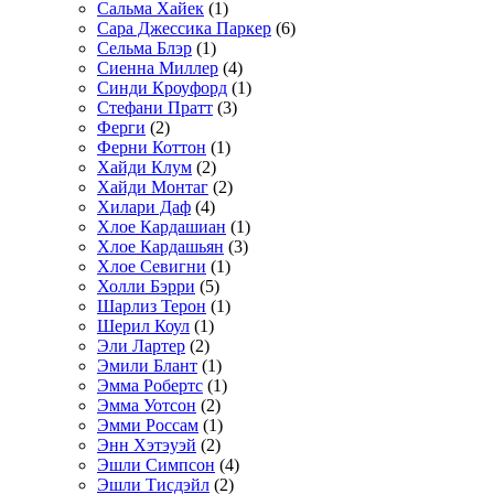
Сальма Хайек
(1)
Сара Джессика Паркер
(6)
Сельма Блэр
(1)
Сиенна Миллер
(4)
Синди Кроуфорд
(1)
Стефани Пратт
(3)
Ферги
(2)
Ферни Коттон
(1)
Хайди Клум
(2)
Хайди Монтаг
(2)
Хилари Даф
(4)
Хлое Кардашиан
(1)
Хлое Кардашьян
(3)
Хлое Севигни
(1)
Холли Бэрри
(5)
Шарлиз Терон
(1)
Шерил Коул
(1)
Эли Лартер
(2)
Эмили Блант
(1)
Эмма Робертс
(1)
Эмма Уотсон
(2)
Эмми Россам
(1)
Энн Хэтэуэй
(2)
Эшли Симпсон
(4)
Эшли Тисдэйл
(2)