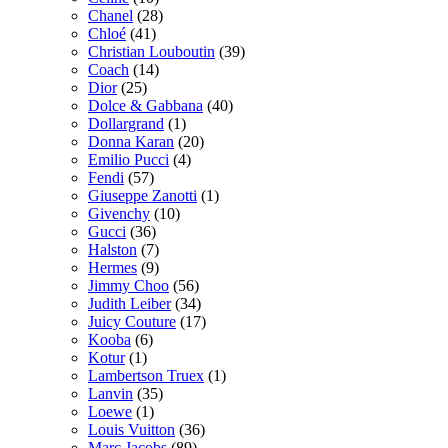
Chanel
(28)
Chloé
(41)
Christian Louboutin
(39)
Coach
(14)
Dior
(25)
Dolce & Gabbana
(40)
Dollargrand
(1)
Donna Karan
(20)
Emilio Pucci
(4)
Fendi
(57)
Giuseppe Zanotti
(1)
Givenchy
(10)
Gucci
(36)
Halston
(7)
Hermes
(9)
Jimmy Choo
(56)
Judith Leiber
(34)
Juicy Couture
(17)
Kooba
(6)
Kotur
(1)
Lambertson Truex
(1)
Lanvin
(35)
Loewe
(1)
Louis Vuitton
(36)
Marc Jacobs
(89)