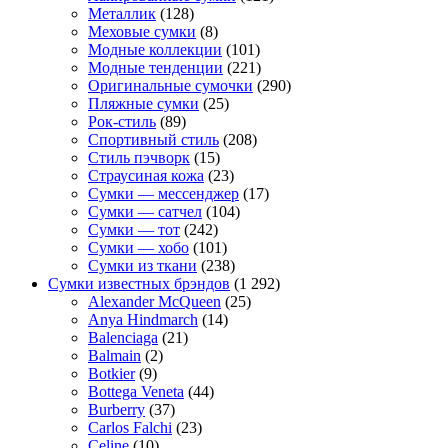
Металлик
(128)
Меховые сумки
(8)
Модные коллекции
(101)
Модные тенденции
(221)
Оригинальные сумочки
(290)
Пляжные сумки
(25)
Рок-стиль
(89)
Спортивный стиль
(208)
Стиль пэчворк
(15)
Страусиная кожа
(23)
Сумки — мессенджер
(17)
Сумки — сатчел
(104)
Сумки — тот
(242)
Сумки — хобо
(101)
Сумки из ткани
(238)
Сумки известных брэндов
(1 292)
Alexander McQueen
(25)
Anya Hindmarch
(14)
Balenciaga
(21)
Balmain
(2)
Botkier
(9)
Bottega Veneta
(44)
Burberry
(37)
Carlos Falchi
(23)
Celine
(10)