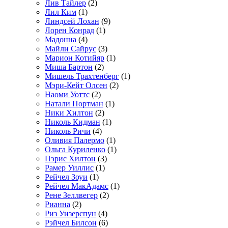
Лив Тайлер
(2)
Лил Ким
(1)
Линдсей Лохан
(9)
Лорен Конрад
(1)
Мадонна
(4)
Майли Сайрус
(3)
Марион Котийяр
(1)
Миша Бартон
(2)
Мишель Трахтенберг
(1)
Мэри-Кейт Олсен
(2)
Наоми Уоттс
(2)
Натали Портман
(1)
Ники Хилтон
(2)
Николь Кидман
(1)
Николь Ричи
(4)
Оливия Палермо
(1)
Ольга Куриленко
(1)
Пэрис Хилтон
(3)
Рамер Уиллис
(1)
Рейчел Зоуи
(1)
Рейчел МакАдамс
(1)
Рене Зеллвегер
(2)
Рианна
(2)
Риз Уизерспун
(4)
Рэйчел Билсон
(6)