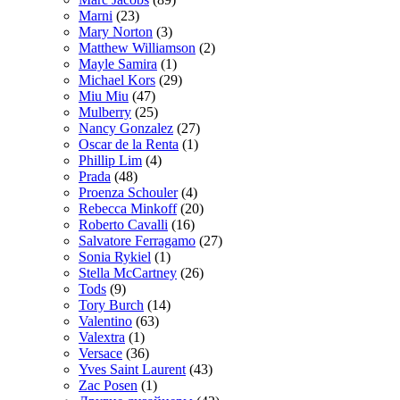
Marni
(23)
Mary Norton
(3)
Matthew Williamson
(2)
Mayle Samira
(1)
Michael Kors
(29)
Miu Miu
(47)
Mulberry
(25)
Nancy Gonzalez
(27)
Oscar de la Renta
(1)
Phillip Lim
(4)
Prada
(48)
Proenza Schouler
(4)
Rebecca Minkoff
(20)
Roberto Cavalli
(16)
Salvatore Ferragamo
(27)
Sonia Rykiel
(1)
Stella McCartney
(26)
Tods
(9)
Tory Burch
(14)
Valentino
(63)
Valextra
(1)
Versace
(36)
Yves Saint Laurent
(43)
Zac Posen
(1)