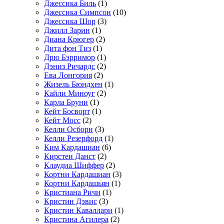
Джессика Биль
(1)
Джессика Симпсон
(10)
Джессика Шор
(3)
Джилл Зарин
(1)
Диана Крюгер
(2)
Дита фон Тиз
(1)
Дрю Бэрримор
(1)
Дэниз Ричардс
(2)
Ева Лонгория
(2)
Жизель Бюндхен
(1)
Кайли Миноуг
(2)
Карла Бруни
(1)
Кейт Босворт
(1)
Кейт Мосс
(2)
Келли Осборн
(3)
Келли Резерфорд
(1)
Ким Кардашиан
(6)
Кирстен Данст
(2)
Клаудиа Шиффер
(2)
Кортни Кардашиан
(3)
Кортни Кардашьян
(1)
Кристиана Ричи
(1)
Кристин Дэвис
(3)
Кристин Каваллари
(1)
Кристина Агилера
(2)