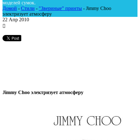
моделей сумок.
Домой
-
Стили
-
"Звериные" принты
-
Jimmy Choo
электризует атмосферу
22
Апр 2010
Jimmy Choo электризует атмосферу