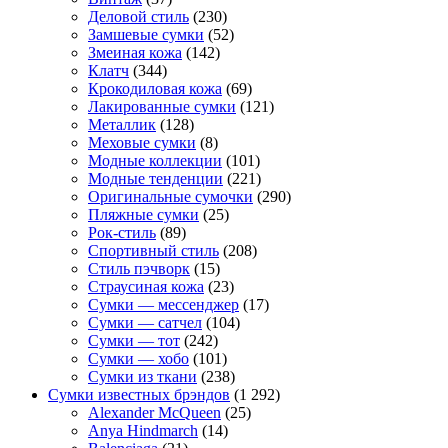
Деловой стиль
(230)
Замшевые сумки
(52)
Змеиная кожа
(142)
Клатч
(344)
Крокодиловая кожа
(69)
Лакированные сумки
(121)
Металлик
(128)
Меховые сумки
(8)
Модные коллекции
(101)
Модные тенденции
(221)
Оригинальные сумочки
(290)
Пляжные сумки
(25)
Рок-стиль
(89)
Спортивный стиль
(208)
Стиль пэчворк
(15)
Страусиная кожа
(23)
Сумки — мессенджер
(17)
Сумки — сатчел
(104)
Сумки — тот
(242)
Сумки — хобо
(101)
Сумки из ткани
(238)
Сумки известных брэндов
(1 292)
Alexander McQueen
(25)
Anya Hindmarch
(14)