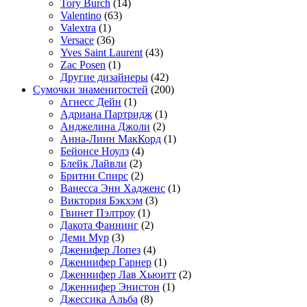
Tory Burch
(14)
Valentino
(63)
Valextra
(1)
Versace
(36)
Yves Saint Laurent
(43)
Zac Posen
(1)
Другие дизайнеры
(42)
Сумочки знаменитостей
(200)
Агнесс Дейн
(1)
Адриана Партридж
(1)
Анджелина Джоли
(2)
Анна-Линн МакКорд
(1)
Бейонсе Ноулз
(4)
Блейк Лайвли
(2)
Бритни Спирс
(2)
Ванесса Энн Хадженс
(1)
Виктория Бэкхэм
(3)
Гвинет Пэлтроу
(1)
Дакота Фаннинг
(2)
Деми Мур
(3)
Дженифер Лопез
(4)
Дженнифер Гарнер
(1)
Дженнифер Лав Хьюитт
(2)
Дженнифер Энистон
(1)
Джессика Альба
(8)