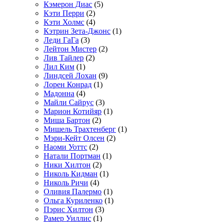
Кэмерон Диас
(5)
Кэти Перри
(2)
Кэти Холмс
(4)
Кэтрин Зета-Джонс
(1)
Леди ГаГа
(3)
Лейтон Мистер
(2)
Лив Тайлер
(2)
Лил Ким
(1)
Линдсей Лохан
(9)
Лорен Конрад
(1)
Мадонна
(4)
Майли Сайрус
(3)
Марион Котийяр
(1)
Миша Бартон
(2)
Мишель Трахтенберг
(1)
Мэри-Кейт Олсен
(2)
Наоми Уоттс
(2)
Натали Портман
(1)
Ники Хилтон
(2)
Николь Кидман
(1)
Николь Ричи
(4)
Оливия Палермо
(1)
Ольга Куриленко
(1)
Пэрис Хилтон
(3)
Рамер Уиллис
(1)