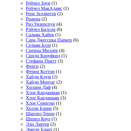
Рейчел Зоуи
(1)
Рейчел МакАдамс
(1)
Рене Зеллвегер
(2)
Рианна
(2)
Риз Уизерспун
(4)
Рэйчел Билсон
(6)
Сальма Хайек
(1)
Сара Джессика Паркер
(6)
Сельма Блэр
(1)
Сиенна Миллер
(4)
Синди Кроуфорд
(1)
Стефани Пратт
(3)
Ферги
(2)
Ферни Коттон
(1)
Хайди Клум
(2)
Хайди Монтаг
(2)
Хилари Даф
(4)
Хлое Кардашиан
(1)
Хлое Кардашьян
(3)
Хлое Севигни
(1)
Холли Бэрри
(5)
Шарлиз Терон
(1)
Шерил Коул
(1)
Эли Лартер
(2)
Эмили Блант
(1)