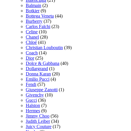
Balenciaga
(21)
Balmain
(2)
Botkier
(9)
Bottega Veneta
(44)
Burberry
(37)
Carlos Falchi
(23)
Celine
(10)
Chanel
(28)
Chloé
(41)
Christian Louboutin
(39)
Coach
(14)
Dior
(25)
Dolce & Gabbana
(40)
Dollargrand
(1)
Donna Karan
(20)
Emilio Pucci
(4)
Fendi
(57)
Giuseppe Zanotti
(1)
Givenchy
(10)
Gucci
(36)
Halston
(7)
Hermes
(9)
Jimmy Choo
(56)
Judith Leiber
(34)
Juicy Couture
(17)