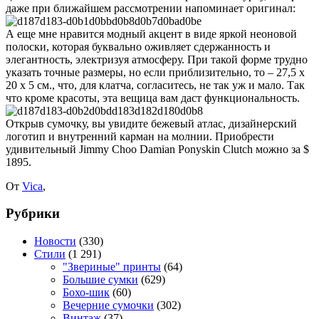
даже при ближайшем рассмотрении напоминает оригинал:
А еще мне нравится модный акцент в виде яркой неоновой
полоски, которая буквально оживляет сдержанность и
элегантность, электризуя атмосферу. При такой форме трудно
указать точные размеры, но если приблизительно, то – 27,5 х
20 х 5 см., что, для клатча, согласитесь, не так уж и мало. Так
что кроме красоты, эта вещица вам даст функциональность.
Открыв сумочку, вы увидите бежевый атлас, дизайнерский
логотип и внутренний карман на молнии. Приобрести
удивительный Jimmy Choo Damian Ponyskin Clutch можно за $
1895.
От
Vica
,
Рубрики
Новости
(330)
Стили
(1 291)
"Звериные" принты
(64)
Большие сумки
(629)
Бохо-шик
(60)
Вечерние сумочки
(302)
Винтаж
(37)