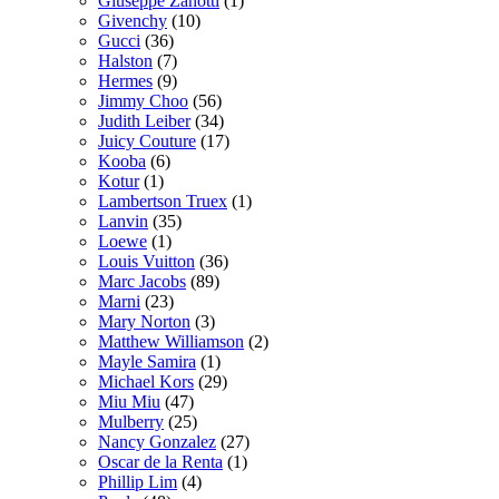
Giuseppe Zanotti
(1)
Givenchy
(10)
Gucci
(36)
Halston
(7)
Hermes
(9)
Jimmy Choo
(56)
Judith Leiber
(34)
Juicy Couture
(17)
Kooba
(6)
Kotur
(1)
Lambertson Truex
(1)
Lanvin
(35)
Loewe
(1)
Louis Vuitton
(36)
Marc Jacobs
(89)
Marni
(23)
Mary Norton
(3)
Matthew Williamson
(2)
Mayle Samira
(1)
Michael Kors
(29)
Miu Miu
(47)
Mulberry
(25)
Nancy Gonzalez
(27)
Oscar de la Renta
(1)
Phillip Lim
(4)