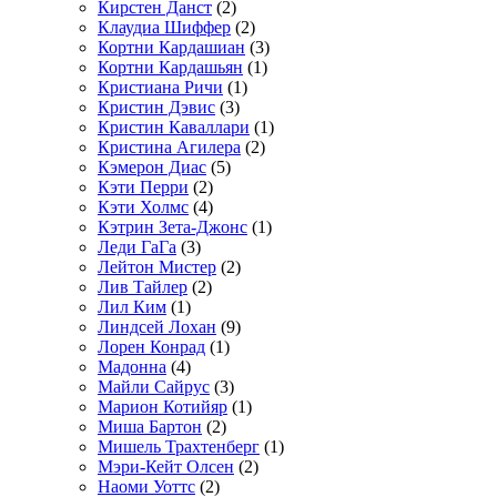
Кирстен Данст
(2)
Клаудиа Шиффер
(2)
Кортни Кардашиан
(3)
Кортни Кардашьян
(1)
Кристиана Ричи
(1)
Кристин Дэвис
(3)
Кристин Каваллари
(1)
Кристина Агилера
(2)
Кэмерон Диас
(5)
Кэти Перри
(2)
Кэти Холмс
(4)
Кэтрин Зета-Джонс
(1)
Леди ГаГа
(3)
Лейтон Мистер
(2)
Лив Тайлер
(2)
Лил Ким
(1)
Линдсей Лохан
(9)
Лорен Конрад
(1)
Мадонна
(4)
Майли Сайрус
(3)
Марион Котийяр
(1)
Миша Бартон
(2)
Мишель Трахтенберг
(1)
Мэри-Кейт Олсен
(2)
Наоми Уоттс
(2)