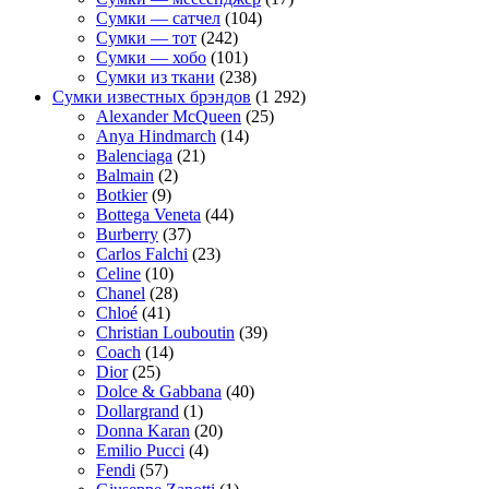
Сумки — сатчел
(104)
Сумки — тот
(242)
Сумки — хобо
(101)
Сумки из ткани
(238)
Сумки известных брэндов
(1 292)
Alexander McQueen
(25)
Anya Hindmarch
(14)
Balenciaga
(21)
Balmain
(2)
Botkier
(9)
Bottega Veneta
(44)
Burberry
(37)
Carlos Falchi
(23)
Celine
(10)
Chanel
(28)
Chloé
(41)
Christian Louboutin
(39)
Coach
(14)
Dior
(25)
Dolce & Gabbana
(40)
Dollargrand
(1)
Donna Karan
(20)
Emilio Pucci
(4)
Fendi
(57)