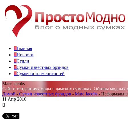
Главная
Новости
Стили
Сумки известных брэндов
Сумочки знаменитостей
Marc Jacobs
Сайт о тенденциях моды в дамских сумочках. Обзоры модных 
Домой
-
Сумки известных брэндов
-
Marc Jacobs
-
Неформальная
11
Апр 2010