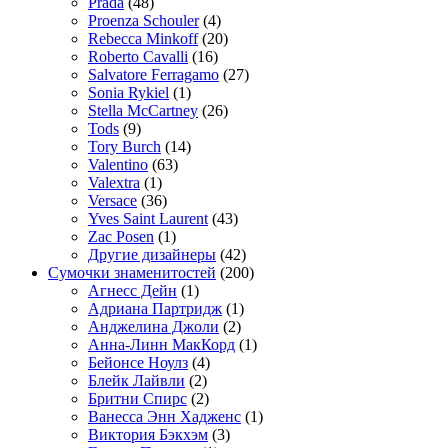
Prada
(48)
Proenza Schouler
(4)
Rebecca Minkoff
(20)
Roberto Cavalli
(16)
Salvatore Ferragamo
(27)
Sonia Rykiel
(1)
Stella McCartney
(26)
Tods
(9)
Tory Burch
(14)
Valentino
(63)
Valextra
(1)
Versace
(36)
Yves Saint Laurent
(43)
Zac Posen
(1)
Другие дизайнеры
(42)
Сумочки знаменитостей
(200)
Агнесс Дейн
(1)
Адриана Партридж
(1)
Анджелина Джоли
(2)
Анна-Линн МакКорд
(1)
Бейонсе Ноулз
(4)
Блейк Лайвли
(2)
Бритни Спирс
(2)
Ванесса Энн Хадженс
(1)
Виктория Бэкхэм
(3)