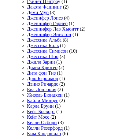
Гвинет Пэлтроу
(1)
Дакота Фаннинг
(2)
Деми Мур
(3)
Дженифер Лопез
(4)
Дженнифер Гарнер
(1)
Дженнифер Лав Хьюитт
(2)
Дженнифер Энистон
(1)
Джессика Альба
(8)
Джессика Биль
(1)
Джессика Симпсон
(10)
Джессика Шор
(3)
Джилл Зарин
(1)
Диана Крюгер
(2)
Дита фон Тиз
(1)
Дрю Бэрримор
(1)
Дэниз Ричардс
(2)
Ева Лонгория
(2)
Жизель Бюндхен
(1)
Кайли Миноуг
(2)
Карла Бруни
(1)
Кейт Босворт
(1)
Кейт Мосс
(2)
Келли Осборн
(3)
Келли Резерфорд
(1)
Ким Кардашиан
(6)