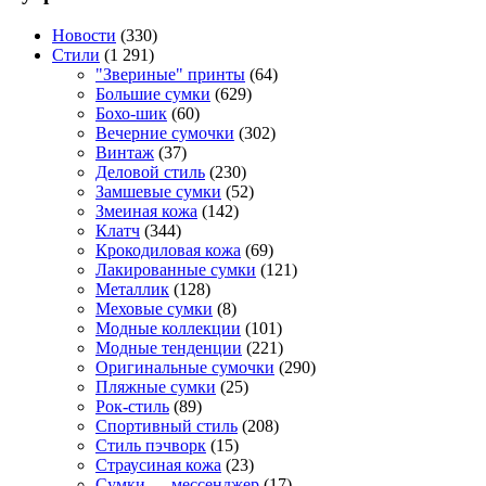
Новости
(330)
Стили
(1 291)
"Звериные" принты
(64)
Большие сумки
(629)
Бохо-шик
(60)
Вечерние сумочки
(302)
Винтаж
(37)
Деловой стиль
(230)
Замшевые сумки
(52)
Змеиная кожа
(142)
Клатч
(344)
Крокодиловая кожа
(69)
Лакированные сумки
(121)
Металлик
(128)
Меховые сумки
(8)
Модные коллекции
(101)
Модные тенденции
(221)
Оригинальные сумочки
(290)
Пляжные сумки
(25)
Рок-стиль
(89)
Спортивный стиль
(208)
Стиль пэчворк
(15)
Страусиная кожа
(23)
Сумки — мессенджер
(17)