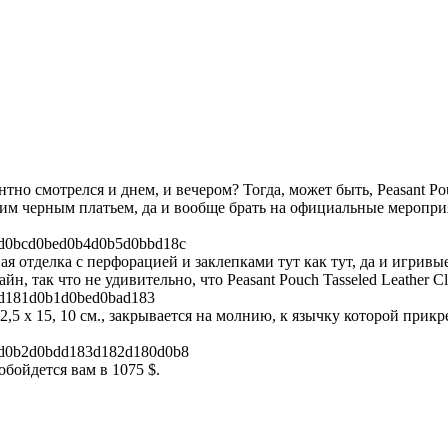
о смотрелся и днем, и вечером? Тогда, может быть, Peasant Pouch
ким черным платьем, да и вообще брать на официальные мероприя
.
я отделка с перфорацией и заклепками тут как тут, да и игривы
н, так что не удивительно, что Peasant Pouch Tasseled Leather C
2,5 х 15, 10 см., закрывается на молнию, к язычку которой при
обойдется вам в 1075 $.