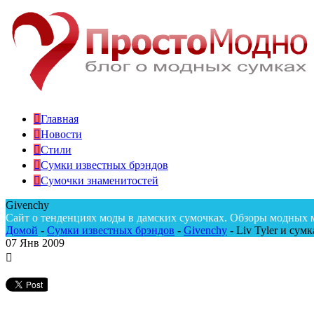
Главная
Новости
Стили
Сумки известных брэндов
Сумочки знаменитостей
Givenchy
Сайт о тенденциях моды в дамских сумочках. Обзоры модных 
Домой
-
Сумки известных брэндов
-
Givenchy
-
Liv Tyler и сумк
07
Янв 2009