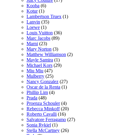
Juicy Couture
(17)
Kooba
(6)
Kotur
(1)
Lambertson Truex
(1)
Lanvin
(35)
Loewe
(1)
Louis Vuitton
(36)
Marc Jacobs
(89)
Marni
(23)
Mary Norton
(3)
Matthew Williamson
(2)
Mayle Samira
(1)
Michael Kors
(29)
Miu Miu
(47)
Mulberry
(25)
Nancy Gonzalez
(27)
Oscar de la Renta
(1)
Phillip Lim
(4)
Prada
(48)
Proenza Schouler
(4)
Rebecca Minkoff
(20)
Roberto Cavalli
(16)
Salvatore Ferragamo
(27)
Sonia Rykiel
(1)
Stella McCartney
(26)