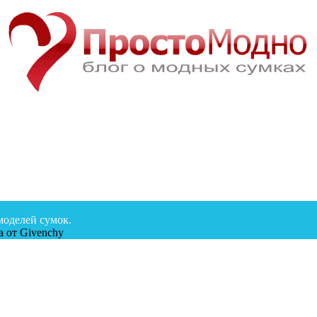
моделей сумок.
а от Givenchy