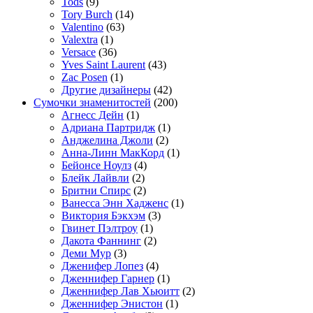
Tods
(9)
Tory Burch
(14)
Valentino
(63)
Valextra
(1)
Versace
(36)
Yves Saint Laurent
(43)
Zac Posen
(1)
Другие дизайнеры
(42)
Сумочки знаменитостей
(200)
Агнесс Дейн
(1)
Адриана Партридж
(1)
Анджелина Джоли
(2)
Анна-Линн МакКорд
(1)
Бейонсе Ноулз
(4)
Блейк Лайвли
(2)
Бритни Спирс
(2)
Ванесса Энн Хадженс
(1)
Виктория Бэкхэм
(3)
Гвинет Пэлтроу
(1)
Дакота Фаннинг
(2)
Деми Мур
(3)
Дженифер Лопез
(4)
Дженнифер Гарнер
(1)
Дженнифер Лав Хьюитт
(2)
Дженнифер Энистон
(1)