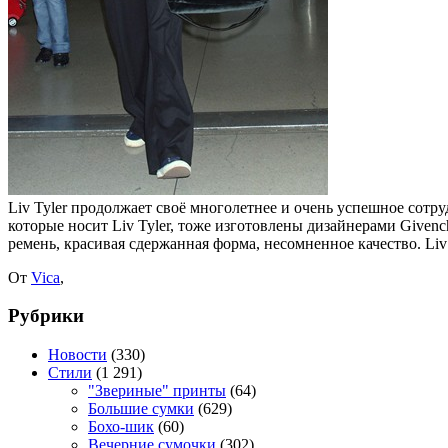
Liv Tyler продолжает своё многолетнее и очень успешное сотр
которые носит Liv Tyler, тоже изготовлены дизайнерами Given
ремень, красивая сдержанная форма, несомненное качество. Liv
От
Vica
,
Рубрики
Новости
(330)
Стили
(1 291)
"Звериные" принты
(64)
Большие сумки
(629)
Бохо-шик
(60)
Вечерние сумочки
(302)