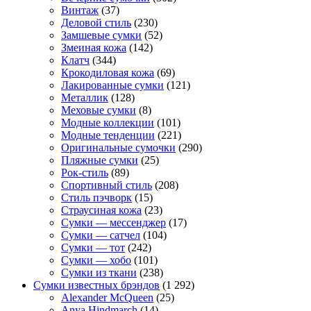
Винтаж
(37)
Деловой стиль
(230)
Замшевые сумки
(52)
Змеиная кожа
(142)
Клатч
(344)
Крокодиловая кожа
(69)
Лакированные сумки
(121)
Металлик
(128)
Меховые сумки
(8)
Модные коллекции
(101)
Модные тенденции
(221)
Оригинальные сумочки
(290)
Пляжные сумки
(25)
Рок-стиль
(89)
Спортивный стиль
(208)
Стиль пэчворк
(15)
Страусиная кожа
(23)
Сумки — мессенджер
(17)
Сумки — сатчел
(104)
Сумки — тот
(242)
Сумки — хобо
(101)
Сумки из ткани
(238)
Сумки известных брэндов
(1 292)
Alexander McQueen
(25)
Anya Hindmarch
(14)