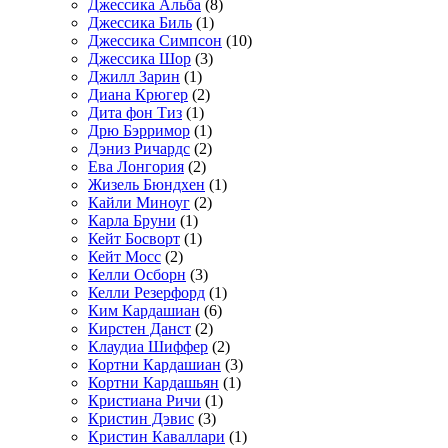
Джессика Альба
(8)
Джессика Биль
(1)
Джессика Симпсон
(10)
Джессика Шор
(3)
Джилл Зарин
(1)
Диана Крюгер
(2)
Дита фон Тиз
(1)
Дрю Бэрримор
(1)
Дэниз Ричардс
(2)
Ева Лонгория
(2)
Жизель Бюндхен
(1)
Кайли Миноуг
(2)
Карла Бруни
(1)
Кейт Босворт
(1)
Кейт Мосс
(2)
Келли Осборн
(3)
Келли Резерфорд
(1)
Ким Кардашиан
(6)
Кирстен Данст
(2)
Клаудиа Шиффер
(2)
Кортни Кардашиан
(3)
Кортни Кардашьян
(1)
Кристиана Ричи
(1)
Кристин Дэвис
(3)
Кристин Каваллари
(1)