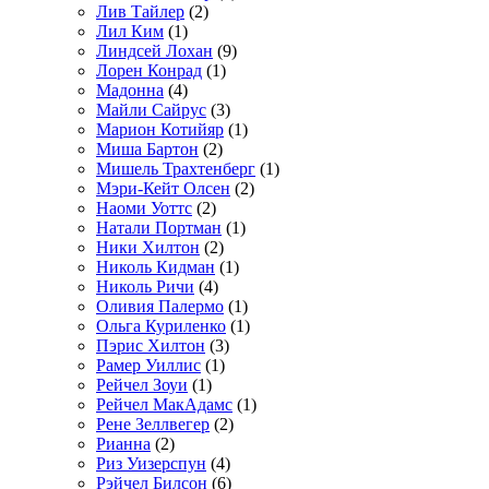
Лив Тайлер
(2)
Лил Ким
(1)
Линдсей Лохан
(9)
Лорен Конрад
(1)
Мадонна
(4)
Майли Сайрус
(3)
Марион Котийяр
(1)
Миша Бартон
(2)
Мишель Трахтенберг
(1)
Мэри-Кейт Олсен
(2)
Наоми Уоттс
(2)
Натали Портман
(1)
Ники Хилтон
(2)
Николь Кидман
(1)
Николь Ричи
(4)
Оливия Палермо
(1)
Ольга Куриленко
(1)
Пэрис Хилтон
(3)
Рамер Уиллис
(1)
Рейчел Зоуи
(1)
Рейчел МакАдамс
(1)
Рене Зеллвегер
(2)
Рианна
(2)
Риз Уизерспун
(4)
Рэйчел Билсон
(6)