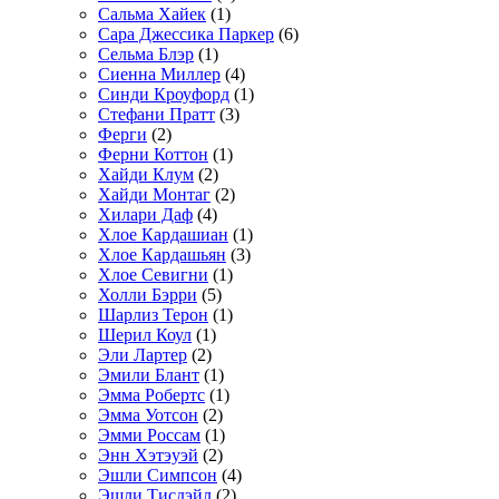
Сальма Хайек
(1)
Сара Джессика Паркер
(6)
Сельма Блэр
(1)
Сиенна Миллер
(4)
Синди Кроуфорд
(1)
Стефани Пратт
(3)
Ферги
(2)
Ферни Коттон
(1)
Хайди Клум
(2)
Хайди Монтаг
(2)
Хилари Даф
(4)
Хлое Кардашиан
(1)
Хлое Кардашьян
(3)
Хлое Севигни
(1)
Холли Бэрри
(5)
Шарлиз Терон
(1)
Шерил Коул
(1)
Эли Лартер
(2)
Эмили Блант
(1)
Эмма Робертс
(1)
Эмма Уотсон
(2)
Эмми Россам
(1)
Энн Хэтэуэй
(2)
Эшли Симпсон
(4)
Эшли Тисдэйл
(2)