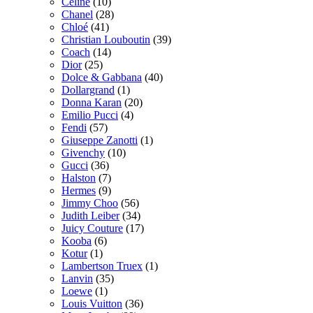
Celine
(10)
Chanel
(28)
Chloé
(41)
Christian Louboutin
(39)
Coach
(14)
Dior
(25)
Dolce & Gabbana
(40)
Dollargrand
(1)
Donna Karan
(20)
Emilio Pucci
(4)
Fendi
(57)
Giuseppe Zanotti
(1)
Givenchy
(10)
Gucci
(36)
Halston
(7)
Hermes
(9)
Jimmy Choo
(56)
Judith Leiber
(34)
Juicy Couture
(17)
Kooba
(6)
Kotur
(1)
Lambertson Truex
(1)
Lanvin
(35)
Loewe
(1)
Louis Vuitton
(36)