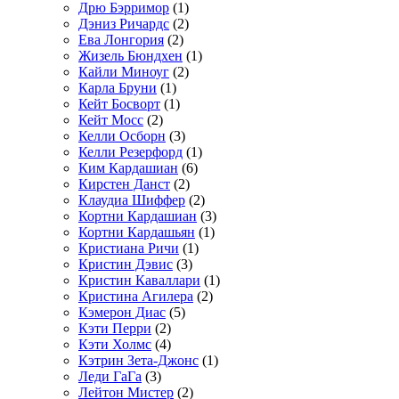
Дрю Бэрримор
(1)
Дэниз Ричардс
(2)
Ева Лонгория
(2)
Жизель Бюндхен
(1)
Кайли Миноуг
(2)
Карла Бруни
(1)
Кейт Босворт
(1)
Кейт Мосс
(2)
Келли Осборн
(3)
Келли Резерфорд
(1)
Ким Кардашиан
(6)
Кирстен Данст
(2)
Клаудиа Шиффер
(2)
Кортни Кардашиан
(3)
Кортни Кардашьян
(1)
Кристиана Ричи
(1)
Кристин Дэвис
(3)
Кристин Каваллари
(1)
Кристина Агилера
(2)
Кэмерон Диас
(5)
Кэти Перри
(2)
Кэти Холмс
(4)
Кэтрин Зета-Джонс
(1)
Леди ГаГа
(3)
Лейтон Мистер
(2)