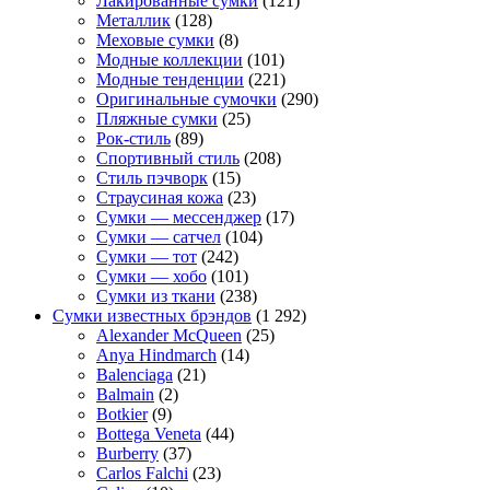
Лакированные сумки
(121)
Металлик
(128)
Меховые сумки
(8)
Модные коллекции
(101)
Модные тенденции
(221)
Оригинальные сумочки
(290)
Пляжные сумки
(25)
Рок-стиль
(89)
Спортивный стиль
(208)
Стиль пэчворк
(15)
Страусиная кожа
(23)
Сумки — мессенджер
(17)
Сумки — сатчел
(104)
Сумки — тот
(242)
Сумки — хобо
(101)
Сумки из ткани
(238)
Сумки известных брэндов
(1 292)
Alexander McQueen
(25)
Anya Hindmarch
(14)
Balenciaga
(21)
Balmain
(2)
Botkier
(9)
Bottega Veneta
(44)
Burberry
(37)
Carlos Falchi
(23)