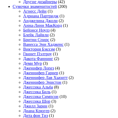
Другие дизайнеры
(42)
Сумочки знаменитостей
(200)
Агнесс Дейн
(1)
Адриана Партридж
(1)
Анджелина Джоли
(2)
Анна-Линн МакКорд
(1)
Бейонсе Ноулз
(4)
Блейк Лайвли
(2)
Бритни Спирс
(2)
Ванесса Энн Хадженс
(1)
Виктория Бэкхэм
(3)
Гвинет Пэлтроу
(1)
Дакота Фаннинг
(2)
Деми Мур
(3)
Дженифер Лопез
(4)
Дженнифер Гарнер
(1)
Дженнифер Лав Хьюитт
(2)
Дженнифер Энистон
(1)
Джессика Альба
(8)
Джессика Биль
(1)
Джессика Симпсон
(10)
Джессика Шор
(3)
Джилл Зарин
(1)
Диана Крюгер
(2)
Дита фон Тиз
(1)