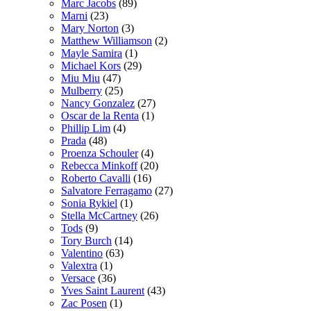
Marc Jacobs
(89)
Marni
(23)
Mary Norton
(3)
Matthew Williamson
(2)
Mayle Samira
(1)
Michael Kors
(29)
Miu Miu
(47)
Mulberry
(25)
Nancy Gonzalez
(27)
Oscar de la Renta
(1)
Phillip Lim
(4)
Prada
(48)
Proenza Schouler
(4)
Rebecca Minkoff
(20)
Roberto Cavalli
(16)
Salvatore Ferragamo
(27)
Sonia Rykiel
(1)
Stella McCartney
(26)
Tods
(9)
Tory Burch
(14)
Valentino
(63)
Valextra
(1)
Versace
(36)
Yves Saint Laurent
(43)
Zac Posen
(1)