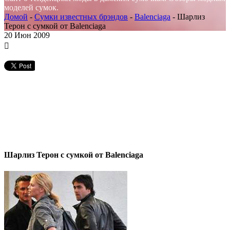
моделей сумок.
Домой
-
Сумки известных брэндов
-
Balenciaga
-
Шарлиз
Терон c сумкой от Balenciaga
20
Июн 2009
Шарлиз Терон c сумкой от Balenciaga