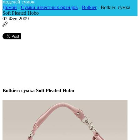
моделей сумок.
Домой
-
Сумки известных брэндов
-
Botkier
-
Botkier: сумка
Soft Pleated Hobo
02
Фев 2009
Botkier: сумка Soft Pleated Hobo