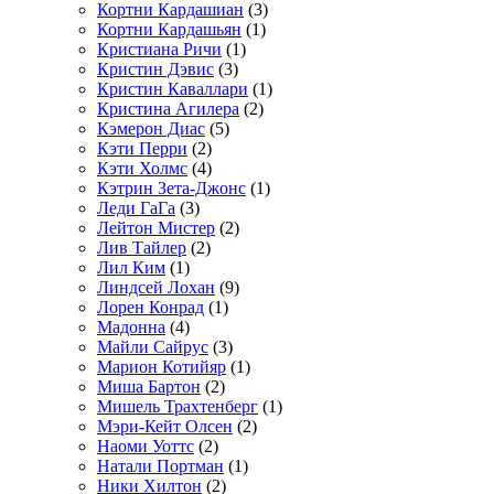
Кортни Кардашиан
(3)
Кортни Кардашьян
(1)
Кристиана Ричи
(1)
Кристин Дэвис
(3)
Кристин Каваллари
(1)
Кристина Агилера
(2)
Кэмерон Диас
(5)
Кэти Перри
(2)
Кэти Холмс
(4)
Кэтрин Зета-Джонс
(1)
Леди ГаГа
(3)
Лейтон Мистер
(2)
Лив Тайлер
(2)
Лил Ким
(1)
Линдсей Лохан
(9)
Лорен Конрад
(1)
Мадонна
(4)
Майли Сайрус
(3)
Марион Котийяр
(1)
Миша Бартон
(2)
Мишель Трахтенберг
(1)
Мэри-Кейт Олсен
(2)
Наоми Уоттс
(2)
Натали Портман
(1)
Ники Хилтон
(2)