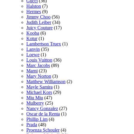
Gucci
(36)
Halston
(7)
Hermes
(9)
Jimmy Choo
(56)
Judith Leiber
(34)
Juicy Couture
(17)
Kooba
(6)
Kotur
(1)
Lambertson Truex
(1)
Lanvin
(35)
Loewe
(1)
Louis Vuitton
(36)
Marc Jacobs
(89)
Marni
(23)
Mary Norton
(3)
Matthew Williamson
(2)
Mayle Samira
(1)
Michael Kors
(29)
Miu Miu
(47)
Mulberry
(25)
Nancy Gonzalez
(27)
Oscar de la Renta
(1)
Phillip Lim
(4)
Prada
(48)
Proenza Schouler
(4)