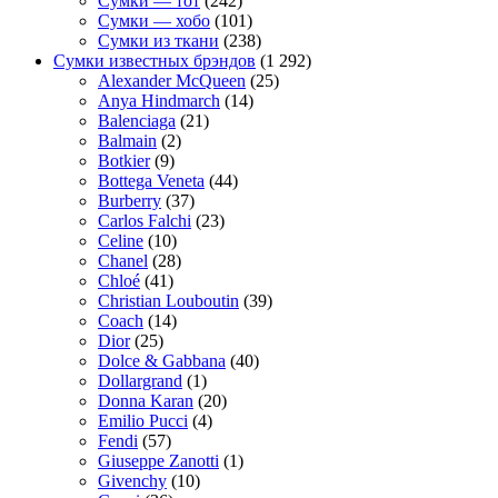
Сумки — тот
(242)
Сумки — хобо
(101)
Сумки из ткани
(238)
Сумки известных брэндов
(1 292)
Alexander McQueen
(25)
Anya Hindmarch
(14)
Balenciaga
(21)
Balmain
(2)
Botkier
(9)
Bottega Veneta
(44)
Burberry
(37)
Carlos Falchi
(23)
Celine
(10)
Chanel
(28)
Chloé
(41)
Christian Louboutin
(39)
Coach
(14)
Dior
(25)
Dolce & Gabbana
(40)
Dollargrand
(1)
Donna Karan
(20)
Emilio Pucci
(4)
Fendi
(57)
Giuseppe Zanotti
(1)
Givenchy
(10)