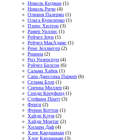
Николь Кидман
(1)
Николь Ричи
(4)
Оливия Палермо
(1)
Ольга Куриленко
(1)
Пэрис Хилтон
(3)
Рамер Уиллис
(1)
Рейчел Зоуи
(1)
Рейчел МакАдамс
(1)
Рене Зеллвегер
(2)
Рианна
(2)
Риз Уизерспун
(4)
Рэйчел Билсон
(6)
Сальма Хайек
(1)
Сара Джессика Паркер
(6)
Сельма Блэр
(1)
Сиенна Миллер
(4)
Синди Кроуфорд
(1)
Стефани Пратт
(3)
Ферги
(2)
Ферни Коттон
(1)
Хайди Клум
(2)
Хайди Монтаг
(2)
Хилари Даф
(4)
Хлое Кардашиан
(1)
Хлое Кардашьян
(3)