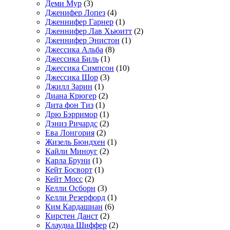
Деми Мур
(3)
Дженифер Лопез
(4)
Дженнифер Гарнер
(1)
Дженнифер Лав Хьюитт
(2)
Дженнифер Энистон
(1)
Джессика Альба
(8)
Джессика Биль
(1)
Джессика Симпсон
(10)
Джессика Шор
(3)
Джилл Зарин
(1)
Диана Крюгер
(2)
Дита фон Тиз
(1)
Дрю Бэрримор
(1)
Дэниз Ричардс
(2)
Ева Лонгория
(2)
Жизель Бюндхен
(1)
Кайли Миноуг
(2)
Карла Бруни
(1)
Кейт Босворт
(1)
Кейт Мосс
(2)
Келли Осборн
(3)
Келли Резерфорд
(1)
Ким Кардашиан
(6)
Кирстен Данст
(2)
Клаудиа Шиффер
(2)