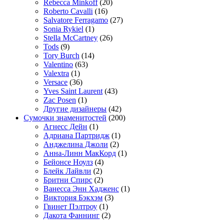
Rebecca Minkoff
(20)
Roberto Cavalli
(16)
Salvatore Ferragamo
(27)
Sonia Rykiel
(1)
Stella McCartney
(26)
Tods
(9)
Tory Burch
(14)
Valentino
(63)
Valextra
(1)
Versace
(36)
Yves Saint Laurent
(43)
Zac Posen
(1)
Другие дизайнеры
(42)
Сумочки знаменитостей
(200)
Агнесс Дейн
(1)
Адриана Партридж
(1)
Анджелина Джоли
(2)
Анна-Линн МакКорд
(1)
Бейонсе Ноулз
(4)
Блейк Лайвли
(2)
Бритни Спирс
(2)
Ванесса Энн Хадженс
(1)
Виктория Бэкхэм
(3)
Гвинет Пэлтроу
(1)
Дакота Фаннинг
(2)