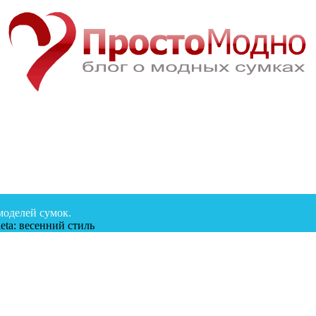
моделей сумок.
neta: весенний стиль