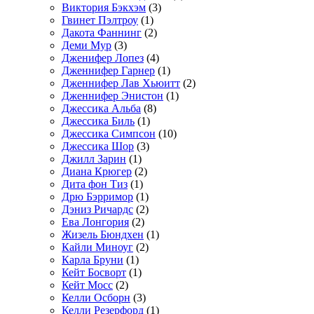
Виктория Бэкхэм
(3)
Гвинет Пэлтроу
(1)
Дакота Фаннинг
(2)
Деми Мур
(3)
Дженифер Лопез
(4)
Дженнифер Гарнер
(1)
Дженнифер Лав Хьюитт
(2)
Дженнифер Энистон
(1)
Джессика Альба
(8)
Джессика Биль
(1)
Джессика Симпсон
(10)
Джессика Шор
(3)
Джилл Зарин
(1)
Диана Крюгер
(2)
Дита фон Тиз
(1)
Дрю Бэрримор
(1)
Дэниз Ричардс
(2)
Ева Лонгория
(2)
Жизель Бюндхен
(1)
Кайли Миноуг
(2)
Карла Бруни
(1)
Кейт Босворт
(1)
Кейт Мосс
(2)
Келли Осборн
(3)
Келли Резерфорд
(1)