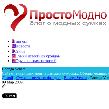
Главная
Новости
Стили
Сумки известных брэндов
Сумочки знаменитостей
Bottega Veneta
Сайт о тенденциях моды в дамских сумочках. Обзоры модных 
Домой
-
Сумки известных брэндов
-
Bottega Veneta
-
Bottega Ve
09
Мар 2009