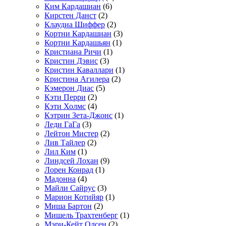
Ким Кардашиан
(6)
Кирстен Данст
(2)
Клаудиа Шиффер
(2)
Кортни Кардашиан
(3)
Кортни Кардашьян
(1)
Кристиана Ричи
(1)
Кристин Дэвис
(3)
Кристин Каваллари
(1)
Кристина Агилера
(2)
Кэмерон Диас
(5)
Кэти Перри
(2)
Кэти Холмс
(4)
Кэтрин Зета-Джонс
(1)
Леди ГаГа
(3)
Лейтон Мистер
(2)
Лив Тайлер
(2)
Лил Ким
(1)
Линдсей Лохан
(9)
Лорен Конрад
(1)
Мадонна
(4)
Майли Сайрус
(3)
Марион Котийяр
(1)
Миша Бартон
(2)
Мишель Трахтенберг
(1)
Мэри-Кейт Олсен
(2)