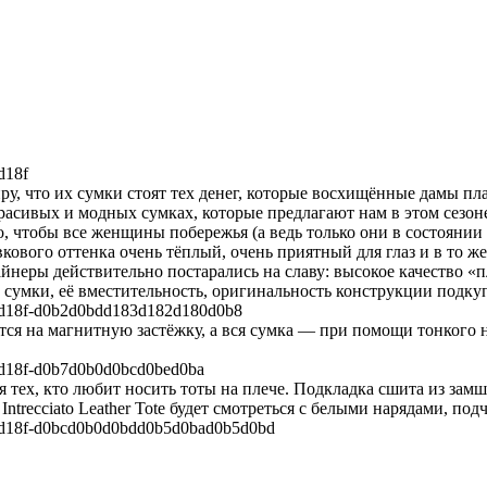
ру, что их сумки стоят тех денег, которые восхищённые дамы пл
красивых и модных сумках, которые предлагают нам в этом сезоне
 чтобы все женщины побережья (а ведь только они в состоянии 
кового оттенка очень тёплый, очень приятный для глаз и в то ж
айнеры действительно постарались на славу: высокое качество 
сумки, её вместительность, оригинальность конструкции подкуп
ется на магнитную застёжку, а вся сумка — при помощи тонкого
ля тех, кто любит носить тоты на плече. Подкладка сшита из зам
Intrecciato Leather Tote будет смотреться с белыми нарядами, 