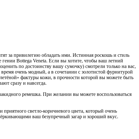
атят за привилегию обладать ими. Истинная роскошь и стиль
 гении Bottega Veneta. Если вы хотите, чтобы ваш летний
оценить по достоинству вашу сумочку) смотрели только на вас,
е время очень модный, а в сочетании с золотистой фурнитурой
«плетёной» фактуры кожи, в прочности которой вы можете быть
ают сразу и навсегда.
 накидного ремешка. При желании вы можете воспользоваться
ши приятного светло-коричневого цвета, который очень
подчёркивающими ваш безупречный загар и хороший вкус.