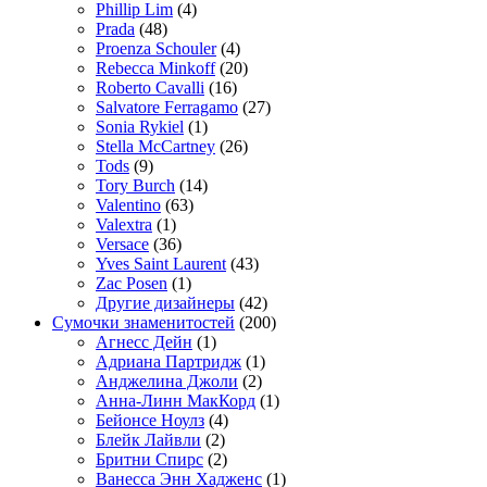
Phillip Lim
(4)
Prada
(48)
Proenza Schouler
(4)
Rebecca Minkoff
(20)
Roberto Cavalli
(16)
Salvatore Ferragamo
(27)
Sonia Rykiel
(1)
Stella McCartney
(26)
Tods
(9)
Tory Burch
(14)
Valentino
(63)
Valextra
(1)
Versace
(36)
Yves Saint Laurent
(43)
Zac Posen
(1)
Другие дизайнеры
(42)
Сумочки знаменитостей
(200)
Агнесс Дейн
(1)
Адриана Партридж
(1)
Анджелина Джоли
(2)
Анна-Линн МакКорд
(1)
Бейонсе Ноулз
(4)
Блейк Лайвли
(2)
Бритни Спирс
(2)
Ванесса Энн Хадженс
(1)