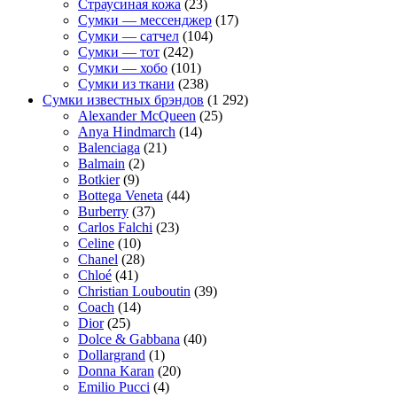
Страусиная кожа
(23)
Сумки — мессенджер
(17)
Сумки — сатчел
(104)
Сумки — тот
(242)
Сумки — хобо
(101)
Сумки из ткани
(238)
Сумки известных брэндов
(1 292)
Alexander McQueen
(25)
Anya Hindmarch
(14)
Balenciaga
(21)
Balmain
(2)
Botkier
(9)
Bottega Veneta
(44)
Burberry
(37)
Carlos Falchi
(23)
Celine
(10)
Chanel
(28)
Chloé
(41)
Christian Louboutin
(39)
Coach
(14)
Dior
(25)
Dolce & Gabbana
(40)
Dollargrand
(1)
Donna Karan
(20)
Emilio Pucci
(4)