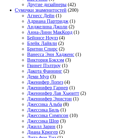
Другие дизайнеры
(42)
Сумочки знаменитостей
(200)
Агнесс Дейн
(1)
Адриана Партридж
(1)
Анджелина Джоли
(2)
Анна-Линн МакКорд
(1)
Бейонсе Ноулз
(4)
Блейк Лайвли
(2)
Бритни Спирс
(2)
Ванесса Энн Хадженс
(1)
Виктория Бэкхэм
(3)
Гвинет Пэлтроу
(1)
Дакота Фаннинг
(2)
Деми Мур
(3)
Дженифер Лопез
(4)
Дженнифер Гарнер
(1)
Дженнифер Лав Хьюитт
(2)
Дженнифер Энистон
(1)
Джессика Альба
(8)
Джессика Биль
(1)
Джессика Симпсон
(10)
Джессика Шор
(3)
Джилл Зарин
(1)
Диана Крюгер
(2)
Дита фон Тиз
(1)