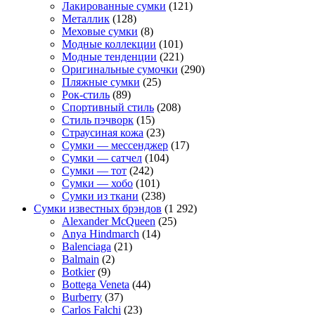
Лакированные сумки
(121)
Металлик
(128)
Меховые сумки
(8)
Модные коллекции
(101)
Модные тенденции
(221)
Оригинальные сумочки
(290)
Пляжные сумки
(25)
Рок-стиль
(89)
Спортивный стиль
(208)
Стиль пэчворк
(15)
Страусиная кожа
(23)
Сумки — мессенджер
(17)
Сумки — сатчел
(104)
Сумки — тот
(242)
Сумки — хобо
(101)
Сумки из ткани
(238)
Сумки известных брэндов
(1 292)
Alexander McQueen
(25)
Anya Hindmarch
(14)
Balenciaga
(21)
Balmain
(2)
Botkier
(9)
Bottega Veneta
(44)
Burberry
(37)
Carlos Falchi
(23)