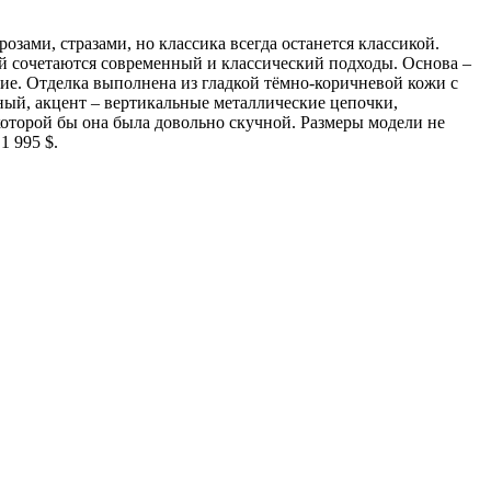
зами, стразами, но классика всегда останется классикой.
ой сочетаются современный и классический подходы. Основа –
ие. Отделка выполнена из гладкой тёмно-коричневой кожи с
ный, акцент – вертикальные металлические цепочки,
которой бы она была довольно скучной.
Размеры модели не
1 995 $.