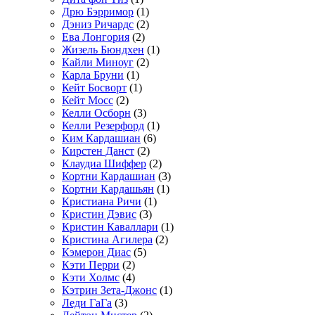
Дрю Бэрримор
(1)
Дэниз Ричардс
(2)
Ева Лонгория
(2)
Жизель Бюндхен
(1)
Кайли Миноуг
(2)
Карла Бруни
(1)
Кейт Босворт
(1)
Кейт Мосс
(2)
Келли Осборн
(3)
Келли Резерфорд
(1)
Ким Кардашиан
(6)
Кирстен Данст
(2)
Клаудиа Шиффер
(2)
Кортни Кардашиан
(3)
Кортни Кардашьян
(1)
Кристиана Ричи
(1)
Кристин Дэвис
(3)
Кристин Каваллари
(1)
Кристина Агилера
(2)
Кэмерон Диас
(5)
Кэти Перри
(2)
Кэти Холмс
(4)
Кэтрин Зета-Джонс
(1)
Леди ГаГа
(3)