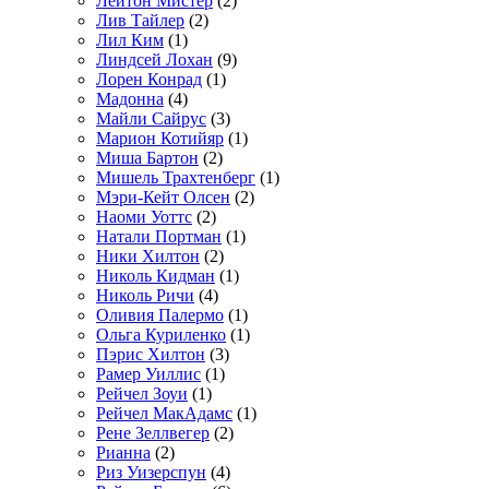
Лейтон Мистер
(2)
Лив Тайлер
(2)
Лил Ким
(1)
Линдсей Лохан
(9)
Лорен Конрад
(1)
Мадонна
(4)
Майли Сайрус
(3)
Марион Котийяр
(1)
Миша Бартон
(2)
Мишель Трахтенберг
(1)
Мэри-Кейт Олсен
(2)
Наоми Уоттс
(2)
Натали Портман
(1)
Ники Хилтон
(2)
Николь Кидман
(1)
Николь Ричи
(4)
Оливия Палермо
(1)
Ольга Куриленко
(1)
Пэрис Хилтон
(3)
Рамер Уиллис
(1)
Рейчел Зоуи
(1)
Рейчел МакАдамс
(1)
Рене Зеллвегер
(2)
Рианна
(2)
Риз Уизерспун
(4)