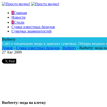
Главная
Новости
Стили
Сумки известных брэндов
Сумочки знаменитостей
Burberry
Сайт о тенденциях моды в дамских сумочках. Обзоры модных 
Домой
-
Сумки известных брэндов
-
Burberry
-
Burberry: мода н
27
Авг 2009
Burberry: мода на клетку