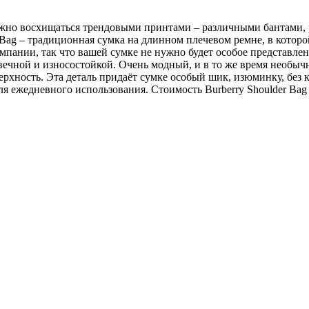
жно восхищаться трендовыми принтами – различными бантами, ро
 Bag – традиционная сумка на длинном плечевом ремне, в котор
пании, так что вашей сумке не нужно будет особое представлен
вечной и износостойкой. Очень модный, и в то же время необыч
рхность. Эта деталь придаёт сумке особый шик, изюминку, без 
для ежедневного использования. Стоимость Burberry Shoulder Bag 