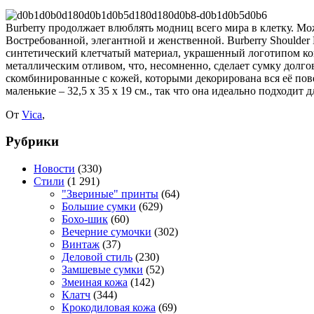
Burberry продолжает влюблять модниц всего мира в клетку. Мо
Востребованной, элегантной и женственной. Burberry Shoulder
синтетический клетчатый материал, украшенный логотипом ком
металлическим отливом, что, несомненно, сделает сумку долго
скомбинированные с кожей, которыми декорирована вся её пове
маленькие – 32,5 х 35 х 19 см., так что она идеально подходит 
От
Vica
,
Рубрики
Новости
(330)
Стили
(1 291)
"Звериные" принты
(64)
Большие сумки
(629)
Бохо-шик
(60)
Вечерние сумочки
(302)
Винтаж
(37)
Деловой стиль
(230)
Замшевые сумки
(52)
Змеиная кожа
(142)
Клатч
(344)
Крокодиловая кожа
(69)