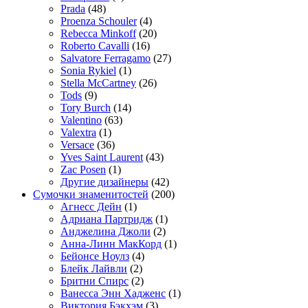
Prada
(48)
Proenza Schouler
(4)
Rebecca Minkoff
(20)
Roberto Cavalli
(16)
Salvatore Ferragamo
(27)
Sonia Rykiel
(1)
Stella McCartney
(26)
Tods
(9)
Tory Burch
(14)
Valentino
(63)
Valextra
(1)
Versace
(36)
Yves Saint Laurent
(43)
Zac Posen
(1)
Другие дизайнеры
(42)
Сумочки знаменитостей
(200)
Агнесс Дейн
(1)
Адриана Партридж
(1)
Анджелина Джоли
(2)
Анна-Линн МакКорд
(1)
Бейонсе Ноулз
(4)
Блейк Лайвли
(2)
Бритни Спирс
(2)
Ванесса Энн Хадженс
(1)
Виктория Бэкхэм
(3)