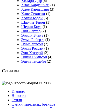
Хилари Даф
(4)
Хлое Кардашиан
(1)
Хлое Кардашьян
(3)
Хлое Севигни
(1)
Холли Бэрри
(5)
Шарлиз Терон
(1)
Шерил Коул
(1)
Эли Лартер
(2)
Эмили Блант
(1)
Эмма Робертс
(1)
Эмма Уотсон
(2)
Эмми Россам
(1)
Энн Хэтэуэй
(2)
Эшли Симпсон
(4)
Эшли Тисдэйл
(2)
Ссылки
Просто модно! © 2008
Главная
Новости
Стили
Сумки известных брэндов