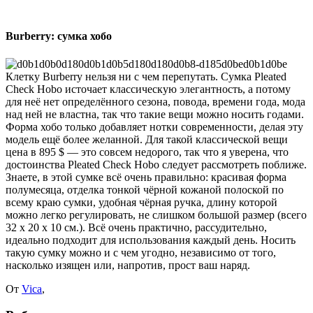
Burberry: сумка хобо
Клетку Burberry нельзя ни с чем перепутать. Сумка Pleated
Check Hobo источает классическую элегантность, а потому
для неё нет определённого сезона, повода, времени года, мода
над ней не властна, так что такие вещи можно носить годами.
Форма хобо только добавляет нотки современности, делая эту
модель ещё более желанной. Для такой классической вещи
цена в 895 $ — это совсем недорого, так что я уверена, что
достоинства Pleated Check Hobo следует рассмотреть поближе.
Знаете, в этой сумке всё очень правильно: красивая форма
полумесяца, отделка тонкой чёрной кожаной полоской по
всему краю сумки, удобная чёрная ручка, длину которой
можно легко регулировать, не слишком большой размер (всего
32 х 20 х 10 см.). Всё очень практично, рассудительно,
идеально подходит для использования каждый день. Носить
такую сумку можно и с чем угодно, независимо от того,
насколько изящен или, напротив, прост ваш наряд.
От
Vica
,