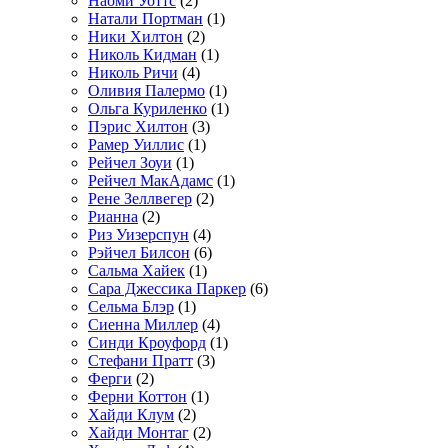
Наоми Уоттс
(2)
Натали Портман
(1)
Ники Хилтон
(2)
Николь Кидман
(1)
Николь Ричи
(4)
Оливия Палермо
(1)
Ольга Куриленко
(1)
Пэрис Хилтон
(3)
Рамер Уиллис
(1)
Рейчел Зоуи
(1)
Рейчел МакАдамс
(1)
Рене Зеллвегер
(2)
Рианна
(2)
Риз Уизерспун
(4)
Рэйчел Билсон
(6)
Сальма Хайек
(1)
Сара Джессика Паркер
(6)
Сельма Блэр
(1)
Сиенна Миллер
(4)
Синди Кроуфорд
(1)
Стефани Пратт
(3)
Ферги
(2)
Ферни Коттон
(1)
Хайди Клум
(2)
Хайди Монтаг
(2)