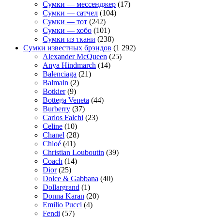
Сумки — мессенджер
(17)
Сумки — сатчел
(104)
Сумки — тот
(242)
Сумки — хобо
(101)
Сумки из ткани
(238)
Сумки известных брэндов
(1 292)
Alexander McQueen
(25)
Anya Hindmarch
(14)
Balenciaga
(21)
Balmain
(2)
Botkier
(9)
Bottega Veneta
(44)
Burberry
(37)
Carlos Falchi
(23)
Celine
(10)
Chanel
(28)
Chloé
(41)
Christian Louboutin
(39)
Coach
(14)
Dior
(25)
Dolce & Gabbana
(40)
Dollargrand
(1)
Donna Karan
(20)
Emilio Pucci
(4)
Fendi
(57)