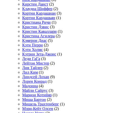
Кирстен Данст
(2)
Клаудиа Шиффер
(2)
Кортни Кардашиан
(3)
Кортни Кардашьян
(1)
Кристиана Ричи
(1)
Кристин Дэвис
(3)
Кристин Каваллари
(1)
Кристина Агилера
(2)
Кэмерон Диас
(5)
Кэти Перри
(2)
Кэти Холмс
(4)
Кэтрин Зета-Джонс
(1)
Леди ГаГа
(3)
Лейтон Мистер
(2)
Лив Тайлер
(2)
Лил Ким
(1)
Линдсей Лохан
(9)
Лорен Конрад
(1)
Мадонна
(4)
Майли Сайрус
(3)
Марион Котийяр
(1)
Миша Бартон
(2)
Мишель Трахтенберг
(1)
Мэри-Кейт Олсен
(2)