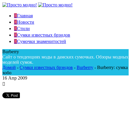
Главная
Новости
Стили
Сумки известных брэндов
Сумочки знаменитостей
Burberry
Сайт о тенденциях моды в дамских сумочках. Обзоры модных
моделей сумок.
Домой
-
Сумки известных брэндов
-
Burberry
-
Burberry: сумка
хобо
16
Апр 2009