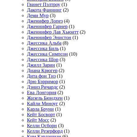
Гвинет Пэлтроу
(1)
Дакота Фаннинг
(2)
Деми Мур
(3)
Дженифер Лопез
(4)
Дженнифер Гарнер
(1)
Дженнифер Лав Хьюитт
(2)
Дженнифер Энистон
(1)
Джессика Альба
(8)
Джессика Биль
(1)
Джессика Симпсон
(10)
Джессика Шор
(3)
Джилл Зарин
(1)
Диана Крюгер
(2)
Дита фон Тиз
(1)
Дрю Бэрримор
(1)
Дэниз Ричардс
(2)
Ева Лонгория
(2)
Жизель Бюндхен
(1)
Кайли Миноуг
(2)
Карла Бруни
(1)
Кейт Босворт
(1)
Кейт Мосс
(2)
Келли Осборн
(3)
Келли Резерфорд
(1)
Ким Кардашиан
(6)