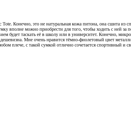
lic Tote. Конечно, это не натуральная кожа питона, она сшита и
мку вполне можно приобрести для того, чтобы ходить с ней за по
ием будет таскать её в школу или в университет. Конечно, микр
 – дешевизна. Мне очень нравится тёмно-фиолетовый цвет металл
любом плече, с такой сумкой отлично сочетается спортивный и с