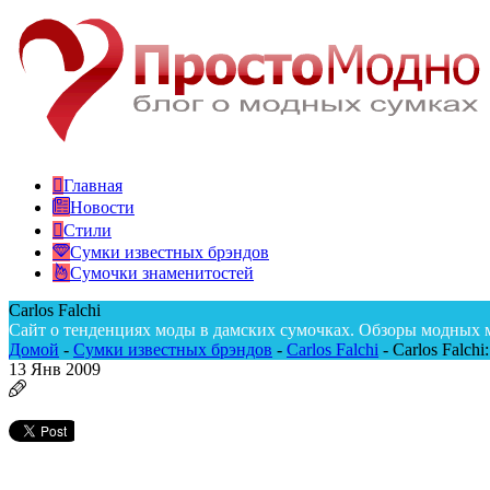
Главная
Новости
Стили
Сумки известных брэндов
Сумочки знаменитостей
Carlos Falchi
Сайт о тенденциях моды в дамских сумочках. Обзоры модных 
Домой
-
Сумки известных брэндов
-
Carlos Falchi
-
Carlos Falchi
13
Янв 2009