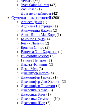
Versace
(36)
Yves Saint Laurent
(43)
Zac Posen
(1)
Другие дизайнеры
(42)
Сумочки знаменитостей
(200)
Агнесс Дейн
(1)
Адриана Партридж
(1)
Анджелина Джоли
(2)
Анна-Линн МакКорд
(1)
Бейонсе Ноулз
(4)
Блейк Лайвли
(2)
Бритни Спирс
(2)
Ванесса Энн Хадженс
(1)
Виктория Бэкхэм
(3)
Гвинет Пэлтроу
(1)
Дакота Фаннинг
(2)
Деми Мур
(3)
Дженифер Лопез
(4)
Дженнифер Гарнер
(1)
Дженнифер Лав Хьюитт
(2)
Дженнифер Энистон
(1)
Джессика Альба
(8)
Джессика Биль
(1)
Джессика Симпсон
(10)
Джессика Шор
(3)