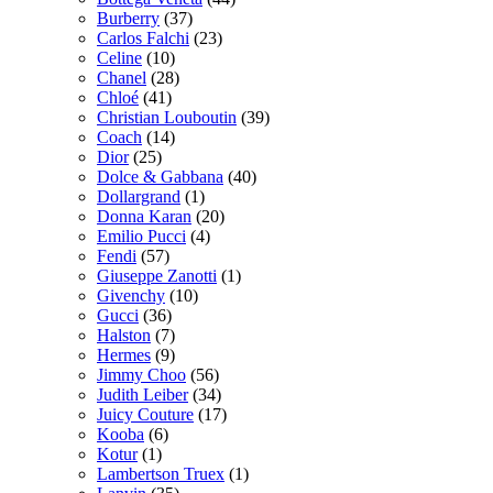
Burberry
(37)
Carlos Falchi
(23)
Celine
(10)
Chanel
(28)
Chloé
(41)
Christian Louboutin
(39)
Coach
(14)
Dior
(25)
Dolce & Gabbana
(40)
Dollargrand
(1)
Donna Karan
(20)
Emilio Pucci
(4)
Fendi
(57)
Giuseppe Zanotti
(1)
Givenchy
(10)
Gucci
(36)
Halston
(7)
Hermes
(9)
Jimmy Choo
(56)
Judith Leiber
(34)
Juicy Couture
(17)
Kooba
(6)
Kotur
(1)
Lambertson Truex
(1)