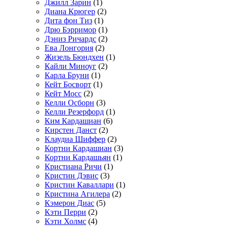
Джилл Зарин
(1)
Диана Крюгер
(2)
Дита фон Тиз
(1)
Дрю Бэрримор
(1)
Дэниз Ричардс
(2)
Ева Лонгория
(2)
Жизель Бюндхен
(1)
Кайли Миноуг
(2)
Карла Бруни
(1)
Кейт Босворт
(1)
Кейт Мосс
(2)
Келли Осборн
(3)
Келли Резерфорд
(1)
Ким Кардашиан
(6)
Кирстен Данст
(2)
Клаудиа Шиффер
(2)
Кортни Кардашиан
(3)
Кортни Кардашьян
(1)
Кристиана Ричи
(1)
Кристин Дэвис
(3)
Кристин Каваллари
(1)
Кристина Агилера
(2)
Кэмерон Диас
(5)
Кэти Перри
(2)
Кэти Холмс
(4)