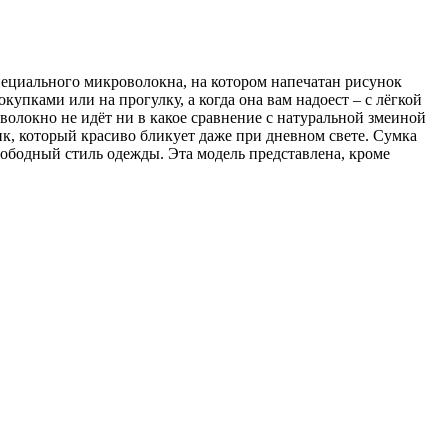
з специального микроволокна, на котором напечатан рисунок
купками или на прогулку, а когда она вам надоест – с лёгкой
оволокно не идёт ни в какое сравнение с натуральной змеиной
ик, который красиво бликует даже при дневном свете. Сумка
вободный стиль одежды. Эта модель представлена, кроме