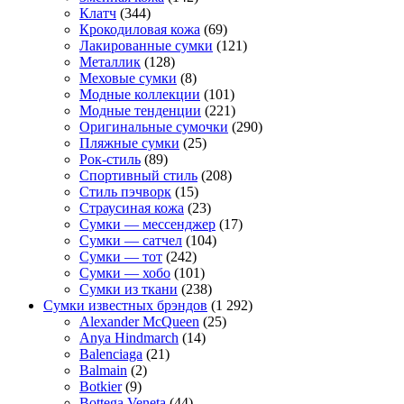
Клатч
(344)
Крокодиловая кожа
(69)
Лакированные сумки
(121)
Металлик
(128)
Меховые сумки
(8)
Модные коллекции
(101)
Модные тенденции
(221)
Оригинальные сумочки
(290)
Пляжные сумки
(25)
Рок-стиль
(89)
Спортивный стиль
(208)
Стиль пэчворк
(15)
Страусиная кожа
(23)
Сумки — мессенджер
(17)
Сумки — сатчел
(104)
Сумки — тот
(242)
Сумки — хобо
(101)
Сумки из ткани
(238)
Сумки известных брэндов
(1 292)
Alexander McQueen
(25)
Anya Hindmarch
(14)
Balenciaga
(21)
Balmain
(2)
Botkier
(9)
Bottega Veneta
(44)