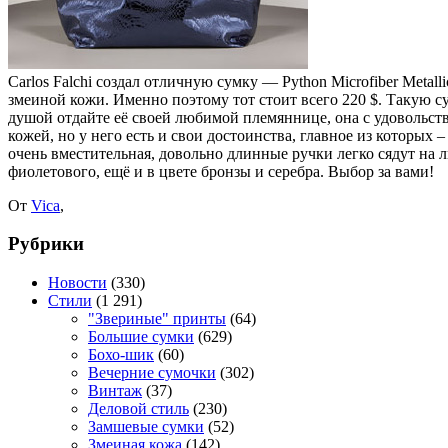
Carlos Falchi создал отличную сумку — Python Microfiber Metal
змеиной кожи. Именно поэтому тот стоит всего 220 $. Такую су
душой отдайте её своей любимой племяннице, она с удовольств
кожей, но у него есть и свои достоинства, главное из которых
очень вместительная, довольно длинные ручки легко сядут на 
фиолетового, ещё и в цвете бронзы и серебра. Выбор за вами!
От
Vica
,
Рубрики
Новости
(330)
Стили
(1 291)
"Звериные" принты
(64)
Большие сумки
(629)
Бохо-шик
(60)
Вечерние сумочки
(302)
Винтаж
(37)
Деловой стиль
(230)
Замшевые сумки
(52)
Змеиная кожа
(142)