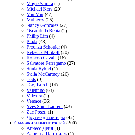
Mayle Samira
(1)
Michael Kors
(29)
Miu Miu
(47)
Mulberry
(25)
Nancy Gonzalez
(27)
Oscar de la Renta
(1)
Phillip Lim
(4)
Prada
(48)
Proenza Schouler
(4)
Rebecca Minkoff
(20)
Roberto Cavalli
(16)
Salvatore Ferragamo
(27)
Sonia Rykiel
(1)
Stella McCartney
(26)
Tods
(9)
Tory Burch
(14)
Valentino
(63)
Valextra
(1)
Versace
(36)
Yves Saint Laurent
(43)
Zac Posen
(1)
Другие дизайнеры
(42)
Сумочки знаменитостей
(200)
Агнесс Дейн
(1)
Адриана Партридж
(1)