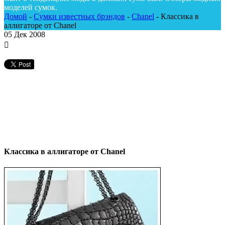
моделей сумок.
Домой
-
Сумки известных брэндов
-
Chanel
-
Классика в
аллигаторе от Chanel
05
Дек 2008
Классика в аллигаторе от Chanel