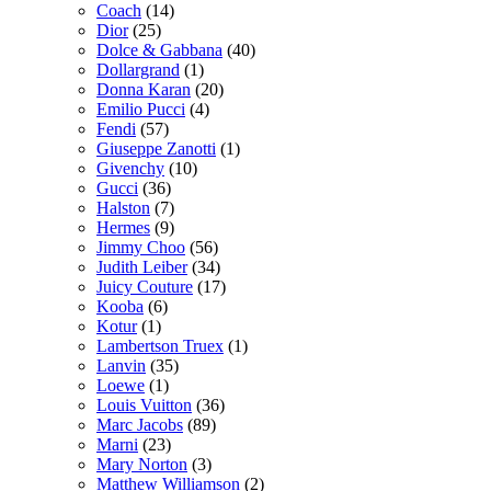
Coach
(14)
Dior
(25)
Dolce & Gabbana
(40)
Dollargrand
(1)
Donna Karan
(20)
Emilio Pucci
(4)
Fendi
(57)
Giuseppe Zanotti
(1)
Givenchy
(10)
Gucci
(36)
Halston
(7)
Hermes
(9)
Jimmy Choo
(56)
Judith Leiber
(34)
Juicy Couture
(17)
Kooba
(6)
Kotur
(1)
Lambertson Truex
(1)
Lanvin
(35)
Loewe
(1)
Louis Vuitton
(36)
Marc Jacobs
(89)
Marni
(23)
Mary Norton
(3)
Matthew Williamson
(2)