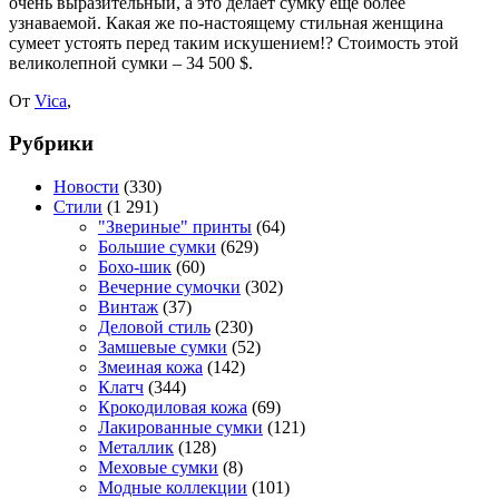
очень выразительный, а это делает сумку ещё более
узнаваемой. Какая же по-настоящему стильная женщина
сумеет устоять перед таким искушением!? Стоимость этой
великолепной сумки – 34 500 $.
От
Vica
,
Рубрики
Новости
(330)
Стили
(1 291)
"Звериные" принты
(64)
Большие сумки
(629)
Бохо-шик
(60)
Вечерние сумочки
(302)
Винтаж
(37)
Деловой стиль
(230)
Замшевые сумки
(52)
Змеиная кожа
(142)
Клатч
(344)
Крокодиловая кожа
(69)
Лакированные сумки
(121)
Металлик
(128)
Меховые сумки
(8)
Модные коллекции
(101)