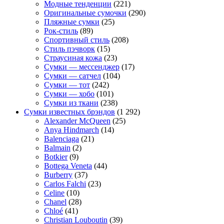
Модные тенденции
(221)
Оригинальные сумочки
(290)
Пляжные сумки
(25)
Рок-стиль
(89)
Спортивный стиль
(208)
Стиль пэчворк
(15)
Страусиная кожа
(23)
Сумки — мессенджер
(17)
Сумки — сатчел
(104)
Сумки — тот
(242)
Сумки — хобо
(101)
Сумки из ткани
(238)
Сумки известных брэндов
(1 292)
Alexander McQueen
(25)
Anya Hindmarch
(14)
Balenciaga
(21)
Balmain
(2)
Botkier
(9)
Bottega Veneta
(44)
Burberry
(37)
Carlos Falchi
(23)
Celine
(10)
Chanel
(28)
Chloé
(41)
Christian Louboutin
(39)