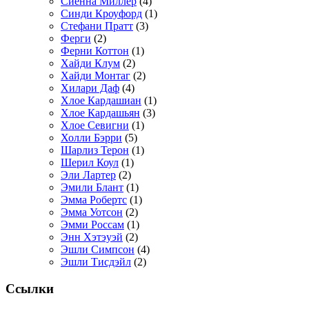
Сиенна Миллер
(4)
Синди Кроуфорд
(1)
Стефани Пратт
(3)
Ферги
(2)
Ферни Коттон
(1)
Хайди Клум
(2)
Хайди Монтаг
(2)
Хилари Даф
(4)
Хлое Кардашиан
(1)
Хлое Кардашьян
(3)
Хлое Севигни
(1)
Холли Бэрри
(5)
Шарлиз Терон
(1)
Шерил Коул
(1)
Эли Лартер
(2)
Эмили Блант
(1)
Эмма Робертс
(1)
Эмма Уотсон
(2)
Эмми Россам
(1)
Энн Хэтэуэй
(2)
Эшли Симпсон
(4)
Эшли Тисдэйл
(2)
Ссылки