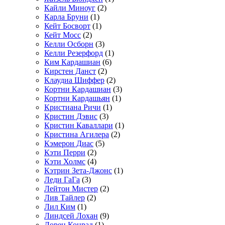
Кайли Миноуг
(2)
Карла Бруни
(1)
Кейт Босворт
(1)
Кейт Мосс
(2)
Келли Осборн
(3)
Келли Резерфорд
(1)
Ким Кардашиан
(6)
Кирстен Данст
(2)
Клаудиа Шиффер
(2)
Кортни Кардашиан
(3)
Кортни Кардашьян
(1)
Кристиана Ричи
(1)
Кристин Дэвис
(3)
Кристин Каваллари
(1)
Кристина Агилера
(2)
Кэмерон Диас
(5)
Кэти Перри
(2)
Кэти Холмс
(4)
Кэтрин Зета-Джонс
(1)
Леди ГаГа
(3)
Лейтон Мистер
(2)
Лив Тайлер
(2)
Лил Ким
(1)
Линдсей Лохан
(9)
Лорен Конрад
(1)