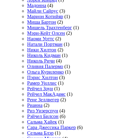
Мадонна
(4)
Майли Сайрус
(3)
Марион Котийяр
(1)
Миша Бартон
(2)
Мишель Трахтенберг
(1)
Мэри-Кейт Олсен
(2)
Наоми Уоттс
(2)
Натали Портман
(1)
Ники Хилтон
(2)
Николь Кидман
(1)
Николь Ричи
(4)
Оливия Палермо
(1)
Ольга Куриленко
(1)
Пэрис Хилтон
(3)
Рамер Уиллис
(1)
Рейчел Зоуи
(1)
Рейчел МакАдамс
(1)
Рене Зеллвегер
(2)
Рианна
(2)
Риз Уизерспун
(4)
Рэйчел Билсон
(6)
Сальма Хайек
(1)
Сара Джессика Паркер
(6)
Сельма Блэр
(1)