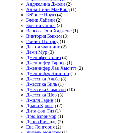
Анджелина Джоли
(2)
Анна-Линн МакКорд
(1)
Бейонсе Ноулз
(4)
Блейк Лайвли
(2)
Бритни Спирс
(2)
Ванесса Энн Хадженс
(1)
Виктория Бэкхэм
(3)
Гвинет Пэлтроу
(1)
Дакота Фаннинг
(2)
Деми Мур
(3)
Дженифер Лопез
(4)
Дженнифер Гарнер
(1)
Дженнифер Лав Хьюитт
(2)
Дженнифер Энистон
(1)
Джессика Альба
(8)
Джессика Биль
(1)
Джессика Симпсон
(10)
Джессика Шор
(3)
Джилл Зарин
(1)
Диана Крюгер
(2)
Дита фон Тиз
(1)
Дрю Бэрримор
(1)
Дэниз Ричардс
(2)
Ева Лонгория
(2)
Жизель Бюндхен
(1)