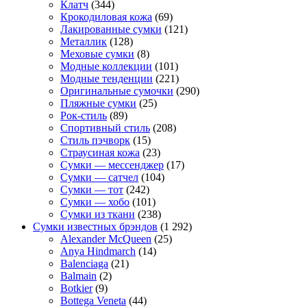
Клатч
(344)
Крокодиловая кожа
(69)
Лакированные сумки
(121)
Металлик
(128)
Меховые сумки
(8)
Модные коллекции
(101)
Модные тенденции
(221)
Оригинальные сумочки
(290)
Пляжные сумки
(25)
Рок-стиль
(89)
Спортивный стиль
(208)
Стиль пэчворк
(15)
Страусиная кожа
(23)
Сумки — мессенджер
(17)
Сумки — сатчел
(104)
Сумки — тот
(242)
Сумки — хобо
(101)
Сумки из ткани
(238)
Сумки известных брэндов
(1 292)
Alexander McQueen
(25)
Anya Hindmarch
(14)
Balenciaga
(21)
Balmain
(2)
Botkier
(9)
Bottega Veneta
(44)