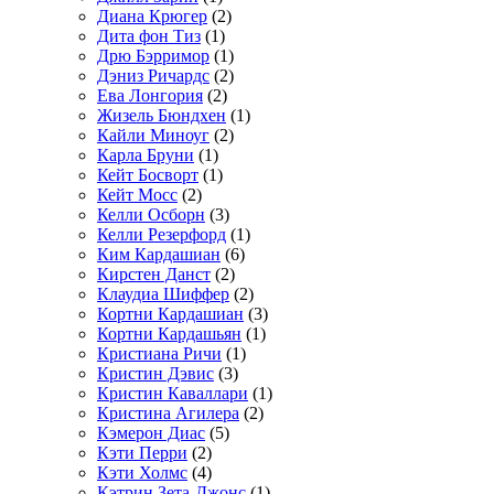
Диана Крюгер
(2)
Дита фон Тиз
(1)
Дрю Бэрримор
(1)
Дэниз Ричардс
(2)
Ева Лонгория
(2)
Жизель Бюндхен
(1)
Кайли Миноуг
(2)
Карла Бруни
(1)
Кейт Босворт
(1)
Кейт Мосс
(2)
Келли Осборн
(3)
Келли Резерфорд
(1)
Ким Кардашиан
(6)
Кирстен Данст
(2)
Клаудиа Шиффер
(2)
Кортни Кардашиан
(3)
Кортни Кардашьян
(1)
Кристиана Ричи
(1)
Кристин Дэвис
(3)
Кристин Каваллари
(1)
Кристина Агилера
(2)
Кэмерон Диас
(5)
Кэти Перри
(2)
Кэти Холмс
(4)
Кэтрин Зета-Джонс
(1)