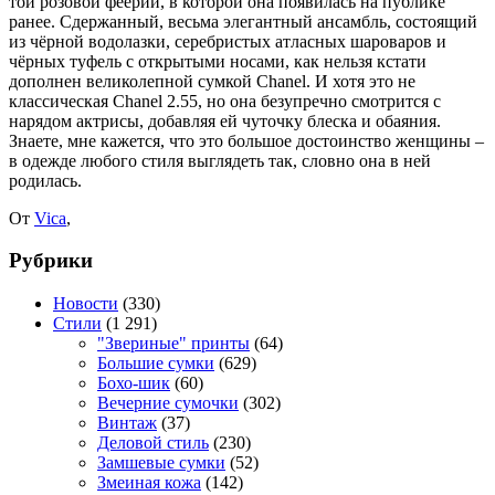
той розовой феерии, в которой она появилась на публике
ранее. Сдержанный, весьма элегантный ансамбль, состоящий
из чёрной водолазки, серебристых атласных шароваров и
чёрных туфель с открытыми носами, как нельзя кстати
дополнен великолепной сумкой Chanel. И хотя это не
классическая Chanel 2.55, но она безупречно смотрится с
нарядом актрисы, добавляя ей чуточку блеска и обаяния.
Знаете, мне кажется, что это большое достоинство женщины –
в одежде любого стиля выглядеть так, словно она в ней
родилась.
От
Vica
,
Рубрики
Новости
(330)
Стили
(1 291)
"Звериные" принты
(64)
Большие сумки
(629)
Бохо-шик
(60)
Вечерние сумочки
(302)
Винтаж
(37)
Деловой стиль
(230)
Замшевые сумки
(52)
Змеиная кожа
(142)