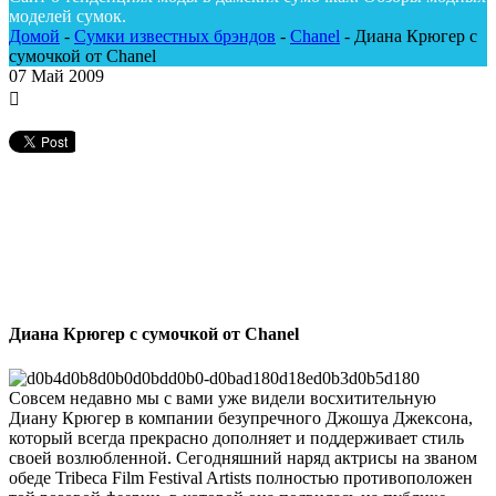
моделей сумок.
Домой
-
Сумки известных брэндов
-
Chanel
-
Диана Крюгер с
сумочкой от Chanel
07
Май 2009
Диана Крюгер с сумочкой от Chanel
Совсем недавно мы с вами уже видели восхитительную
Диану Крюгер в компании безупречного Джошуа Джексона,
который всегда прекрасно дополняет и поддерживает стиль
своей возлюбленной. Сегодняшний наряд актрисы на званом
обеде Tribeca Film Festival Artists полностью противоположен