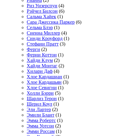
Рианна
(2)
Риз Уизерспун
(4)
Рэйчел Билсон
(6)
Сальма Хайек
(1)
Сара Джессика Паркер
(6)
Сельма Блэр
(1)
Сиенна Миллер
(4)
Синди Кроуфорд
(1)
Стефани Пратт
(3)
Ферги
(2)
Ферни Коттон
(1)
Хайди Клум
(2)
Хайди Монтаг
(2)
Хилари Даф
(4)
Хлое Кардашиан
(1)
Хлое Кардашьян
(3)
Хлое Севигни
(1)
Холли Бэрри
(5)
Шарлиз Терон
(1)
Шерил Коул
(1)
Эли Лартер
(2)
Эмили Блант
(1)
Эмма Робертс
(1)
Эмма Уотсон
(2)
Эмми Россам
(1)