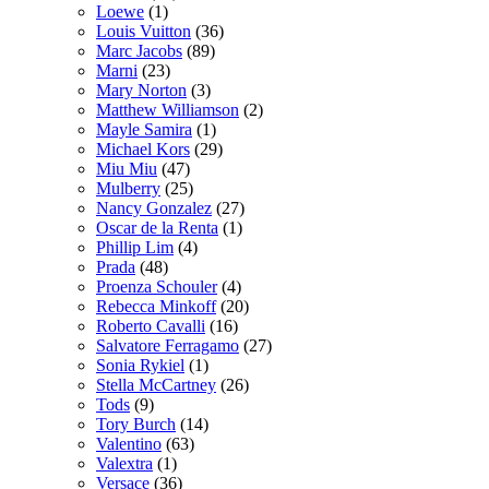
Loewe
(1)
Louis Vuitton
(36)
Marc Jacobs
(89)
Marni
(23)
Mary Norton
(3)
Matthew Williamson
(2)
Mayle Samira
(1)
Michael Kors
(29)
Miu Miu
(47)
Mulberry
(25)
Nancy Gonzalez
(27)
Oscar de la Renta
(1)
Phillip Lim
(4)
Prada
(48)
Proenza Schouler
(4)
Rebecca Minkoff
(20)
Roberto Cavalli
(16)
Salvatore Ferragamo
(27)
Sonia Rykiel
(1)
Stella McCartney
(26)
Tods
(9)
Tory Burch
(14)
Valentino
(63)
Valextra
(1)
Versace
(36)