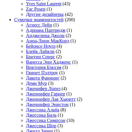
Yves Saint Laurent
(43)
Zac Posen
(1)
Другие дизайнеры
(42)
Сумочки знаменитостей
(200)
Агнесс Дейн
(1)
Адриана Партридж
(1)
Анджелина Джоли
(2)
Анна-Линн МакКорд
(1)
Бейонсе Ноулз
(4)
Блейк Лайвли
(2)
Бритни Спирс
(2)
Ванесса Энн Хадженс
(1)
Виктория Бэкхэм
(3)
Гвинет Пэлтроу
(1)
Дакота Фаннинг
(2)
Деми Мур
(3)
Дженифер Лопез
(4)
Дженнифер Гарнер
(1)
Дженнифер Лав Хьюитт
(2)
Дженнифер Энистон
(1)
Джессика Альба
(8)
Джессика Биль
(1)
Джессика Симпсон
(10)
Джессика Шор
(3)
Джилл Зарин
(1)