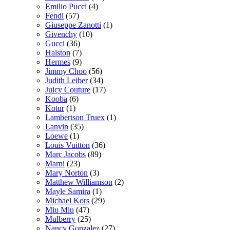
Emilio Pucci
(4)
Fendi
(57)
Giuseppe Zanotti
(1)
Givenchy
(10)
Gucci
(36)
Halston
(7)
Hermes
(9)
Jimmy Choo
(56)
Judith Leiber
(34)
Juicy Couture
(17)
Kooba
(6)
Kotur
(1)
Lambertson Truex
(1)
Lanvin
(35)
Loewe
(1)
Louis Vuitton
(36)
Marc Jacobs
(89)
Marni
(23)
Mary Norton
(3)
Matthew Williamson
(2)
Mayle Samira
(1)
Michael Kors
(29)
Miu Miu
(47)
Mulberry
(25)
Nancy Gonzalez
(27)