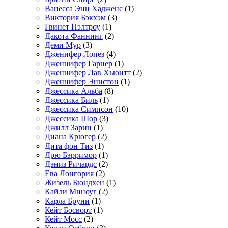
Ванесса Энн Хадженс
(1)
Виктория Бэкхэм
(3)
Гвинет Пэлтроу
(1)
Дакота Фаннинг
(2)
Деми Мур
(3)
Дженифер Лопез
(4)
Дженнифер Гарнер
(1)
Дженнифер Лав Хьюитт
(2)
Дженнифер Энистон
(1)
Джессика Альба
(8)
Джессика Биль
(1)
Джессика Симпсон
(10)
Джессика Шор
(3)
Джилл Зарин
(1)
Диана Крюгер
(2)
Дита фон Тиз
(1)
Дрю Бэрримор
(1)
Дэниз Ричардс
(2)
Ева Лонгория
(2)
Жизель Бюндхен
(1)
Кайли Миноуг
(2)
Карла Бруни
(1)
Кейт Босворт
(1)
Кейт Мосс
(2)