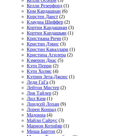
Келли Осборн
(3)
Келли Резерфорд
(1)
Ким Кардашиан
(6)
Кирстен Данст
(2)
Клаудиа Шиффер
(2)
Кортни Кардашиан
(3)
Кортни Кардашьян
(1)
Кристиана Ричи
(1)
Кристин Дэвис
(3)
Кристин Каваллари
(1)
Кристина Агилера
(2)
Кэмерон Диас
(5)
Кэти Перри
(2)
Кэти Холмс
(4)
Кэтрин Зета-Джонс
(1)
Леди ГаГа
(3)
Лейтон Мистер
(2)
Лив Тайлер
(2)
Лил Ким
(1)
Линдсей Лохан
(9)
Лорен Конрад
(1)
Мадонна
(4)
Майли Сайрус
(3)
Марион Котийяр
(1)
Миша Бартон
(2)