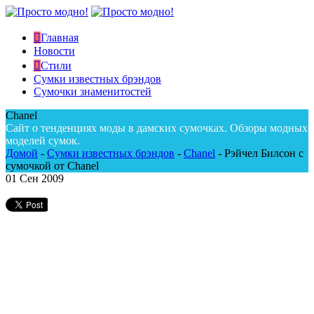
Главная
Новости
Стили
Сумки известных брэндов
Сумочки знаменитостей
Chanel
Сайт о тенденциях моды в дамских сумочках. Обзоры модных
моделей сумок.
Домой
-
Сумки известных брэндов
-
Chanel
-
Рэйчел Билсон с
сумочкой от Chanel
01
Сен 2009