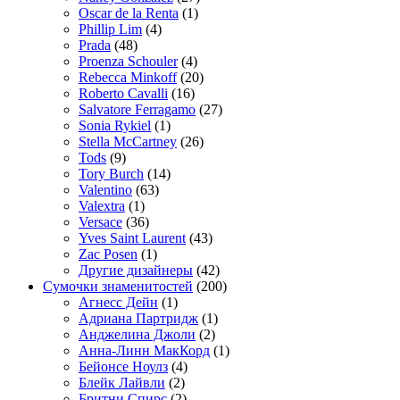
Oscar de la Renta
(1)
Phillip Lim
(4)
Prada
(48)
Proenza Schouler
(4)
Rebecca Minkoff
(20)
Roberto Cavalli
(16)
Salvatore Ferragamo
(27)
Sonia Rykiel
(1)
Stella McCartney
(26)
Tods
(9)
Tory Burch
(14)
Valentino
(63)
Valextra
(1)
Versace
(36)
Yves Saint Laurent
(43)
Zac Posen
(1)
Другие дизайнеры
(42)
Сумочки знаменитостей
(200)
Агнесс Дейн
(1)
Адриана Партридж
(1)
Анджелина Джоли
(2)
Анна-Линн МакКорд
(1)
Бейонсе Ноулз
(4)
Блейк Лайвли
(2)
Бритни Спирс
(2)