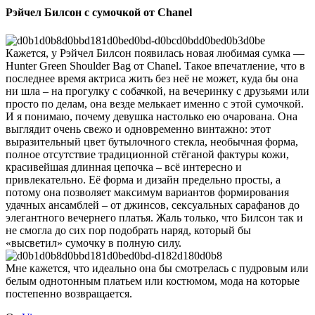
Рэйчел Билсон с сумочкой от Chanel
Кажется, у Рэйчел Билсон появилась новая любимая сумка —
Hunter Green Shoulder Bag от Chanel. Такое впечатление, что в
последнее время актриса жить без неё не может, куда бы она
ни шла – на прогулку с собачкой, на вечеринку с друзьями или
просто по делам, она везде мелькает именно с этой сумочкой.
И я понимаю, почему девушка настолько ею очарована. Она
выглядит очень свежо и одновременно винтажно: этот
выразительный цвет бутылочного стекла, необычная форма,
полное отсутствие традиционной стёганой фактуры кожи,
красивейшая длинная цепочка – всё интересно и
привлекательно. Её форма и дизайн предельно просты, а
потому она позволяет максимум вариантов формирования
удачных ансамблей – от джинсов, сексуальных сарафанов до
элегантного вечернего платья. Жаль только, что Билсон так и
не смогла до сих пор подобрать наряд, который бы
«высветил» сумочку в полную силу.
Мне кажется, что идеально она бы смотрелась с пудровым или
белым однотонным платьем или костюмом, мода на которые
постепенно возвращается.