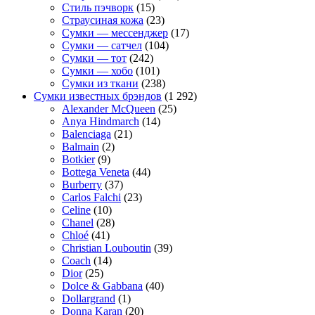
Стиль пэчворк
(15)
Страусиная кожа
(23)
Сумки — мессенджер
(17)
Сумки — сатчел
(104)
Сумки — тот
(242)
Сумки — хобо
(101)
Сумки из ткани
(238)
Сумки известных брэндов
(1 292)
Alexander McQueen
(25)
Anya Hindmarch
(14)
Balenciaga
(21)
Balmain
(2)
Botkier
(9)
Bottega Veneta
(44)
Burberry
(37)
Carlos Falchi
(23)
Celine
(10)
Chanel
(28)
Chloé
(41)
Christian Louboutin
(39)
Coach
(14)
Dior
(25)
Dolce & Gabbana
(40)
Dollargrand
(1)
Donna Karan
(20)