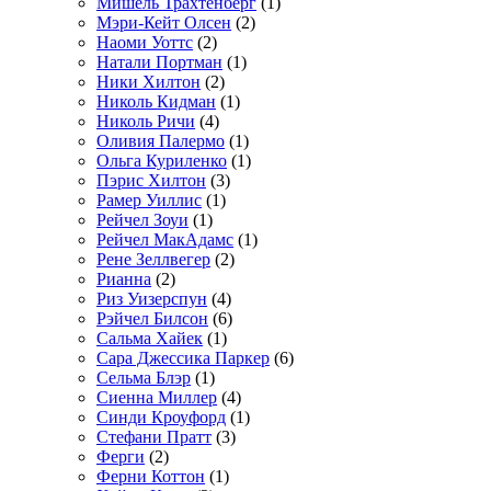
Мишель Трахтенберг
(1)
Мэри-Кейт Олсен
(2)
Наоми Уоттс
(2)
Натали Портман
(1)
Ники Хилтон
(2)
Николь Кидман
(1)
Николь Ричи
(4)
Оливия Палермо
(1)
Ольга Куриленко
(1)
Пэрис Хилтон
(3)
Рамер Уиллис
(1)
Рейчел Зоуи
(1)
Рейчел МакАдамс
(1)
Рене Зеллвегер
(2)
Рианна
(2)
Риз Уизерспун
(4)
Рэйчел Билсон
(6)
Сальма Хайек
(1)
Сара Джессика Паркер
(6)
Сельма Блэр
(1)
Сиенна Миллер
(4)
Синди Кроуфорд
(1)
Стефани Пратт
(3)
Ферги
(2)
Ферни Коттон
(1)