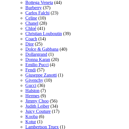
Bottega Veneta
(44)
Burberry
(37)
Carlos Falchi
(23)
Celine
(10)
Chanel
(28)
Chloé
(41)
Christian Louboutin
(39)
Coach
(14)
Dior
(25)
Dolce & Gabbana
(40)
Dollargrand
(1)
Donna Karan
(20)
Emilio Pucci
(4)
Fendi
(57)
Giuseppe Zanotti
(1)
Givenchy
(10)
Gucci
(36)
Halston
(7)
Hermes
(9)
Jimmy Choo
(56)
Judith Leiber
(34)
Juicy Couture
(17)
Kooba
(6)
Kotur
(1)
Lambertson Truex
(1)