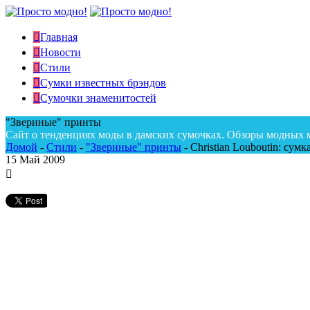
Главная
Новости
Стили
Сумки известных брэндов
Сумочки знаменитостей
"Звериные" принты
Сайт о тенденциях моды в дамских сумочках. Обзоры модных 
Домой
-
Стили
-
"Звериные" принты
-
Christian Louboutin: су
15
Май 2009