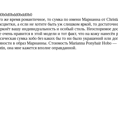
 то же время романтичное, то сумка по имени Марианна от Christ
цветки, а если не хотите быть уж слишком яркой, то достаточно 
ркнёт вашу индивидуальность и особый стиль. Неоспоримое дост
е очень нравится в этой модели и тот факт, что на кожу нанесён
ссическая сумка хобо без каких бы то ни было украшений или д
мности в образ Марианны. Стоимость Marianna Ponyhair Hobo — 1
utin, она мне кажется вполне оправданной.