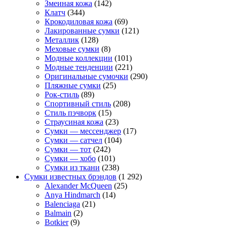
Змеиная кожа
(142)
Клатч
(344)
Крокодиловая кожа
(69)
Лакированные сумки
(121)
Металлик
(128)
Меховые сумки
(8)
Модные коллекции
(101)
Модные тенденции
(221)
Оригинальные сумочки
(290)
Пляжные сумки
(25)
Рок-стиль
(89)
Спортивный стиль
(208)
Стиль пэчворк
(15)
Страусиная кожа
(23)
Сумки — мессенджер
(17)
Сумки — сатчел
(104)
Сумки — тот
(242)
Сумки — хобо
(101)
Сумки из ткани
(238)
Сумки известных брэндов
(1 292)
Alexander McQueen
(25)
Anya Hindmarch
(14)
Balenciaga
(21)
Balmain
(2)
Botkier
(9)