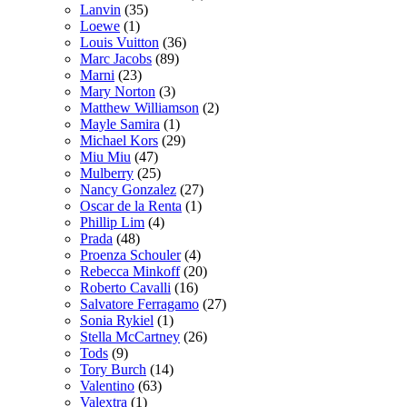
Lanvin
(35)
Loewe
(1)
Louis Vuitton
(36)
Marc Jacobs
(89)
Marni
(23)
Mary Norton
(3)
Matthew Williamson
(2)
Mayle Samira
(1)
Michael Kors
(29)
Miu Miu
(47)
Mulberry
(25)
Nancy Gonzalez
(27)
Oscar de la Renta
(1)
Phillip Lim
(4)
Prada
(48)
Proenza Schouler
(4)
Rebecca Minkoff
(20)
Roberto Cavalli
(16)
Salvatore Ferragamo
(27)
Sonia Rykiel
(1)
Stella McCartney
(26)
Tods
(9)
Tory Burch
(14)
Valentino
(63)
Valextra
(1)