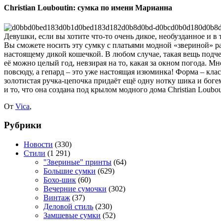
Christian Louboutin: сумка по имени Марианна
Девушки, если вы хотите что-то очень дикое, необузданное и в
Вы сможете носить эту сумку с платьями модной «звериной» рас
настоящему дикой кошечкой. В любом случае, такая вещь подче
её можно целый год, невзирая на то, какая за окном погода. Мн
повсюду, а гепард – это уже настоящая изюминка! Форма – кла
золотистая ручка-цепочка придаёт ещё одну нотку шика и боге
и то, что она создана под крылом модного дома Christian Loubo
От
Vica
,
Рубрики
Новости
(330)
Стили
(1 291)
"Звериные" принты
(64)
Большие сумки
(629)
Бохо-шик
(60)
Вечерние сумочки
(302)
Винтаж
(37)
Деловой стиль
(230)
Замшевые сумки
(52)