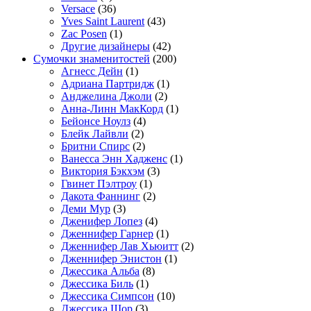
Versace
(36)
Yves Saint Laurent
(43)
Zac Posen
(1)
Другие дизайнеры
(42)
Сумочки знаменитостей
(200)
Агнесс Дейн
(1)
Адриана Партридж
(1)
Анджелина Джоли
(2)
Анна-Линн МакКорд
(1)
Бейонсе Ноулз
(4)
Блейк Лайвли
(2)
Бритни Спирс
(2)
Ванесса Энн Хадженс
(1)
Виктория Бэкхэм
(3)
Гвинет Пэлтроу
(1)
Дакота Фаннинг
(2)
Деми Мур
(3)
Дженифер Лопез
(4)
Дженнифер Гарнер
(1)
Дженнифер Лав Хьюитт
(2)
Дженнифер Энистон
(1)
Джессика Альба
(8)
Джессика Биль
(1)
Джессика Симпсон
(10)
Джессика Шор
(3)