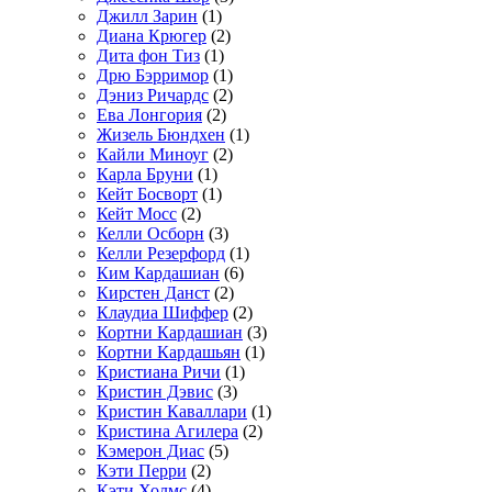
Джилл Зарин
(1)
Диана Крюгер
(2)
Дита фон Тиз
(1)
Дрю Бэрримор
(1)
Дэниз Ричардс
(2)
Ева Лонгория
(2)
Жизель Бюндхен
(1)
Кайли Миноуг
(2)
Карла Бруни
(1)
Кейт Босворт
(1)
Кейт Мосс
(2)
Келли Осборн
(3)
Келли Резерфорд
(1)
Ким Кардашиан
(6)
Кирстен Данст
(2)
Клаудиа Шиффер
(2)
Кортни Кардашиан
(3)
Кортни Кардашьян
(1)
Кристиана Ричи
(1)
Кристин Дэвис
(3)
Кристин Каваллари
(1)
Кристина Агилера
(2)
Кэмерон Диас
(5)
Кэти Перри
(2)
Кэти Холмс
(4)