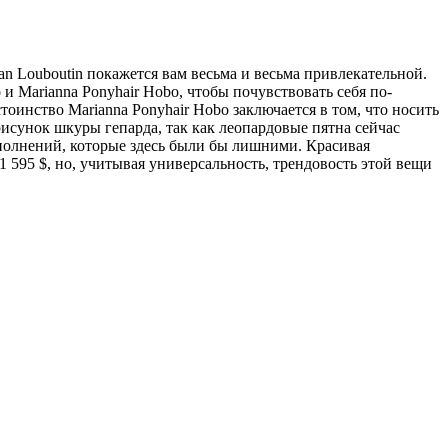
ian Louboutin покажется вам весьма и весьма привлекательной.
и Marianna Ponyhair Hobo, чтобы почувствовать себя по-
оинство Marianna Ponyhair Hobo заключается в том, что носить
 рисунок шкуры гепарда, так как леопардовые пятна сейчас
ополнений, которые здесь были бы лишними. Красивая
 595 $, но, учитывая универсальность, трендовость этой вещи