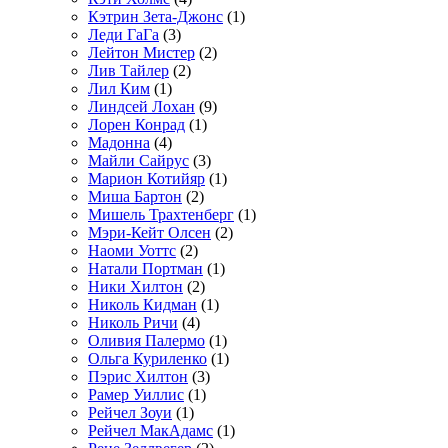
Кэтрин Зета-Джонс
(1)
Леди ГаГа
(3)
Лейтон Мистер
(2)
Лив Тайлер
(2)
Лил Ким
(1)
Линдсей Лохан
(9)
Лорен Конрад
(1)
Мадонна
(4)
Майли Сайрус
(3)
Марион Котийяр
(1)
Миша Бартон
(2)
Мишель Трахтенберг
(1)
Мэри-Кейт Олсен
(2)
Наоми Уоттс
(2)
Натали Портман
(1)
Ники Хилтон
(2)
Николь Кидман
(1)
Николь Ричи
(4)
Оливия Палермо
(1)
Ольга Куриленко
(1)
Пэрис Хилтон
(3)
Рамер Уиллис
(1)
Рейчел Зоуи
(1)
Рейчел МакАдамс
(1)