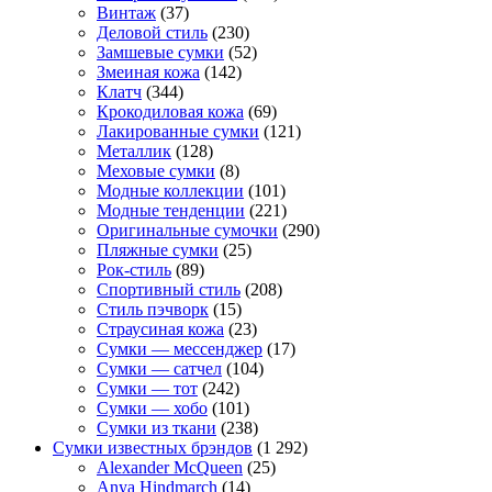
Винтаж
(37)
Деловой стиль
(230)
Замшевые сумки
(52)
Змеиная кожа
(142)
Клатч
(344)
Крокодиловая кожа
(69)
Лакированные сумки
(121)
Металлик
(128)
Меховые сумки
(8)
Модные коллекции
(101)
Модные тенденции
(221)
Оригинальные сумочки
(290)
Пляжные сумки
(25)
Рок-стиль
(89)
Спортивный стиль
(208)
Стиль пэчворк
(15)
Страусиная кожа
(23)
Сумки — мессенджер
(17)
Сумки — сатчел
(104)
Сумки — тот
(242)
Сумки — хобо
(101)
Сумки из ткани
(238)
Сумки известных брэндов
(1 292)
Alexander McQueen
(25)
Anya Hindmarch
(14)