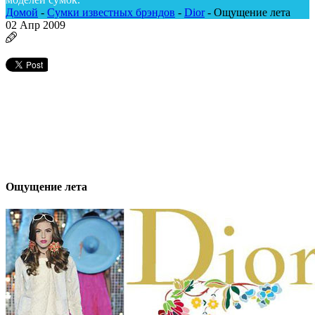
Домой
-
Сумки известных брэндов
-
Dior
-
Ощущение лета
02
Апр 2009
Ощущение лета