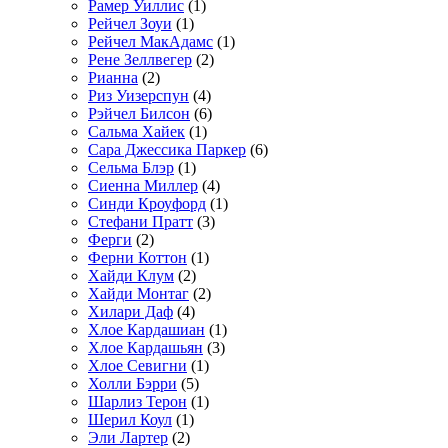
Рамер Уиллис
(1)
Рейчел Зоуи
(1)
Рейчел МакАдамс
(1)
Рене Зеллвегер
(2)
Рианна
(2)
Риз Уизерспун
(4)
Рэйчел Билсон
(6)
Сальма Хайек
(1)
Сара Джессика Паркер
(6)
Сельма Блэр
(1)
Сиенна Миллер
(4)
Синди Кроуфорд
(1)
Стефани Пратт
(3)
Ферги
(2)
Ферни Коттон
(1)
Хайди Клум
(2)
Хайди Монтаг
(2)
Хилари Даф
(4)
Хлое Кардашиан
(1)
Хлое Кардашьян
(3)
Хлое Севигни
(1)
Холли Бэрри
(5)
Шарлиз Терон
(1)
Шерил Коул
(1)
Эли Лартер
(2)