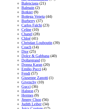
Balenciaga
(21)
Balmain
(2)
Botkier
(9)
Bottega Veneta
(44)
Burberry
(37)
Carlos Falchi
(23)
Celine
(10)
Chanel
(28)
Chloé
(41)
Christian Louboutin
(39)
Coach
(14)
Dior
(25)
Dolce & Gabbana
(40)
Dollargrand
(1)
Donna Karan
(20)
Emilio Pucci
(4)
Fendi
(57)
Giuseppe Zanotti
(1)
Givenchy
(10)
Gucci
(36)
Halston
(7)
Hermes
(9)
Jimmy Choo
(56)
Judith Leiber
(34)
Juicy Couture
(17)