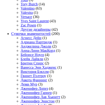
Tory Burch
(14)
Valentino
(63)
Valextra
(1)
Versace
(36)
Yves Saint Laurent
(43)
Zac Posen
(1)
Другие дизайнеры
(42)
Сумочки знаменитостей
(200)
Агнесс Дейн
(1)
Адриана Партридж
(1)
Анджелина Джоли
(2)
Анна-Линн МакКорд
(1)
Бейонсе Ноулз
(4)
Блейк Лайвли
(2)
Бритни Спирс
(2)
Ванесса Энн Хадженс
(1)
Виктория Бэкхэм
(3)
Гвинет Пэлтроу
(1)
Дакота Фаннинг
(2)
Деми Мур
(3)
Дженифер Лопез
(4)
Дженнифер Гарнер
(1)
Дженнифер Лав Хьюитт
(2)
Дженнифер Энистон
(1)