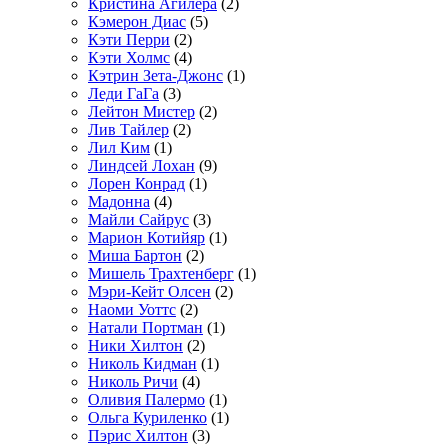
Кристина Агилера
(2)
Кэмерон Диас
(5)
Кэти Перри
(2)
Кэти Холмс
(4)
Кэтрин Зета-Джонс
(1)
Леди ГаГа
(3)
Лейтон Мистер
(2)
Лив Тайлер
(2)
Лил Ким
(1)
Линдсей Лохан
(9)
Лорен Конрад
(1)
Мадонна
(4)
Майли Сайрус
(3)
Марион Котийяр
(1)
Миша Бартон
(2)
Мишель Трахтенберг
(1)
Мэри-Кейт Олсен
(2)
Наоми Уоттс
(2)
Натали Портман
(1)
Ники Хилтон
(2)
Николь Кидман
(1)
Николь Ричи
(4)
Оливия Палермо
(1)
Ольга Куриленко
(1)
Пэрис Хилтон
(3)