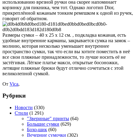
использованию врезной ручки она скорее напоминает
корзинку для пикника, чем тот. Однако логотип Dior,
прикреплённой кожаным тонким ремешком к одной из ручек,
говорит об обратном.
Размеры сумки – 40 х 25 х 12 см. , подкладка кожаная, есть
удобные внутренние карманы, закрывается сумка на замок –
молнию, которая несколько уменьшает внутреннее
пространство сумки, так что если вы хотите поместить в неё
все свои пляжные принадлежности, то лучше носить её не
застёгивая. Лёгкое платье макси, открытые босоножки,
летящие пляжные брюки будут отлично сочетаться с этой
великолепной сумкой.
От
Vica
,
Рубрики
Новости
(330)
Стили
(1 291)
"Звериные" принты
(64)
Большие сумки
(629)
Бохо-шик
(60)
Вечерние сумочки
(302)