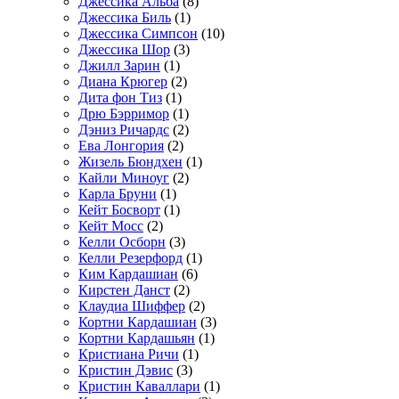
Джессика Альба
(8)
Джессика Биль
(1)
Джессика Симпсон
(10)
Джессика Шор
(3)
Джилл Зарин
(1)
Диана Крюгер
(2)
Дита фон Тиз
(1)
Дрю Бэрримор
(1)
Дэниз Ричардс
(2)
Ева Лонгория
(2)
Жизель Бюндхен
(1)
Кайли Миноуг
(2)
Карла Бруни
(1)
Кейт Босворт
(1)
Кейт Мосс
(2)
Келли Осборн
(3)
Келли Резерфорд
(1)
Ким Кардашиан
(6)
Кирстен Данст
(2)
Клаудиа Шиффер
(2)
Кортни Кардашиан
(3)
Кортни Кардашьян
(1)
Кристиана Ричи
(1)
Кристин Дэвис
(3)
Кристин Каваллари
(1)