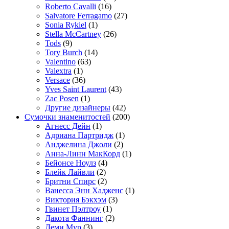
Roberto Cavalli
(16)
Salvatore Ferragamo
(27)
Sonia Rykiel
(1)
Stella McCartney
(26)
Tods
(9)
Tory Burch
(14)
Valentino
(63)
Valextra
(1)
Versace
(36)
Yves Saint Laurent
(43)
Zac Posen
(1)
Другие дизайнеры
(42)
Сумочки знаменитостей
(200)
Агнесс Дейн
(1)
Адриана Партридж
(1)
Анджелина Джоли
(2)
Анна-Линн МакКорд
(1)
Бейонсе Ноулз
(4)
Блейк Лайвли
(2)
Бритни Спирс
(2)
Ванесса Энн Хадженс
(1)
Виктория Бэкхэм
(3)
Гвинет Пэлтроу
(1)
Дакота Фаннинг
(2)
Деми Мур
(3)