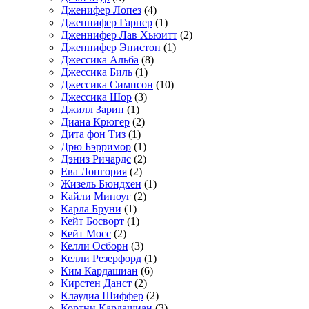
Дженифер Лопез
(4)
Дженнифер Гарнер
(1)
Дженнифер Лав Хьюитт
(2)
Дженнифер Энистон
(1)
Джессика Альба
(8)
Джессика Биль
(1)
Джессика Симпсон
(10)
Джессика Шор
(3)
Джилл Зарин
(1)
Диана Крюгер
(2)
Дита фон Тиз
(1)
Дрю Бэрримор
(1)
Дэниз Ричардс
(2)
Ева Лонгория
(2)
Жизель Бюндхен
(1)
Кайли Миноуг
(2)
Карла Бруни
(1)
Кейт Босворт
(1)
Кейт Мосс
(2)
Келли Осборн
(3)
Келли Резерфорд
(1)
Ким Кардашиан
(6)
Кирстен Данст
(2)
Клаудиа Шиффер
(2)
Кортни Кардашиан
(3)