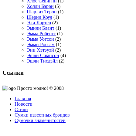
Хлое Севигни
(1)
Холли Бэрри
(5)
Шарлиз Терон
(1)
Шерил Коул
(1)
Эли Лартер
(2)
Эмили Блант
(1)
Эмма Робертс
(1)
Эмма Уотсон
(2)
Эмми Россам
(1)
Энн Хэтэуэй
(2)
Эшли Симпсон
(4)
Эшли Тисдэйл
(2)
Ссылки
Просто модно! © 2008
Главная
Новости
Стили
Сумки известных брэндов
Сумочки знаменитостей