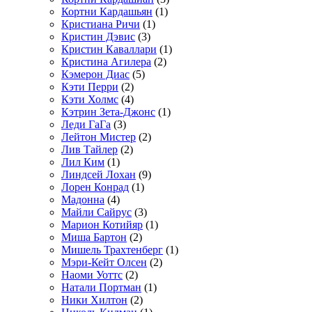
Кортни Кардашьян
(1)
Кристиана Ричи
(1)
Кристин Дэвис
(3)
Кристин Каваллари
(1)
Кристина Агилера
(2)
Кэмерон Диас
(5)
Кэти Перри
(2)
Кэти Холмс
(4)
Кэтрин Зета-Джонс
(1)
Леди ГаГа
(3)
Лейтон Мистер
(2)
Лив Тайлер
(2)
Лил Ким
(1)
Линдсей Лохан
(9)
Лорен Конрад
(1)
Мадонна
(4)
Майли Сайрус
(3)
Марион Котийяр
(1)
Миша Бартон
(2)
Мишель Трахтенберг
(1)
Мэри-Кейт Олсен
(2)
Наоми Уоттс
(2)
Натали Портман
(1)
Ники Хилтон
(2)