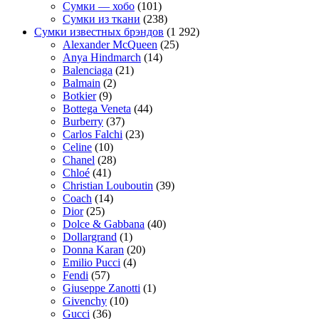
Сумки — хобо
(101)
Сумки из ткани
(238)
Сумки известных брэндов
(1 292)
Alexander McQueen
(25)
Anya Hindmarch
(14)
Balenciaga
(21)
Balmain
(2)
Botkier
(9)
Bottega Veneta
(44)
Burberry
(37)
Carlos Falchi
(23)
Celine
(10)
Chanel
(28)
Chloé
(41)
Christian Louboutin
(39)
Coach
(14)
Dior
(25)
Dolce & Gabbana
(40)
Dollargrand
(1)
Donna Karan
(20)
Emilio Pucci
(4)
Fendi
(57)
Giuseppe Zanotti
(1)
Givenchy
(10)
Gucci
(36)