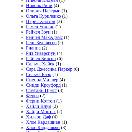
Николь Кидман
(1)
Николь Ричи
(4)
Оливия Палермо
(1)
Ольга Куриленко
(1)
Пэрис Хилтон
(3)
Рамер Уиллис
(1)
Рейчел Зоуи
(1)
Рейчел МакАдамс
(1)
Рене Зеллвегер
(2)
Рианна
(2)
Риз Уизерспун
(4)
Рэйчел Билсон
(6)
Сальма Хайек
(1)
Сара Джессика Паркер
(6)
Сельма Блэр
(1)
Сиенна Миллер
(4)
Синди Кроуфорд
(1)
Стефани Пратт
(3)
Ферги
(2)
Ферни Коттон
(1)
Хайди Клум
(2)
Хайди Монтаг
(2)
Хилари Даф
(4)
Хлое Кардашиан
(1)
Хлое Кардашьян
(3)