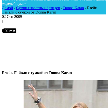
моделей сумок.
Домой
-
Сумки известных брэндов
-
Donna Karan
-
Блейк
Лайвли с сумкой от Donna Karan
02
Сен 2009
Блейк Лайвли с сумкой от Donna Karan