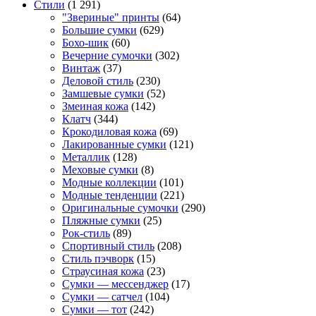
Стили
(1 291)
"Звериные" принты
(64)
Большие сумки
(629)
Бохо-шик
(60)
Вечерние сумочки
(302)
Винтаж
(37)
Деловой стиль
(230)
Замшевые сумки
(52)
Змеиная кожа
(142)
Клатч
(344)
Крокодиловая кожа
(69)
Лакированные сумки
(121)
Металлик
(128)
Меховые сумки
(8)
Модные коллекции
(101)
Модные тенденции
(221)
Оригинальные сумочки
(290)
Пляжные сумки
(25)
Рок-стиль
(89)
Спортивный стиль
(208)
Стиль пэчворк
(15)
Страусиная кожа
(23)
Сумки — мессенджер
(17)
Сумки — сатчел
(104)
Сумки — тот
(242)