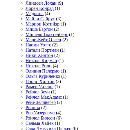
Линдсей Лохан
(9)
Лорен Конрад
(1)
Мадонна
(4)
Майли Сайрус
(3)
Марион Котийяр
(1)
Миша Бартон
(2)
Мишель Трахтенберг
(1)
Мэри-Кейт Олсен
(2)
Наоми Уоттс
(2)
Натали Портман
(1)
Ники Хилтон
(2)
Николь Кидман
(1)
Николь Ричи
(4)
Оливия Палермо
(1)
Ольга Куриленко
(1)
Пэрис Хилтон
(3)
Рамер Уиллис
(1)
Рейчел Зоуи
(1)
Рейчел МакАдамс
(1)
Рене Зеллвегер
(2)
Рианна
(2)
Риз Уизерспун
(4)
Рэйчел Билсон
(6)
Сальма Хайек
(1)
Сара Джессика Паркер
(6)