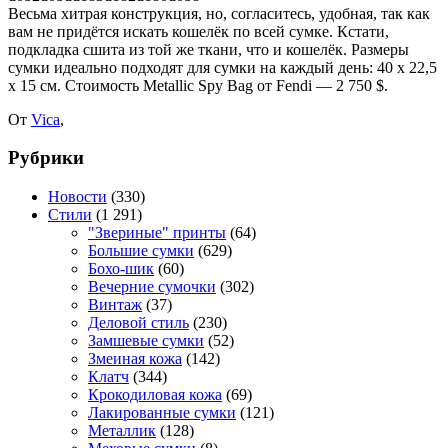
Весьма хитрая конструкция, но, согласитесь, удобная, так как
вам не придётся искать кошелёк по всей сумке. Кстати,
подкладка сшита из той же ткани, что и кошелёк. Размеры
сумки идеально подходят для сумки на каждый день: 40 х 22,5
х 15 см. Стоимость Metallic Spy Bag от Fendi — 2 750 $.
От
Vica
,
Рубрики
Новости
(330)
Стили
(1 291)
"Звериные" принты
(64)
Большие сумки
(629)
Бохо-шик
(60)
Вечерние сумочки
(302)
Винтаж
(37)
Деловой стиль
(230)
Замшевые сумки
(52)
Змеиная кожа
(142)
Клатч
(344)
Крокодиловая кожа
(69)
Лакированные сумки
(121)
Металлик
(128)