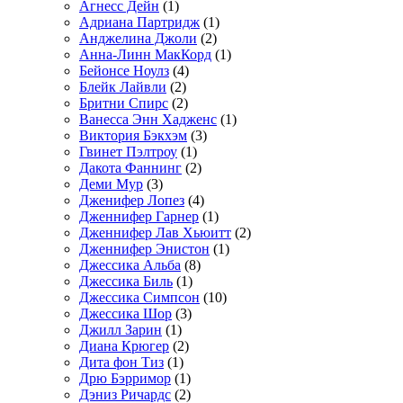
Агнесс Дейн
(1)
Адриана Партридж
(1)
Анджелина Джоли
(2)
Анна-Линн МакКорд
(1)
Бейонсе Ноулз
(4)
Блейк Лайвли
(2)
Бритни Спирс
(2)
Ванесса Энн Хадженс
(1)
Виктория Бэкхэм
(3)
Гвинет Пэлтроу
(1)
Дакота Фаннинг
(2)
Деми Мур
(3)
Дженифер Лопез
(4)
Дженнифер Гарнер
(1)
Дженнифер Лав Хьюитт
(2)
Дженнифер Энистон
(1)
Джессика Альба
(8)
Джессика Биль
(1)
Джессика Симпсон
(10)
Джессика Шор
(3)
Джилл Зарин
(1)
Диана Крюгер
(2)
Дита фон Тиз
(1)
Дрю Бэрримор
(1)
Дэниз Ричардс
(2)