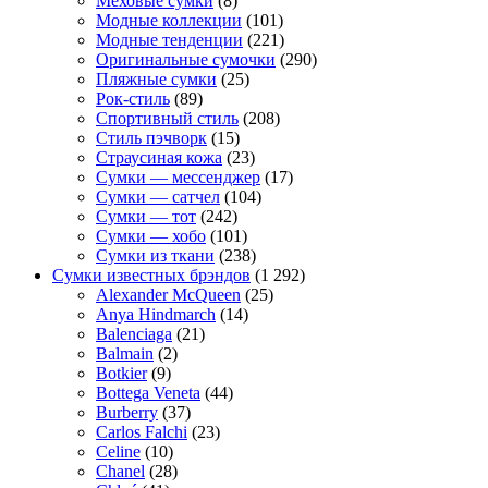
Меховые сумки
(8)
Модные коллекции
(101)
Модные тенденции
(221)
Оригинальные сумочки
(290)
Пляжные сумки
(25)
Рок-стиль
(89)
Спортивный стиль
(208)
Стиль пэчворк
(15)
Страусиная кожа
(23)
Сумки — мессенджер
(17)
Сумки — сатчел
(104)
Сумки — тот
(242)
Сумки — хобо
(101)
Сумки из ткани
(238)
Сумки известных брэндов
(1 292)
Alexander McQueen
(25)
Anya Hindmarch
(14)
Balenciaga
(21)
Balmain
(2)
Botkier
(9)
Bottega Veneta
(44)
Burberry
(37)
Carlos Falchi
(23)
Celine
(10)
Chanel
(28)