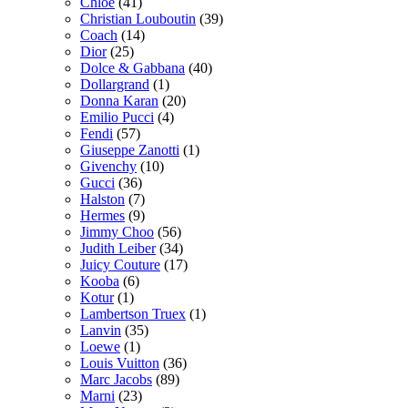
Chloé
(41)
Christian Louboutin
(39)
Coach
(14)
Dior
(25)
Dolce & Gabbana
(40)
Dollargrand
(1)
Donna Karan
(20)
Emilio Pucci
(4)
Fendi
(57)
Giuseppe Zanotti
(1)
Givenchy
(10)
Gucci
(36)
Halston
(7)
Hermes
(9)
Jimmy Choo
(56)
Judith Leiber
(34)
Juicy Couture
(17)
Kooba
(6)
Kotur
(1)
Lambertson Truex
(1)
Lanvin
(35)
Loewe
(1)
Louis Vuitton
(36)
Marc Jacobs
(89)
Marni
(23)