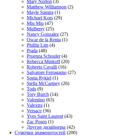
Mary Norton
(3)
Matthew Williamson
(2)
Mayle Samira
(1)
Michael Kors
(29)
Miu Miu
(47)
Mulberry
(25)
Nancy Gonzalez
(27)
Oscar de la Renta
(1)
Phillip Lim
(4)
Prada
(48)
Proenza Schouler
(4)
Rebecca Minkoff
(20)
Roberto Cavalli
(16)
Salvatore Ferragamo
(27)
Sonia Rykiel
(1)
Stella McCartney
(26)
Tods
(9)
Tory Burch
(14)
Valentino
(63)
Valextra
(1)
Versace
(36)
Yves Saint Laurent
(43)
Zac Posen
(1)
Другие дизайнеры
(42)
Сумочки знаменитостей
(200)