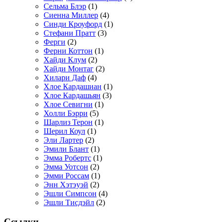
Сельма Блэр
(1)
Сиенна Миллер
(4)
Синди Кроуфорд
(1)
Стефани Пратт
(3)
Ферги
(2)
Ферни Коттон
(1)
Хайди Клум
(2)
Хайди Монтаг
(2)
Хилари Даф
(4)
Хлое Кардашиан
(1)
Хлое Кардашьян
(3)
Хлое Севигни
(1)
Холли Бэрри
(5)
Шарлиз Терон
(1)
Шерил Коул
(1)
Эли Лартер
(2)
Эмили Блант
(1)
Эмма Робертс
(1)
Эмма Уотсон
(2)
Эмми Россам
(1)
Энн Хэтэуэй
(2)
Эшли Симпсон
(4)
Эшли Тисдэйл
(2)
Ссылки