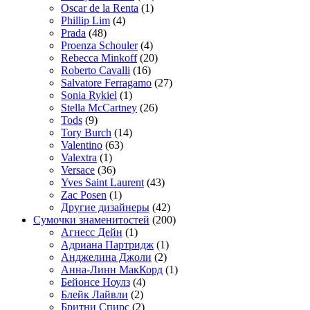
Oscar de la Renta
(1)
Phillip Lim
(4)
Prada
(48)
Proenza Schouler
(4)
Rebecca Minkoff
(20)
Roberto Cavalli
(16)
Salvatore Ferragamo
(27)
Sonia Rykiel
(1)
Stella McCartney
(26)
Tods
(9)
Tory Burch
(14)
Valentino
(63)
Valextra
(1)
Versace
(36)
Yves Saint Laurent
(43)
Zac Posen
(1)
Другие дизайнеры
(42)
Сумочки знаменитостей
(200)
Агнесс Дейн
(1)
Адриана Партридж
(1)
Анджелина Джоли
(2)
Анна-Линн МакКорд
(1)
Бейонсе Ноулз
(4)
Блейк Лайвли
(2)
Бритни Спирс
(2)