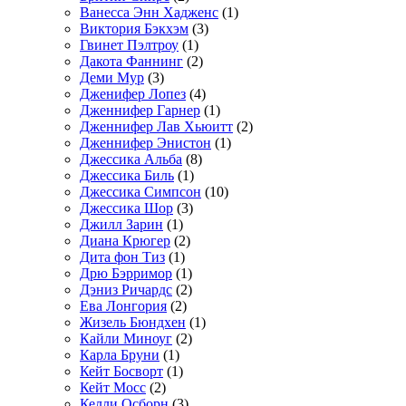
Ванесса Энн Хадженс
(1)
Виктория Бэкхэм
(3)
Гвинет Пэлтроу
(1)
Дакота Фаннинг
(2)
Деми Мур
(3)
Дженифер Лопез
(4)
Дженнифер Гарнер
(1)
Дженнифер Лав Хьюитт
(2)
Дженнифер Энистон
(1)
Джессика Альба
(8)
Джессика Биль
(1)
Джессика Симпсон
(10)
Джессика Шор
(3)
Джилл Зарин
(1)
Диана Крюгер
(2)
Дита фон Тиз
(1)
Дрю Бэрримор
(1)
Дэниз Ричардс
(2)
Ева Лонгория
(2)
Жизель Бюндхен
(1)
Кайли Миноуг
(2)
Карла Бруни
(1)
Кейт Босворт
(1)
Кейт Мосс
(2)
Келли Осборн
(3)