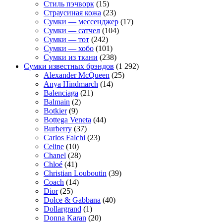
Стиль пэчворк
(15)
Страусиная кожа
(23)
Сумки — мессенджер
(17)
Сумки — сатчел
(104)
Сумки — тот
(242)
Сумки — хобо
(101)
Сумки из ткани
(238)
Сумки известных брэндов
(1 292)
Alexander McQueen
(25)
Anya Hindmarch
(14)
Balenciaga
(21)
Balmain
(2)
Botkier
(9)
Bottega Veneta
(44)
Burberry
(37)
Carlos Falchi
(23)
Celine
(10)
Chanel
(28)
Chloé
(41)
Christian Louboutin
(39)
Coach
(14)
Dior
(25)
Dolce & Gabbana
(40)
Dollargrand
(1)
Donna Karan
(20)