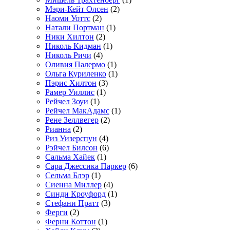
Мэри-Кейт Олсен
(2)
Наоми Уоттс
(2)
Натали Портман
(1)
Ники Хилтон
(2)
Николь Кидман
(1)
Николь Ричи
(4)
Оливия Палермо
(1)
Ольга Куриленко
(1)
Пэрис Хилтон
(3)
Рамер Уиллис
(1)
Рейчел Зоуи
(1)
Рейчел МакАдамс
(1)
Рене Зеллвегер
(2)
Рианна
(2)
Риз Уизерспун
(4)
Рэйчел Билсон
(6)
Сальма Хайек
(1)
Сара Джессика Паркер
(6)
Сельма Блэр
(1)
Сиенна Миллер
(4)
Синди Кроуфорд
(1)
Стефани Пратт
(3)
Ферги
(2)
Ферни Коттон
(1)