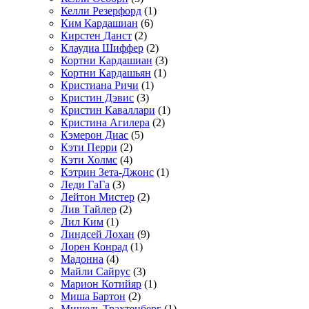
Келли Резерфорд
(1)
Ким Кардашиан
(6)
Кирстен Данст
(2)
Клаудиа Шиффер
(2)
Кортни Кардашиан
(3)
Кортни Кардашьян
(1)
Кристиана Ричи
(1)
Кристин Дэвис
(3)
Кристин Каваллари
(1)
Кристина Агилера
(2)
Кэмерон Диас
(5)
Кэти Перри
(2)
Кэти Холмс
(4)
Кэтрин Зета-Джонс
(1)
Леди ГаГа
(3)
Лейтон Мистер
(2)
Лив Тайлер
(2)
Лил Ким
(1)
Линдсей Лохан
(9)
Лорен Конрад
(1)
Мадонна
(4)
Майли Сайрус
(3)
Марион Котийяр
(1)
Миша Бартон
(2)
Мишель Трахтенберг
(1)