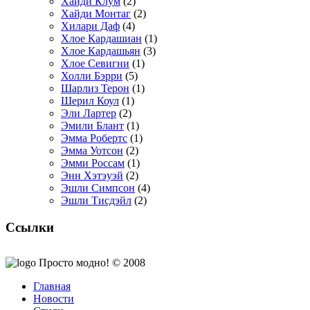
Хайди Клум
(2)
Хайди Монтаг
(2)
Хилари Даф
(4)
Хлое Кардашиан
(1)
Хлое Кардашьян
(3)
Хлое Севигни
(1)
Холли Бэрри
(5)
Шарлиз Терон
(1)
Шерил Коул
(1)
Эли Лартер
(2)
Эмили Блант
(1)
Эмма Робертс
(1)
Эмма Уотсон
(2)
Эмми Россам
(1)
Энн Хэтэуэй
(2)
Эшли Симпсон
(4)
Эшли Тисдэйл
(2)
Ссылки
Просто модно! © 2008
Главная
Новости