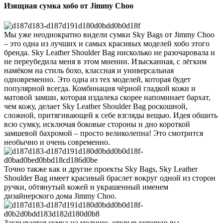
Изящная сумка хобо от Jimmy Choo
Мы уже неоднократно видели сумки Sky Bags от Jimmy Choo
– это одна из лучших и самых красивых моделей хобо этого
бренда. Sky Leather Shoulder Bag нисколько не разочаровала и
не переубедила меня в этом мнении. Изысканная, с лёгким
намёком на стиль бохо, классная и универсальная
одновременно. Это одна из тех моделей, которая будет
популярной всегда. Комбинация чёрной гладкой кожи и
матовой замши, которая издалека скорее напоминает бархат,
чем кожу, делает Sky Leather Shoulder Bag роскошной,
сложной, притягивающей к себе взгляды вещью. Идея обшить
всю сумку, исключая боковые стороны и дно короткой
замшевой бахромой – просто великолепна! Это смотрится
необычно и очень современно.
Точно также как и другие проекты Sky Bags, Sky Leather
Shoulder Bag имеет красивый браслет вокруг одной из сторон
ручки, обтянутый кожей и украшенный именем
дизайнерского дома Jimmy Choo.
Закрывается сумка на молнию, открыв которую вы