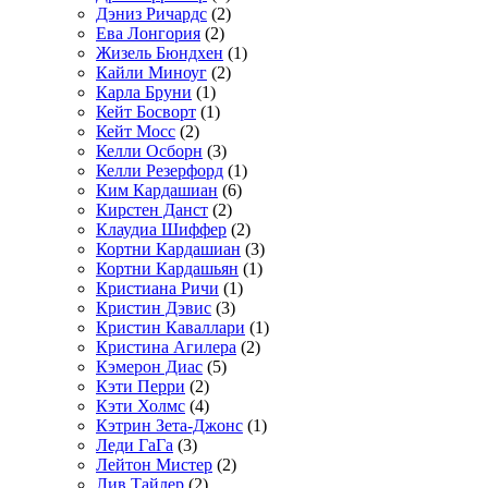
Дэниз Ричардс
(2)
Ева Лонгория
(2)
Жизель Бюндхен
(1)
Кайли Миноуг
(2)
Карла Бруни
(1)
Кейт Босворт
(1)
Кейт Мосс
(2)
Келли Осборн
(3)
Келли Резерфорд
(1)
Ким Кардашиан
(6)
Кирстен Данст
(2)
Клаудиа Шиффер
(2)
Кортни Кардашиан
(3)
Кортни Кардашьян
(1)
Кристиана Ричи
(1)
Кристин Дэвис
(3)
Кристин Каваллари
(1)
Кристина Агилера
(2)
Кэмерон Диас
(5)
Кэти Перри
(2)
Кэти Холмс
(4)
Кэтрин Зета-Джонс
(1)
Леди ГаГа
(3)
Лейтон Мистер
(2)
Лив Тайлер
(2)