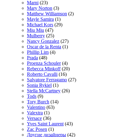
Marni
(23)
Mary Norton
(3)
Matthew Williamson
(2)
Mayle Samira
(1)
Michael Kors
(29)
Miu Miu
(47)
Mulberry
(25)
Nancy Gonzalez
(27)
Oscar de la Renta
(1)
Phillip Lim
(4)
Prada
(48)
Proenza Schouler
(4)
Rebecca Minkoff
(20)
Roberto Cavalli
(16)
Salvatore Ferragamo
(27)
Sonia Rykiel
(1)
Stella McCartney
(26)
Tods
(9)
Tory Burch
(14)
Valentino
(63)
Valextra
(1)
Versace
(36)
Yves Saint Laurent
(43)
Zac Posen
(1)
Другие дизайнеры
(42)