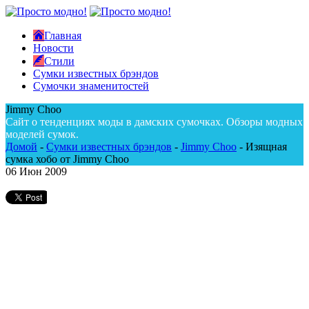
Главная
Новости
Стили
Сумки известных брэндов
Сумочки знаменитостей
Jimmy Choo
Сайт о тенденциях моды в дамских сумочках. Обзоры модных
моделей сумок.
Домой
-
Сумки известных брэндов
-
Jimmy Choo
-
Изящная
сумка хобо от Jimmy Choo
06
Июн 2009