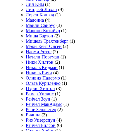
Лил Ким
(1)
Линдсей Лохан
(9)
Лорен Конрад
(1)
Мадонна
(4)
Майли Сайрус
(3)
Марион Котийяр
(1)
Миша Бартон
(2)
Мишель Трахтенберг
(1)
Мэри-Кейт Олсен
(2)
Наоми Уоттс
(2)
Натали Портман
(1)
Ники Хилтон
(2)
Николь Кидман
(1)
Николь Ричи
(4)
Оливия Палермо
(1)
Ольга Куриленко
(1)
Пэрис Хилтон
(3)
Рамер Уиллис
(1)
Рейчел Зоуи
(1)
Рейчел МакАдамс
(1)
Рене Зеллвегер
(2)
Рианна
(2)
Риз Уизерспун
(4)
Рэйчел Билсон
(6)
Сальма Хайек
(1)