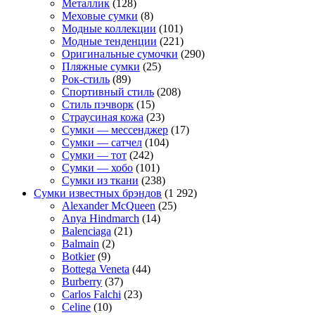
Металлик
(128)
Меховые сумки
(8)
Модные коллекции
(101)
Модные тенденции
(221)
Оригинальные сумочки
(290)
Пляжные сумки
(25)
Рок-стиль
(89)
Спортивный стиль
(208)
Стиль пэчворк
(15)
Страусиная кожа
(23)
Сумки — мессенджер
(17)
Сумки — сатчел
(104)
Сумки — тот
(242)
Сумки — хобо
(101)
Сумки из ткани
(238)
Сумки известных брэндов
(1 292)
Alexander McQueen
(25)
Anya Hindmarch
(14)
Balenciaga
(21)
Balmain
(2)
Botkier
(9)
Bottega Veneta
(44)
Burberry
(37)
Carlos Falchi
(23)
Celine
(10)