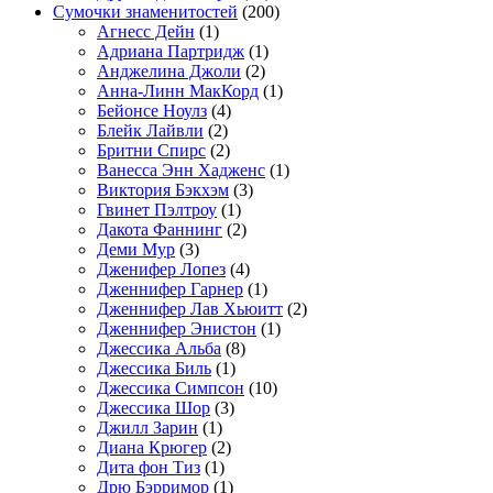
Сумочки знаменитостей
(200)
Агнесс Дейн
(1)
Адриана Партридж
(1)
Анджелина Джоли
(2)
Анна-Линн МакКорд
(1)
Бейонсе Ноулз
(4)
Блейк Лайвли
(2)
Бритни Спирс
(2)
Ванесса Энн Хадженс
(1)
Виктория Бэкхэм
(3)
Гвинет Пэлтроу
(1)
Дакота Фаннинг
(2)
Деми Мур
(3)
Дженифер Лопез
(4)
Дженнифер Гарнер
(1)
Дженнифер Лав Хьюитт
(2)
Дженнифер Энистон
(1)
Джессика Альба
(8)
Джессика Биль
(1)
Джессика Симпсон
(10)
Джессика Шор
(3)
Джилл Зарин
(1)
Диана Крюгер
(2)
Дита фон Тиз
(1)
Дрю Бэрримор
(1)