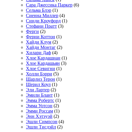
Сара Джессика Паркер
(6)
Сельма Блэр
(1)
Сиенна Миллер
(4)
Синди Кроуфорд
(1)
Стефани Пратт
(3)
Ферги
(2)
Ферни Коттон
(1)
Хайди Клум
(2)
Хайди Монтаг
(2)
Хилари Даф
(4)
Хлое Кардашиан
(1)
Хлое Кардашьян
(3)
Хлое Севигни
(1)
Холли Бэрри
(5)
Шарлиз Терон
(1)
Шерил Коул
(1)
Эли Лартер
(2)
Эмили Блант
(1)
Эмма Робертс
(1)
Эмма Уотсон
(2)
Эмми Россам
(1)
Энн Хэтэуэй
(2)
Эшли Симпсон
(4)
Эшли Тисдэйл
(2)