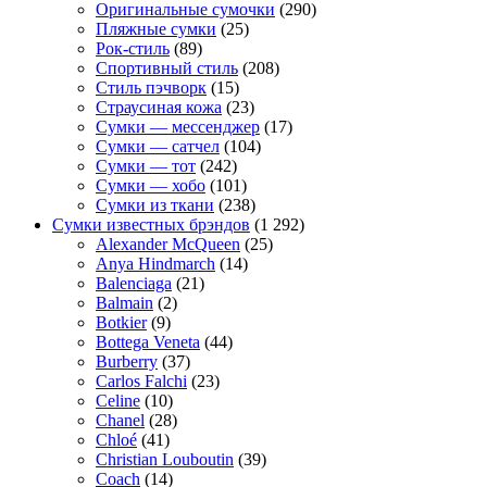
Оригинальные сумочки
(290)
Пляжные сумки
(25)
Рок-стиль
(89)
Спортивный стиль
(208)
Стиль пэчворк
(15)
Страусиная кожа
(23)
Сумки — мессенджер
(17)
Сумки — сатчел
(104)
Сумки — тот
(242)
Сумки — хобо
(101)
Сумки из ткани
(238)
Сумки известных брэндов
(1 292)
Alexander McQueen
(25)
Anya Hindmarch
(14)
Balenciaga
(21)
Balmain
(2)
Botkier
(9)
Bottega Veneta
(44)
Burberry
(37)
Carlos Falchi
(23)
Celine
(10)
Chanel
(28)
Chloé
(41)
Christian Louboutin
(39)
Coach
(14)