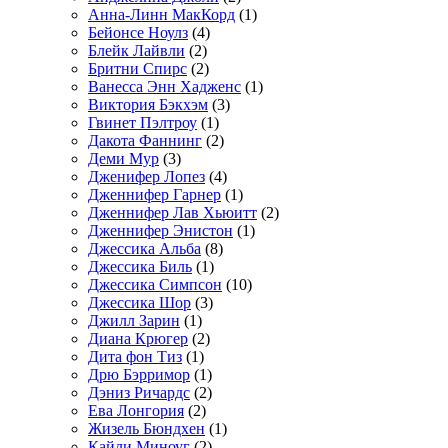
Анна-Линн МакКорд
(1)
Бейонсе Ноулз
(4)
Блейк Лайвли
(2)
Бритни Спирс
(2)
Ванесса Энн Хадженс
(1)
Виктория Бэкхэм
(3)
Гвинет Пэлтроу
(1)
Дакота Фаннинг
(2)
Деми Мур
(3)
Дженифер Лопез
(4)
Дженнифер Гарнер
(1)
Дженнифер Лав Хьюитт
(2)
Дженнифер Энистон
(1)
Джессика Альба
(8)
Джессика Биль
(1)
Джессика Симпсон
(10)
Джессика Шор
(3)
Джилл Зарин
(1)
Диана Крюгер
(2)
Дита фон Тиз
(1)
Дрю Бэрримор
(1)
Дэниз Ричардс
(2)
Ева Лонгория
(2)
Жизель Бюндхен
(1)
Кайли Миноуг
(2)