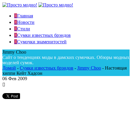
Главная
Новости
Стили
Сумки известных брэндов
Сумочки знаменитостей
Jimmy Choo
Сайт о тенденциях моды в дамских сумочках. Обзоры модных
моделей сумок.
Домой
-
Сумки известных брэндов
-
Jimmy Choo
-
Настоящая
хиппи Кейт Хадсон
06
Фев 2009