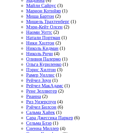
Мадонна
(4)
Майли Сайрус
(3)
Марион Котийяр
(1)
Миша Бартон
(2)
Мишель Трахтенберг
(1)
Мэри-Кейт Олсен
(2)
Наоми Уоттс
(2)
Натали Портман
(1)
Ники Хилтон
(2)
Николь Кидман
(1)
Николь Ричи
(4)
Оливия Палермо
(1)
Ольга Куриленко
(1)
Пэрис Хилтон
(3)
Рамер Уиллис
(1)
Рейчел Зоуи
(1)
Рейчел МакАдамс
(1)
Рене Зеллвегер
(2)
Рианна
(2)
Риз Уизерспун
(4)
Рэйчел Билсон
(6)
Сальма Хайек
(1)
Сара Джессика Паркер
(6)
Сельма Блэр
(1)
Сиенна Миллер
(4)