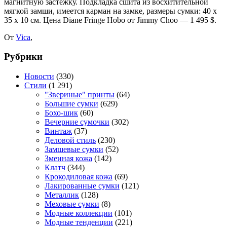
магнитную застёжку. Подкладка сшита из восхитительной
мягкой замши, имеется карман на замке, размеры сумки: 40 х
35 х 10 см. Цена Diane Fringe Hobo от Jimmy Choo — 1 495 $.
От
Vica
,
Рубрики
Новости
(330)
Стили
(1 291)
"Звериные" принты
(64)
Большие сумки
(629)
Бохо-шик
(60)
Вечерние сумочки
(302)
Винтаж
(37)
Деловой стиль
(230)
Замшевые сумки
(52)
Змеиная кожа
(142)
Клатч
(344)
Крокодиловая кожа
(69)
Лакированные сумки
(121)
Металлик
(128)
Меховые сумки
(8)
Модные коллекции
(101)
Модные тенденции
(221)