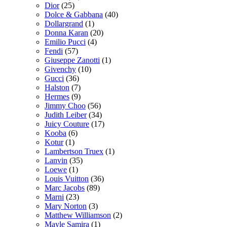
Dior
(25)
Dolce & Gabbana
(40)
Dollargrand
(1)
Donna Karan
(20)
Emilio Pucci
(4)
Fendi
(57)
Giuseppe Zanotti
(1)
Givenchy
(10)
Gucci
(36)
Halston
(7)
Hermes
(9)
Jimmy Choo
(56)
Judith Leiber
(34)
Juicy Couture
(17)
Kooba
(6)
Kotur
(1)
Lambertson Truex
(1)
Lanvin
(35)
Loewe
(1)
Louis Vuitton
(36)
Marc Jacobs
(89)
Marni
(23)
Mary Norton
(3)
Matthew Williamson
(2)
Mayle Samira
(1)