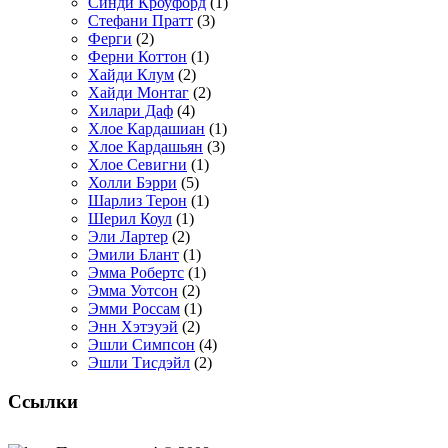
Синди Кроуфорд
(1)
Стефани Пратт
(3)
Ферги
(2)
Ферни Коттон
(1)
Хайди Клум
(2)
Хайди Монтаг
(2)
Хилари Даф
(4)
Хлое Кардашиан
(1)
Хлое Кардашьян
(3)
Хлое Севигни
(1)
Холли Бэрри
(5)
Шарлиз Терон
(1)
Шерил Коул
(1)
Эли Лартер
(2)
Эмили Блант
(1)
Эмма Робертс
(1)
Эмма Уотсон
(2)
Эмми Россам
(1)
Энн Хэтэуэй
(2)
Эшли Симпсон
(4)
Эшли Тисдэйл
(2)
Ссылки