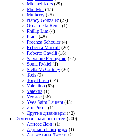
Michael Kors
(29)
Miu Miu
(47)
Mulberry
(25)
Nancy Gonzalez
(27)
Oscar de la Renta
(1)
Phillip Lim
(4)
Prada
(48)
Proenza Schouler
(4)
Rebecca Minkoff
(20)
Roberto Cavalli
(16)
Salvatore Ferragamo
(27)
Sonia Rykiel
(1)
Stella McCartney
(26)
Tods
(9)
Tory Burch
(14)
Valentino
(63)
Valextra
(1)
Versace
(36)
Yves Saint Laurent
(43)
Zac Posen
(1)
Другие дизайнеры
(42)
Сумочки знаменитостей
(200)
Агнесс Дейн
(1)
Адриана Партридж
(1)
Анджелина Джоли
(2)