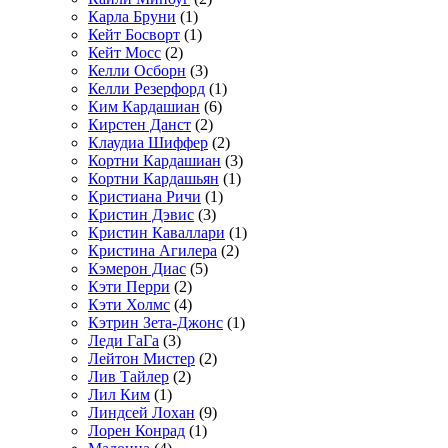
Карла Бруни
(1)
Кейт Босворт
(1)
Кейт Мосс
(2)
Келли Осборн
(3)
Келли Резерфорд
(1)
Ким Кардашиан
(6)
Кирстен Данст
(2)
Клаудиа Шиффер
(2)
Кортни Кардашиан
(3)
Кортни Кардашьян
(1)
Кристиана Ричи
(1)
Кристин Дэвис
(3)
Кристин Каваллари
(1)
Кристина Агилера
(2)
Кэмерон Диас
(5)
Кэти Перри
(2)
Кэти Холмс
(4)
Кэтрин Зета-Джонс
(1)
Леди ГаГа
(3)
Лейтон Мистер
(2)
Лив Тайлер
(2)
Лил Ким
(1)
Линдсей Лохан
(9)
Лорен Конрад
(1)