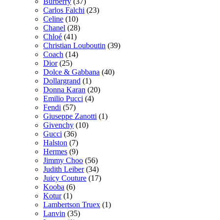
Burberry
(37)
Carlos Falchi
(23)
Celine
(10)
Chanel
(28)
Chloé
(41)
Christian Louboutin
(39)
Coach
(14)
Dior
(25)
Dolce & Gabbana
(40)
Dollargrand
(1)
Donna Karan
(20)
Emilio Pucci
(4)
Fendi
(57)
Giuseppe Zanotti
(1)
Givenchy
(10)
Gucci
(36)
Halston
(7)
Hermes
(9)
Jimmy Choo
(56)
Judith Leiber
(34)
Juicy Couture
(17)
Kooba
(6)
Kotur
(1)
Lambertson Truex
(1)
Lanvin
(35)