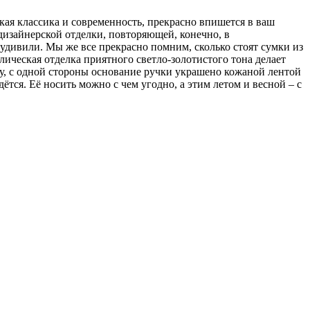
кая классика и современность, прекрасно впишется в ваш
дизайнерской отделки, повторяющей, конечно, в
е удивили. Мы же все прекрасно помним, сколько стоят сумки из
ллическая отделка
приятного светло-золотистого тона делает
жку, с одной стороны основание ручки украшено кожаной лентой
ётся. Её носить можно с чем угодно, а этим летом и весной – с