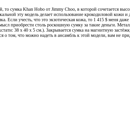
, то сумка Khan Hobo от Jimmy Choo, в которой сочетается высо
кальной эту модель делает использование крокодиловой кожи и 
а. Если учесть, что это экзотическая кожа, то 1 415 $ меня даж
смысл приобрести столь роскошную сумку за такие деньги. Мета
стати: 38 х 40 х 5 см.). Закрывается сумка на магнитную застё
 о том, что можно надеть в ансамбль к этой модели, вам не прид