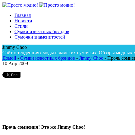
Главная
Новости
Стили
Сумки известных брэндов
Сумочки знаменитостей
Jimmy Choo
Сайт о тенденциях моды в дамских сумочках. Обзоры модных 
Домой
-
Сумки известных брэндов
-
Jimmy Choo
-
Прочь сомнен
10
Апр 2009
Прочь сомнения! Это же Jimmy Choo!