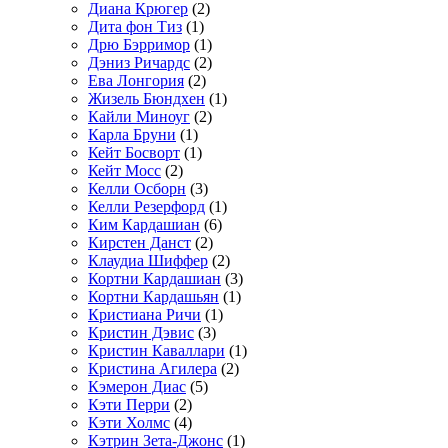
Диана Крюгер
(2)
Дита фон Тиз
(1)
Дрю Бэрримор
(1)
Дэниз Ричардс
(2)
Ева Лонгория
(2)
Жизель Бюндхен
(1)
Кайли Миноуг
(2)
Карла Бруни
(1)
Кейт Босворт
(1)
Кейт Мосс
(2)
Келли Осборн
(3)
Келли Резерфорд
(1)
Ким Кардашиан
(6)
Кирстен Данст
(2)
Клаудиа Шиффер
(2)
Кортни Кардашиан
(3)
Кортни Кардашьян
(1)
Кристиана Ричи
(1)
Кристин Дэвис
(3)
Кристин Каваллари
(1)
Кристина Агилера
(2)
Кэмерон Диас
(5)
Кэти Перри
(2)
Кэти Холмс
(4)
Кэтрин Зета-Джонс
(1)