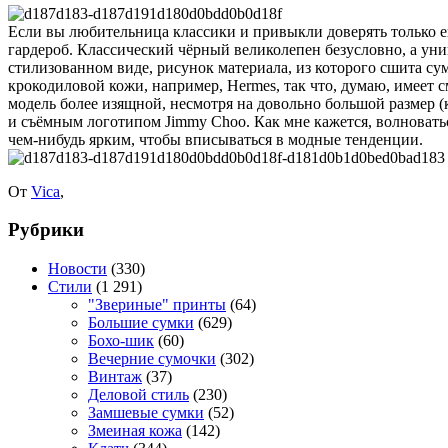
Если вы любительница классики и привыкли доверять только ей
гардероб. Классический чёрный великолепен безусловно, а уни
стилизованном виде, рисунок материала, из которого сшита сумк
крокодиловой кожи, например, Hermes, так что, думаю, имеет 
модель более изящной, несмотря на довольно большой размер (к
и съёмным логотипом Jimmy Choo. Как мне кажется, волноваться
чем-нибудь ярким, чтобы вписываться в модные тенденции.
От
Vica
,
Рубрики
Новости
(330)
Стили
(1 291)
"Звериные" принты
(64)
Большие сумки
(629)
Бохо-шик
(60)
Вечерние сумочки
(302)
Винтаж
(37)
Деловой стиль
(230)
Замшевые сумки
(52)
Змеиная кожа
(142)