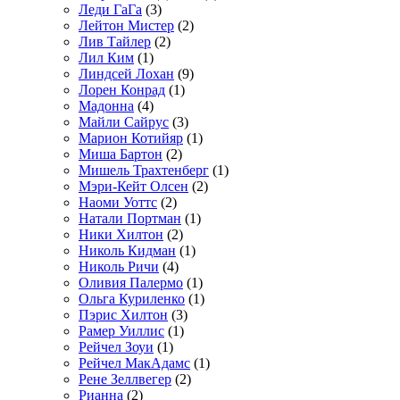
Леди ГаГа
(3)
Лейтон Мистер
(2)
Лив Тайлер
(2)
Лил Ким
(1)
Линдсей Лохан
(9)
Лорен Конрад
(1)
Мадонна
(4)
Майли Сайрус
(3)
Марион Котийяр
(1)
Миша Бартон
(2)
Мишель Трахтенберг
(1)
Мэри-Кейт Олсен
(2)
Наоми Уоттс
(2)
Натали Портман
(1)
Ники Хилтон
(2)
Николь Кидман
(1)
Николь Ричи
(4)
Оливия Палермо
(1)
Ольга Куриленко
(1)
Пэрис Хилтон
(3)
Рамер Уиллис
(1)
Рейчел Зоуи
(1)
Рейчел МакАдамс
(1)
Рене Зеллвегер
(2)
Рианна
(2)