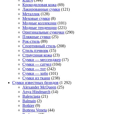
Клатч
(344)
Крокодиловая кожа
(69)
Лакированные сумки
(121)
Металлик
(128)
Меховые сумки
(8)
Модные коллекции
(101)
Модные тенденции
(221)
Оригинальные сумочки
(290)
Пляжные сумки
(25)
Рок-стиль
(89)
Спортивный стиль
(208)
Стиль пэчворк
(15)
Страусиная кожа
(23)
Сумки — мессенджер
(17)
Сумки — сатчел
(104)
Сумки — тот
(242)
Сумки — хобо
(101)
Сумки из ткани
(238)
Сумки известных брэндов
(1 292)
Alexander McQueen
(25)
Anya Hindmarch
(14)
Balenciaga
(21)
Balmain
(2)
Botkier
(9)
Bottega Veneta
(44)