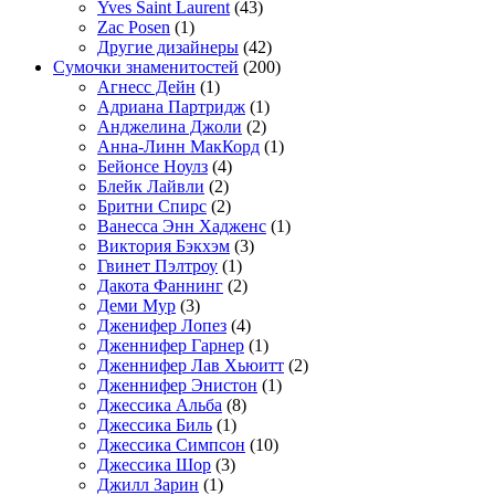
Yves Saint Laurent
(43)
Zac Posen
(1)
Другие дизайнеры
(42)
Сумочки знаменитостей
(200)
Агнесс Дейн
(1)
Адриана Партридж
(1)
Анджелина Джоли
(2)
Анна-Линн МакКорд
(1)
Бейонсе Ноулз
(4)
Блейк Лайвли
(2)
Бритни Спирс
(2)
Ванесса Энн Хадженс
(1)
Виктория Бэкхэм
(3)
Гвинет Пэлтроу
(1)
Дакота Фаннинг
(2)
Деми Мур
(3)
Дженифер Лопез
(4)
Дженнифер Гарнер
(1)
Дженнифер Лав Хьюитт
(2)
Дженнифер Энистон
(1)
Джессика Альба
(8)
Джессика Биль
(1)
Джессика Симпсон
(10)
Джессика Шор
(3)
Джилл Зарин
(1)