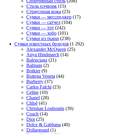
Спортивный стиль
(208)
Стиль пэчворк
(15)
Страусиная кожа
(23)
Сумки — мессенджер
(17)
Сумки — сатчел
(104)
Сумки — тот
(242)
Сумки — хобо
(101)
Сумки из ткани
(238)
Сумки известных брэндов
(1 292)
Alexander McQueen
(25)
Anya Hindmarch
(14)
Balenciaga
(21)
Balmain
(2)
Botkier
(9)
Bottega Veneta
(44)
Burberry
(37)
Carlos Falchi
(23)
Celine
(10)
Chanel
(28)
Chloé
(41)
Christian Louboutin
(39)
Coach
(14)
Dior
(25)
Dolce & Gabbana
(40)
Dollargrand
(1)