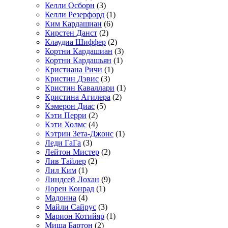
Келли Осборн
(3)
Келли Резерфорд
(1)
Ким Кардашиан
(6)
Кирстен Данст
(2)
Клаудиа Шиффер
(2)
Кортни Кардашиан
(3)
Кортни Кардашьян
(1)
Кристиана Ричи
(1)
Кристин Дэвис
(3)
Кристин Каваллари
(1)
Кристина Агилера
(2)
Кэмерон Диас
(5)
Кэти Перри
(2)
Кэти Холмс
(4)
Кэтрин Зета-Джонс
(1)
Леди ГаГа
(3)
Лейтон Мистер
(2)
Лив Тайлер
(2)
Лил Ким
(1)
Линдсей Лохан
(9)
Лорен Конрад
(1)
Мадонна
(4)
Майли Сайрус
(3)
Марион Котийяр
(1)
Миша Бартон
(2)