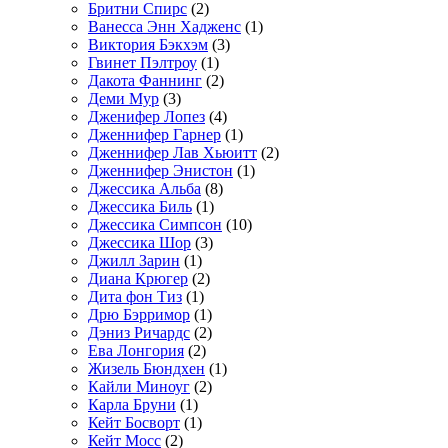
Бритни Спирс
(2)
Ванесса Энн Хадженс
(1)
Виктория Бэкхэм
(3)
Гвинет Пэлтроу
(1)
Дакота Фаннинг
(2)
Деми Мур
(3)
Дженифер Лопез
(4)
Дженнифер Гарнер
(1)
Дженнифер Лав Хьюитт
(2)
Дженнифер Энистон
(1)
Джессика Альба
(8)
Джессика Биль
(1)
Джессика Симпсон
(10)
Джессика Шор
(3)
Джилл Зарин
(1)
Диана Крюгер
(2)
Дита фон Тиз
(1)
Дрю Бэрримор
(1)
Дэниз Ричардс
(2)
Ева Лонгория
(2)
Жизель Бюндхен
(1)
Кайли Миноуг
(2)
Карла Бруни
(1)
Кейт Босворт
(1)
Кейт Мосс
(2)