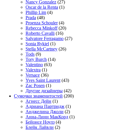
Nancy Gonzalez
(27)
Oscar de la Renta
(1)
Phillip Lim
(4)
Prada
(48)
Proenza Schouler
(4)
Rebecca Minkoff
(20)
Roberto Cavalli
(16)
Salvatore Ferragamo
(27)
Sonia Rykiel
(1)
Stella McCartney
(26)
Tods
(9)
Tory Burch
(14)
Valentino
(63)
Valextra
(1)
Versace
(36)
Yves Saint Laurent
(43)
Zac Posen
(1)
Другие дизайнеры
(42)
Сумочки знаменитостей
(200)
Агнесс Дейн
(1)
Адриана Партридж
(1)
Анджелина Джоли
(2)
Анна-Линн МакКорд
(1)
Бейонсе Ноулз
(4)
Блейк Лайвли
(2)