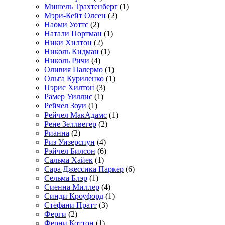
Мишель Трахтенберг
(1)
Мэри-Кейт Олсен
(2)
Наоми Уоттс
(2)
Натали Портман
(1)
Ники Хилтон
(2)
Николь Кидман
(1)
Николь Ричи
(4)
Оливия Палермо
(1)
Ольга Куриленко
(1)
Пэрис Хилтон
(3)
Рамер Уиллис
(1)
Рейчел Зоуи
(1)
Рейчел МакАдамс
(1)
Рене Зеллвегер
(2)
Рианна
(2)
Риз Уизерспун
(4)
Рэйчел Билсон
(6)
Сальма Хайек
(1)
Сара Джессика Паркер
(6)
Сельма Блэр
(1)
Сиенна Миллер
(4)
Синди Кроуфорд
(1)
Стефани Пратт
(3)
Ферги
(2)
Ферни Коттон
(1)