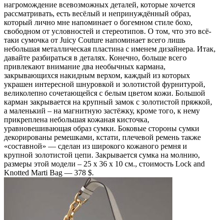
нагромождение всевозможных деталей, которые хочется
рассматривать, есть весёлый и непринуждённый образ,
который лично мне напоминает о богемном стиле бохо,
свободном от условностей и стереотипов. О том, что это всё-
таки сумочка от Juicy Couture напоминает всего лишь
небольшая металлическая пластина с именем дизайнера. Итак,
давайте разбираться в деталях. Конечно, больше всего
привлекают внимание два необычных кармана,
закрывающихся накидным верхом, каждый из которых
украшен интересной шнуровкой и золотистой фурнитурой,
великолепно сочетающейся с белым цветом кожи. Большой
карман закрывается на крупный замок с золотистой пряжкой,
а маленький – на магнитную застёжку, кроме того, к нему
прикреплена небольшая кожаная кисточка,
уравновешивающая образ сумки. Боковые стороны сумки
декорированы ремешками, кстати, плечевой ремень также
«составной» — сделан из широкого кожаного ремня и
крупной золотистой цепи. Закрывается сумка на молнию,
размеры этой модели – 25 х 36 х 10 см., стоимость
Lock and
Knotted Marti Bag — 378 $.