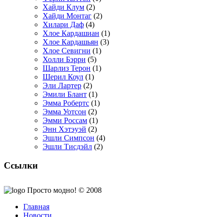
Хайди Клум
(2)
Хайди Монтаг
(2)
Хилари Даф
(4)
Хлое Кардашиан
(1)
Хлое Кардашьян
(3)
Хлое Севигни
(1)
Холли Бэрри
(5)
Шарлиз Терон
(1)
Шерил Коул
(1)
Эли Лартер
(2)
Эмили Блант
(1)
Эмма Робертс
(1)
Эмма Уотсон
(2)
Эмми Россам
(1)
Энн Хэтэуэй
(2)
Эшли Симпсон
(4)
Эшли Тисдэйл
(2)
Ссылки
Просто модно! © 2008
Главная
Новости