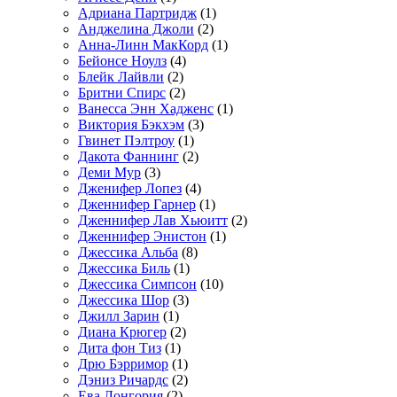
Адриана Партридж
(1)
Анджелина Джоли
(2)
Анна-Линн МакКорд
(1)
Бейонсе Ноулз
(4)
Блейк Лайвли
(2)
Бритни Спирс
(2)
Ванесса Энн Хадженс
(1)
Виктория Бэкхэм
(3)
Гвинет Пэлтроу
(1)
Дакота Фаннинг
(2)
Деми Мур
(3)
Дженифер Лопез
(4)
Дженнифер Гарнер
(1)
Дженнифер Лав Хьюитт
(2)
Дженнифер Энистон
(1)
Джессика Альба
(8)
Джессика Биль
(1)
Джессика Симпсон
(10)
Джессика Шор
(3)
Джилл Зарин
(1)
Диана Крюгер
(2)
Дита фон Тиз
(1)
Дрю Бэрримор
(1)
Дэниз Ричардс
(2)
Ева Лонгория
(2)