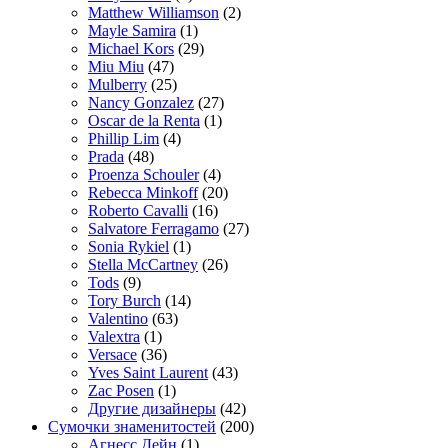
Matthew Williamson
(2)
Mayle Samira
(1)
Michael Kors
(29)
Miu Miu
(47)
Mulberry
(25)
Nancy Gonzalez
(27)
Oscar de la Renta
(1)
Phillip Lim
(4)
Prada
(48)
Proenza Schouler
(4)
Rebecca Minkoff
(20)
Roberto Cavalli
(16)
Salvatore Ferragamo
(27)
Sonia Rykiel
(1)
Stella McCartney
(26)
Tods
(9)
Tory Burch
(14)
Valentino
(63)
Valextra
(1)
Versace
(36)
Yves Saint Laurent
(43)
Zac Posen
(1)
Другие дизайнеры
(42)
Сумочки знаменитостей
(200)
Агнесс Дейн
(1)