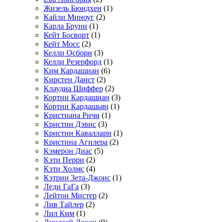
Жизель Бюндхен
(1)
Кайли Миноуг
(2)
Карла Бруни
(1)
Кейт Босворт
(1)
Кейт Мосс
(2)
Келли Осборн
(3)
Келли Резерфорд
(1)
Ким Кардашиан
(6)
Кирстен Данст
(2)
Клаудиа Шиффер
(2)
Кортни Кардашиан
(3)
Кортни Кардашьян
(1)
Кристиана Ричи
(1)
Кристин Дэвис
(3)
Кристин Каваллари
(1)
Кристина Агилера
(2)
Кэмерон Диас
(5)
Кэти Перри
(2)
Кэти Холмс
(4)
Кэтрин Зета-Джонс
(1)
Леди ГаГа
(3)
Лейтон Мистер
(2)
Лив Тайлер
(2)
Лил Ким
(1)