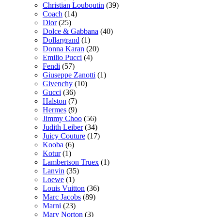
Christian Louboutin
(39)
Coach
(14)
Dior
(25)
Dolce & Gabbana
(40)
Dollargrand
(1)
Donna Karan
(20)
Emilio Pucci
(4)
Fendi
(57)
Giuseppe Zanotti
(1)
Givenchy
(10)
Gucci
(36)
Halston
(7)
Hermes
(9)
Jimmy Choo
(56)
Judith Leiber
(34)
Juicy Couture
(17)
Kooba
(6)
Kotur
(1)
Lambertson Truex
(1)
Lanvin
(35)
Loewe
(1)
Louis Vuitton
(36)
Marc Jacobs
(89)
Marni
(23)
Mary Norton
(3)