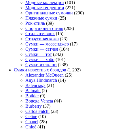
Модные коллекции
(101)
Модные тенденции
(221)
Оригинальные сумочки
(290)
Пляжные сумки
(25)
Рок-стиль
(89)
Спортивный стиль
(208)
Стиль пэчворк
(15)
Страусиная кожа
(23)
Сумки — мессенджер
(17)
Сумки — сатчел
(104)
Сумки — тот
(242)
Сумки — хобо
(101)
Сумки из ткани
(238)
Сумки известных брэндов
(1 292)
Alexander McQueen
(25)
Anya Hindmarch
(14)
Balenciaga
(21)
Balmain
(2)
Botkier
(9)
Bottega Veneta
(44)
Burberry
(37)
Carlos Falchi
(23)
Celine
(10)
Chanel
(28)
Chloé
(41)