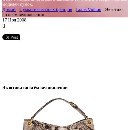
моделей сумок.
Домой
-
Сумки известных брэндов
-
Louis Vuitton
-
Экзотика
во всём великолепии
17
Ноя 2008
Экзотика во всём великолепии