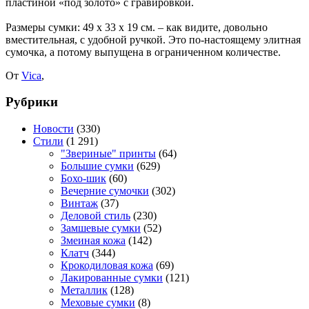
пластиной «под золото» с гравировкой.
Размеры сумки: 49 x 33 x 19 см. – как видите, довольно
вместительная, с удобной ручкой. Это по-настоящему элитная
сумочка, а потому выпущена в ограниченном количестве.
От
Vica
,
Рубрики
Новости
(330)
Стили
(1 291)
"Звериные" принты
(64)
Большие сумки
(629)
Бохо-шик
(60)
Вечерние сумочки
(302)
Винтаж
(37)
Деловой стиль
(230)
Замшевые сумки
(52)
Змеиная кожа
(142)
Клатч
(344)
Крокодиловая кожа
(69)
Лакированные сумки
(121)
Металлик
(128)
Меховые сумки
(8)