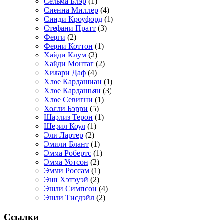
Сельма Блэр
(1)
Сиенна Миллер
(4)
Синди Кроуфорд
(1)
Стефани Пратт
(3)
Ферги
(2)
Ферни Коттон
(1)
Хайди Клум
(2)
Хайди Монтаг
(2)
Хилари Даф
(4)
Хлое Кардашиан
(1)
Хлое Кардашьян
(3)
Хлое Севигни
(1)
Холли Бэрри
(5)
Шарлиз Терон
(1)
Шерил Коул
(1)
Эли Лартер
(2)
Эмили Блант
(1)
Эмма Робертс
(1)
Эмма Уотсон
(2)
Эмми Россам
(1)
Энн Хэтэуэй
(2)
Эшли Симпсон
(4)
Эшли Тисдэйл
(2)
Ссылки