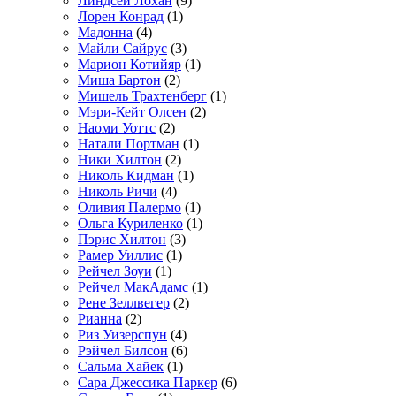
Линдсей Лохан
(9)
Лорен Конрад
(1)
Мадонна
(4)
Майли Сайрус
(3)
Марион Котийяр
(1)
Миша Бартон
(2)
Мишель Трахтенберг
(1)
Мэри-Кейт Олсен
(2)
Наоми Уоттс
(2)
Натали Портман
(1)
Ники Хилтон
(2)
Николь Кидман
(1)
Николь Ричи
(4)
Оливия Палермо
(1)
Ольга Куриленко
(1)
Пэрис Хилтон
(3)
Рамер Уиллис
(1)
Рейчел Зоуи
(1)
Рейчел МакАдамс
(1)
Рене Зеллвегер
(2)
Рианна
(2)
Риз Уизерспун
(4)
Рэйчел Билсон
(6)
Сальма Хайек
(1)
Сара Джессика Паркер
(6)