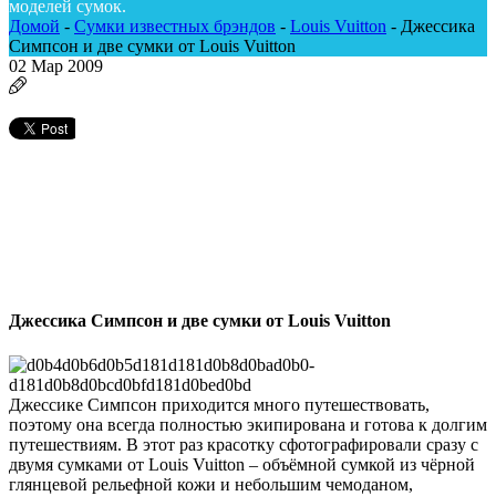
моделей сумок.
Домой
-
Сумки известных брэндов
-
Louis Vuitton
-
Джессика
Симпсон и две сумки от Louis Vuitton
02
Мар 2009
Джессика Симпсон и две сумки от Louis Vuitton
Джессике Симпсон приходится много путешествовать,
поэтому она всегда полностью экипирована и готова к долгим
путешествиям. В этот раз красотку сфотографировали сразу с
двумя сумками от Louis Vuitton – объёмной сумкой из чёрной
глянцевой рельефной кожи и небольшим чемоданом,