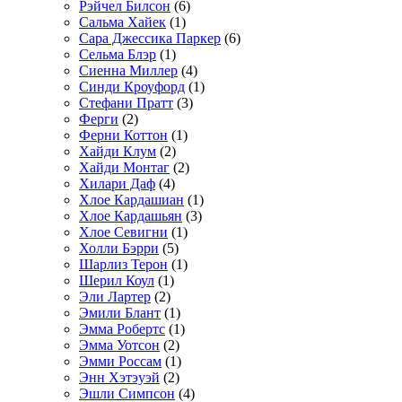
Рэйчел Билсон
(6)
Сальма Хайек
(1)
Сара Джессика Паркер
(6)
Сельма Блэр
(1)
Сиенна Миллер
(4)
Синди Кроуфорд
(1)
Стефани Пратт
(3)
Ферги
(2)
Ферни Коттон
(1)
Хайди Клум
(2)
Хайди Монтаг
(2)
Хилари Даф
(4)
Хлое Кардашиан
(1)
Хлое Кардашьян
(3)
Хлое Севигни
(1)
Холли Бэрри
(5)
Шарлиз Терон
(1)
Шерил Коул
(1)
Эли Лартер
(2)
Эмили Блант
(1)
Эмма Робертс
(1)
Эмма Уотсон
(2)
Эмми Россам
(1)
Энн Хэтэуэй
(2)
Эшли Симпсон
(4)