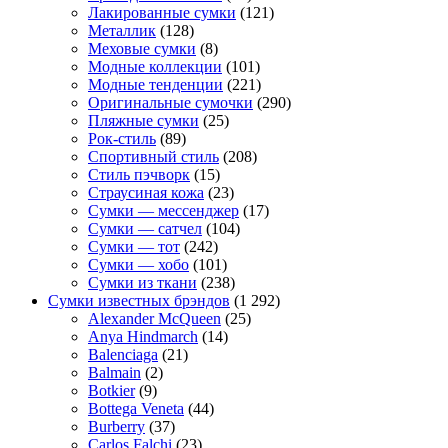
Лакированные сумки
(121)
Металлик
(128)
Меховые сумки
(8)
Модные коллекции
(101)
Модные тенденции
(221)
Оригинальные сумочки
(290)
Пляжные сумки
(25)
Рок-стиль
(89)
Спортивный стиль
(208)
Стиль пэчворк
(15)
Страусиная кожа
(23)
Сумки — мессенджер
(17)
Сумки — сатчел
(104)
Сумки — тот
(242)
Сумки — хобо
(101)
Сумки из ткани
(238)
Сумки известных брэндов
(1 292)
Alexander McQueen
(25)
Anya Hindmarch
(14)
Balenciaga
(21)
Balmain
(2)
Botkier
(9)
Bottega Veneta
(44)
Burberry
(37)
Carlos Falchi
(23)