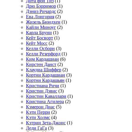
Дита фон Тиз
(1)
Дрю Бэрримор
(1)
Дэниз Ричардс
(2)
Ева Лонгория
(2)
Жизель Бюндхен
(1)
Кайли Миноуг
(2)
Карла Бруни
(1)
Кейт Босворт
(1)
Кейт Мосс
(2)
Келли Осборн
(3)
Келли Резерфорд
(1)
Ким Кардашиан
(6)
Кирстен Данст
(2)
Клаудиа Шиффер
(2)
Кортни Кардашиан
(3)
Кортни Кардашьян
(1)
Кристиана Ричи
(1)
Кристин Дэвис
(3)
Кристин Каваллари
(1)
Кристина Агилера
(2)
Кэмерон Диас
(5)
Кэти Перри
(2)
Кэти Холмс
(4)
Кэтрин Зета-Джонс
(1)
Леди ГаГа
(3)