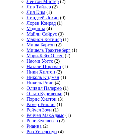
Лейтон Мистер
(2)
Лив Тайлер
(2)
Лил Ким
(1)
Линдсей Лохан
(9)
Лорен Конрад
(1)
Мадонна
(4)
Майли Сайрус
(3)
Марион Котийяр
(1)
Миша Бартон
(2)
Мишель Трахтенберг
(1)
Мэри-Кейт Олсен
(2)
Наоми Уоттс
(2)
Натали Портман
(1)
Ники Хилтон
(2)
Николь Кидман
(1)
Николь Ричи
(4)
Оливия Палермо
(1)
Ольга Куриленко
(1)
Пэрис Хилтон
(3)
Рамер Уиллис
(1)
Рейчел Зоуи
(1)
Рейчел МакАдамс
(1)
Рене Зеллвегер
(2)
Рианна
(2)
Риз Уизерспун
(4)