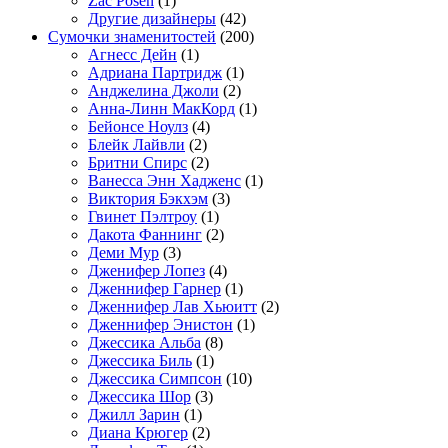
Zac Posen
(1)
Другие дизайнеры
(42)
Сумочки знаменитостей
(200)
Агнесс Дейн
(1)
Адриана Партридж
(1)
Анджелина Джоли
(2)
Анна-Линн МакКорд
(1)
Бейонсе Ноулз
(4)
Блейк Лайвли
(2)
Бритни Спирс
(2)
Ванесса Энн Хадженс
(1)
Виктория Бэкхэм
(3)
Гвинет Пэлтроу
(1)
Дакота Фаннинг
(2)
Деми Мур
(3)
Дженифер Лопез
(4)
Дженнифер Гарнер
(1)
Дженнифер Лав Хьюитт
(2)
Дженнифер Энистон
(1)
Джессика Альба
(8)
Джессика Биль
(1)
Джессика Симпсон
(10)
Джессика Шор
(3)
Джилл Зарин
(1)
Диана Крюгер
(2)