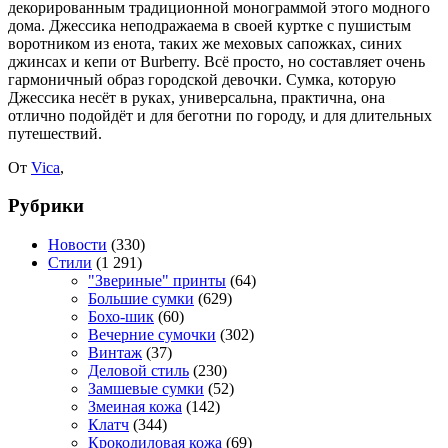
декорированным традиционной монограммой этого модного
дома. Джессика неподражаема в своей куртке с пушистым
воротником из енота, таких же меховых сапожках, синих
джинсах и кепи от Burberry. Всё просто, но составляет очень
гармоничный образ городской девочки. Сумка, которую
Джессика несёт в руках, универсальна, практична, она
отлично подойдёт и для беготни по городу, и для длительных
путешествий.
От
Vica
,
Рубрики
Новости
(330)
Стили
(1 291)
"Звериные" принты
(64)
Большие сумки
(629)
Бохо-шик
(60)
Вечерние сумочки
(302)
Винтаж
(37)
Деловой стиль
(230)
Замшевые сумки
(52)
Змеиная кожа
(142)
Клатч
(344)
Крокодиловая кожа
(69)