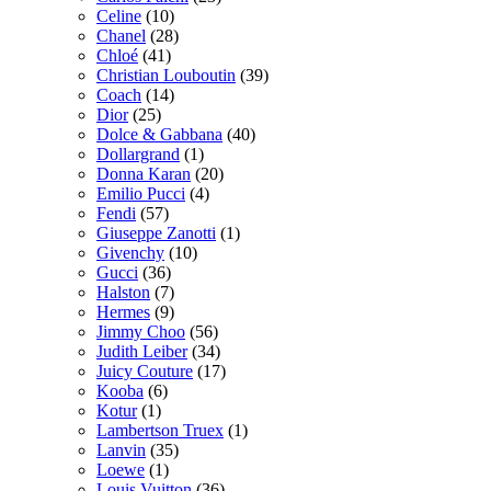
Celine
(10)
Chanel
(28)
Chloé
(41)
Christian Louboutin
(39)
Coach
(14)
Dior
(25)
Dolce & Gabbana
(40)
Dollargrand
(1)
Donna Karan
(20)
Emilio Pucci
(4)
Fendi
(57)
Giuseppe Zanotti
(1)
Givenchy
(10)
Gucci
(36)
Halston
(7)
Hermes
(9)
Jimmy Choo
(56)
Judith Leiber
(34)
Juicy Couture
(17)
Kooba
(6)
Kotur
(1)
Lambertson Truex
(1)
Lanvin
(35)
Loewe
(1)
Louis Vuitton
(36)