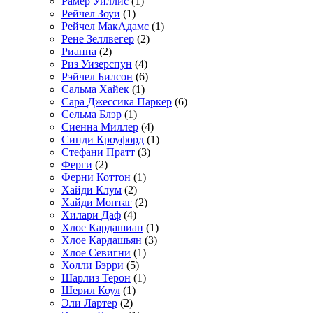
Рамер Уиллис
(1)
Рейчел Зоуи
(1)
Рейчел МакАдамс
(1)
Рене Зеллвегер
(2)
Рианна
(2)
Риз Уизерспун
(4)
Рэйчел Билсон
(6)
Сальма Хайек
(1)
Сара Джессика Паркер
(6)
Сельма Блэр
(1)
Сиенна Миллер
(4)
Синди Кроуфорд
(1)
Стефани Пратт
(3)
Ферги
(2)
Ферни Коттон
(1)
Хайди Клум
(2)
Хайди Монтаг
(2)
Хилари Даф
(4)
Хлое Кардашиан
(1)
Хлое Кардашьян
(3)
Хлое Севигни
(1)
Холли Бэрри
(5)
Шарлиз Терон
(1)
Шерил Коул
(1)
Эли Лартер
(2)