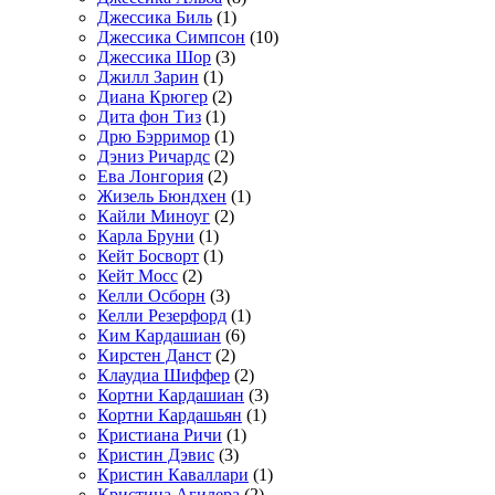
Джессика Биль
(1)
Джессика Симпсон
(10)
Джессика Шор
(3)
Джилл Зарин
(1)
Диана Крюгер
(2)
Дита фон Тиз
(1)
Дрю Бэрримор
(1)
Дэниз Ричардс
(2)
Ева Лонгория
(2)
Жизель Бюндхен
(1)
Кайли Миноуг
(2)
Карла Бруни
(1)
Кейт Босворт
(1)
Кейт Мосс
(2)
Келли Осборн
(3)
Келли Резерфорд
(1)
Ким Кардашиан
(6)
Кирстен Данст
(2)
Клаудиа Шиффер
(2)
Кортни Кардашиан
(3)
Кортни Кардашьян
(1)
Кристиана Ричи
(1)
Кристин Дэвис
(3)
Кристин Каваллари
(1)
Кристина Агилера
(2)