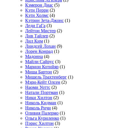
Кэмерон Диас
(5)
Кэти Перри
(2)
Кэти Холмс
(4)
Кэтрин Зета-Джонс
(1)
Леди ГаГа
(3)
Лейтон Мистер
(2)
Лив Тайлер
(2)
Лил Ким
(1)
Линдсей Лохан
(9)
Лорен Конрад
(1)
Мадонна
(4)
Майли Сайрус
(3)
Марион Котийяр
(1)
Миша Бартон
(2)
Мишель Трахтенберг
(1)
Мэри-Кейт Олсен
(2)
Наоми Уоттс
(2)
Натали Портман
(1)
Ники Хилтон
(2)
Николь Кидман
(1)
Николь Ричи
(4)
Оливия Палермо
(1)
Ольга Куриленко
(1)
Пэрис Хилтон
(3)