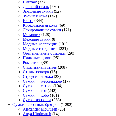
Винтаж
(37)
Деловой стиль
(230)
Замшевые сумки
(52)
Змеиная кожа
(142)
Клатч
(344)
Крокодиловая кожа
(69)
Лакированные сумки
(121)
Металлик
(128)
Меховые сумки
(8)
Модные коллекции
(101)
Модные тенденции
(221)
Оригинальные сумочки
(290)
Пляжные сумки
(25)
Рок-стиль
(89)
Спортивный стиль
(208)
Стиль пэчворк
(15)
Страусиная кожа
(23)
Сумки — мессенджер
(17)
Сумки — сатчел
(104)
Сумки — тот
(242)
Сумки — хобо
(101)
Сумки из ткани
(238)
Сумки известных брэндов
(1 292)
Alexander McQueen
(25)
Anya Hindmarch
(14)