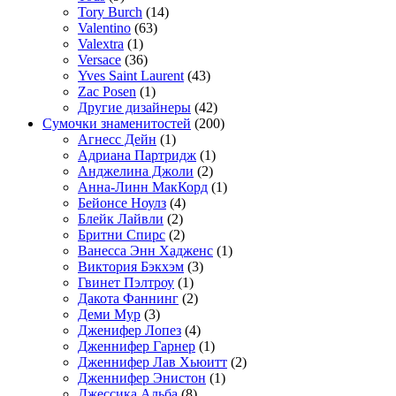
Tory Burch
(14)
Valentino
(63)
Valextra
(1)
Versace
(36)
Yves Saint Laurent
(43)
Zac Posen
(1)
Другие дизайнеры
(42)
Сумочки знаменитостей
(200)
Агнесс Дейн
(1)
Адриана Партридж
(1)
Анджелина Джоли
(2)
Анна-Линн МакКорд
(1)
Бейонсе Ноулз
(4)
Блейк Лайвли
(2)
Бритни Спирс
(2)
Ванесса Энн Хадженс
(1)
Виктория Бэкхэм
(3)
Гвинет Пэлтроу
(1)
Дакота Фаннинг
(2)
Деми Мур
(3)
Дженифер Лопез
(4)
Дженнифер Гарнер
(1)
Дженнифер Лав Хьюитт
(2)
Дженнифер Энистон
(1)
Джессика Альба
(8)