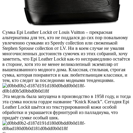
Сумка Epi Leather Lockit от Louis Vuitton – прекрасная
альтернатива для тех, кто не поддался до сих пор повальному
увлечению сумками из Speedy collection или свеженькой
Stephen Sprouse collection от LV. Ни в коем случае не умаляя
многочисленных достоинств сумочек из этих собраний, хочу
заметить, что Epi Leather Lockit как-то несправедливо остаётся
в стороне, хотя это не менее великолепный экземпляр от
вышеназванного модного дома. Классная, стильная, строгая
сумка, которая понравится и как любительницам классики, и
тем, кто следит за последними модными тенденциями.
Эта модель была запущена в производство в 1958 году, и тогда
эта сумка носила гордое название “Knick Knack”. Сегодня Epi
Leather Lockit шьётся из текстурированной кожи особой
обработки и украшается фурнитурой из палладиума, что
придаёт сумке особый шик.