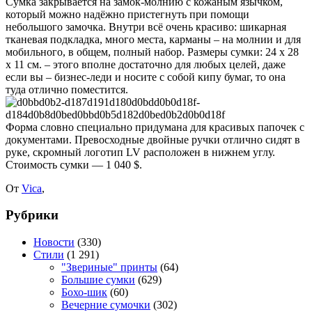
Сумка закрывается на замок-молнию с кожаным язычком,
который можно надёжно пристегнуть при помощи
небольшого замочка. Внутри всё очень красиво: шикарная
тканевая подкладка, много места, карманы – на молнии и для
мобильного, в общем, полный набор. Размеры сумки: 24 х 28
х 11 см. – этого вполне достаточно для любых целей, даже
если вы – бизнес-леди и носите с собой кипу бумаг, то она
туда отлично поместится.
Форма словно специально придумана для красивых папочек с
документами. Превосходные двойные ручки отлично сидят в
руке, скромный логотип LV расположен в нижнем углу.
Стоимость сумки — 1 040 $.
От
Vica
,
Рубрики
Новости
(330)
Стили
(1 291)
"Звериные" принты
(64)
Большие сумки
(629)
Бохо-шик
(60)
Вечерние сумочки
(302)