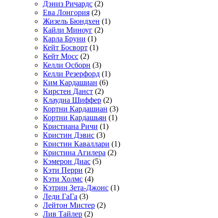
Дэниз Ричардс
(2)
Ева Лонгория
(2)
Жизель Бюндхен
(1)
Кайли Миноуг
(2)
Карла Бруни
(1)
Кейт Босворт
(1)
Кейт Мосс
(2)
Келли Осборн
(3)
Келли Резерфорд
(1)
Ким Кардашиан
(6)
Кирстен Данст
(2)
Клаудиа Шиффер
(2)
Кортни Кардашиан
(3)
Кортни Кардашьян
(1)
Кристиана Ричи
(1)
Кристин Дэвис
(3)
Кристин Каваллари
(1)
Кристина Агилера
(2)
Кэмерон Диас
(5)
Кэти Перри
(2)
Кэти Холмс
(4)
Кэтрин Зета-Джонс
(1)
Леди ГаГа
(3)
Лейтон Мистер
(2)
Лив Тайлер
(2)