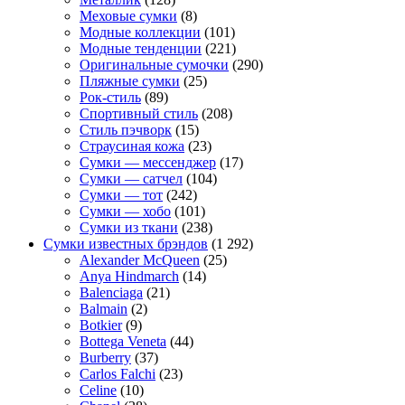
Меховые сумки
(8)
Модные коллекции
(101)
Модные тенденции
(221)
Оригинальные сумочки
(290)
Пляжные сумки
(25)
Рок-стиль
(89)
Спортивный стиль
(208)
Стиль пэчворк
(15)
Страусиная кожа
(23)
Сумки — мессенджер
(17)
Сумки — сатчел
(104)
Сумки — тот
(242)
Сумки — хобо
(101)
Сумки из ткани
(238)
Сумки известных брэндов
(1 292)
Alexander McQueen
(25)
Anya Hindmarch
(14)
Balenciaga
(21)
Balmain
(2)
Botkier
(9)
Bottega Veneta
(44)
Burberry
(37)
Carlos Falchi
(23)
Celine
(10)