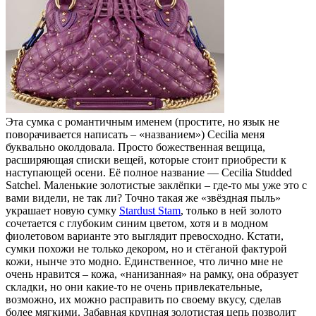
Эта сумка с романтичным именем (простите, но язык не
поворачивается написать – «названием») Cecilia меня
буквально околдовала. Просто божественная вещица,
расширяющая списки вещей, которые стоит приобрести к
наступающей осени. Её полное название — Cecilia Studded
Satchel. Маленькие золотистые заклёпки – где-то мы уже это с
вами видели, не так ли? Точно такая же «звёздная пыль»
украшает новую сумку
Stardust Stam
, только в ней золото
сочетается с глубоким синим цветом, хотя и в модном
фиолетовом варианте это выглядит превосходно. Кстати,
сумки похожи не только декором, но и стёганой фактурой
кожи, нынче это модно. Единственное, что лично мне не
очень нравится – кожа, «нанизанная» на рамку, она образует
складки, но они какие-то не очень привлекательные,
возможно, их можно расправить по своему вкусу, сделав
более мягкими. Забавная крупная золотистая цепь позволит