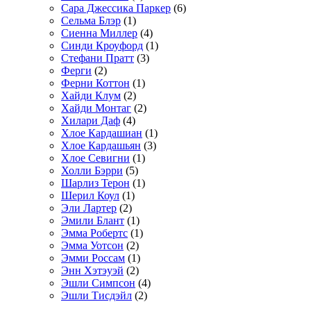
Сара Джессика Паркер
(6)
Сельма Блэр
(1)
Сиенна Миллер
(4)
Синди Кроуфорд
(1)
Стефани Пратт
(3)
Ферги
(2)
Ферни Коттон
(1)
Хайди Клум
(2)
Хайди Монтаг
(2)
Хилари Даф
(4)
Хлое Кардашиан
(1)
Хлое Кардашьян
(3)
Хлое Севигни
(1)
Холли Бэрри
(5)
Шарлиз Терон
(1)
Шерил Коул
(1)
Эли Лартер
(2)
Эмили Блант
(1)
Эмма Робертс
(1)
Эмма Уотсон
(2)
Эмми Россам
(1)
Энн Хэтэуэй
(2)
Эшли Симпсон
(4)
Эшли Тисдэйл
(2)