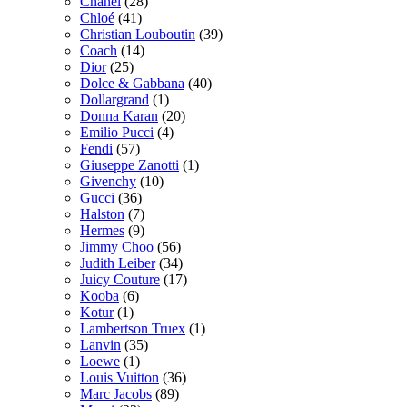
Chanel
(28)
Chloé
(41)
Christian Louboutin
(39)
Coach
(14)
Dior
(25)
Dolce & Gabbana
(40)
Dollargrand
(1)
Donna Karan
(20)
Emilio Pucci
(4)
Fendi
(57)
Giuseppe Zanotti
(1)
Givenchy
(10)
Gucci
(36)
Halston
(7)
Hermes
(9)
Jimmy Choo
(56)
Judith Leiber
(34)
Juicy Couture
(17)
Kooba
(6)
Kotur
(1)
Lambertson Truex
(1)
Lanvin
(35)
Loewe
(1)
Louis Vuitton
(36)
Marc Jacobs
(89)