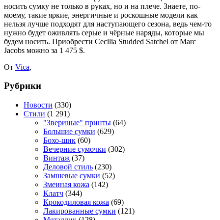
носить сумку не только в руках, но и на плече. Знаете, по-
моему, такие яркие, энергичные и роскошные модели как
нельзя лучше подходят для наступающего сезона, ведь чем-то
нужно будет оживлять серые и чёрные наряды, которые мы
будем носить. Приобрести Cecilia Studded Satchel от Marc
Jacobs можно за 1 475 $.
От
Vica
,
Рубрики
Новости
(330)
Стили
(1 291)
"Звериные" принты
(64)
Большие сумки
(629)
Бохо-шик
(60)
Вечерние сумочки
(302)
Винтаж
(37)
Деловой стиль
(230)
Замшевые сумки
(52)
Змеиная кожа
(142)
Клатч
(344)
Крокодиловая кожа
(69)
Лакированные сумки
(121)
Металлик
(128)