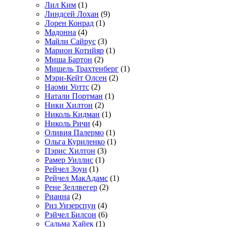
Лил Ким
(1)
Линдсей Лохан
(9)
Лорен Конрад
(1)
Мадонна
(4)
Майли Сайрус
(3)
Марион Котийяр
(1)
Миша Бартон
(2)
Мишель Трахтенберг
(1)
Мэри-Кейт Олсен
(2)
Наоми Уоттс
(2)
Натали Портман
(1)
Ники Хилтон
(2)
Николь Кидман
(1)
Николь Ричи
(4)
Оливия Палермо
(1)
Ольга Куриленко
(1)
Пэрис Хилтон
(3)
Рамер Уиллис
(1)
Рейчел Зоуи
(1)
Рейчел МакАдамс
(1)
Рене Зеллвегер
(2)
Рианна
(2)
Риз Уизерспун
(4)
Рэйчел Билсон
(6)
Сальма Хайек
(1)