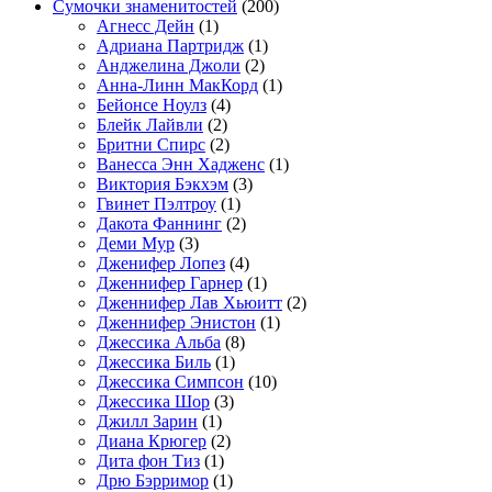
Сумочки знаменитостей
(200)
Агнесс Дейн
(1)
Адриана Партридж
(1)
Анджелина Джоли
(2)
Анна-Линн МакКорд
(1)
Бейонсе Ноулз
(4)
Блейк Лайвли
(2)
Бритни Спирс
(2)
Ванесса Энн Хадженс
(1)
Виктория Бэкхэм
(3)
Гвинет Пэлтроу
(1)
Дакота Фаннинг
(2)
Деми Мур
(3)
Дженифер Лопез
(4)
Дженнифер Гарнер
(1)
Дженнифер Лав Хьюитт
(2)
Дженнифер Энистон
(1)
Джессика Альба
(8)
Джессика Биль
(1)
Джессика Симпсон
(10)
Джессика Шор
(3)
Джилл Зарин
(1)
Диана Крюгер
(2)
Дита фон Тиз
(1)
Дрю Бэрримор
(1)