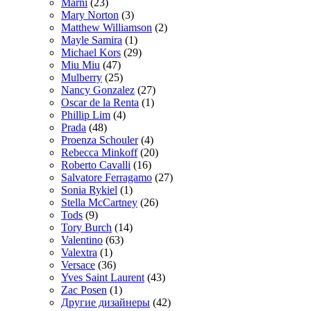
Marni
(23)
Mary Norton
(3)
Matthew Williamson
(2)
Mayle Samira
(1)
Michael Kors
(29)
Miu Miu
(47)
Mulberry
(25)
Nancy Gonzalez
(27)
Oscar de la Renta
(1)
Phillip Lim
(4)
Prada
(48)
Proenza Schouler
(4)
Rebecca Minkoff
(20)
Roberto Cavalli
(16)
Salvatore Ferragamo
(27)
Sonia Rykiel
(1)
Stella McCartney
(26)
Tods
(9)
Tory Burch
(14)
Valentino
(63)
Valextra
(1)
Versace
(36)
Yves Saint Laurent
(43)
Zac Posen
(1)
Другие дизайнеры
(42)