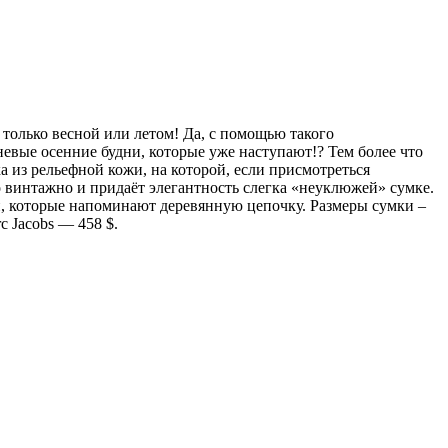
а только весной или летом! Да, с помощью такого
невые осенние будни, которые уже наступают!? Тем более что
из рельефной кожи, на которой, если присмотреться
о винтажно и придаёт элегантность слегка «неуклюжей» сумке.
и, которые напоминают
деревянную цепочку. Размеры сумки –
c Jacobs — 458 $.