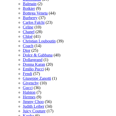
Balmain
(2)
Botkier
(9)
Bottega Veneta
(44)
Burberry
(37)
Carlos Falchi
(23)
Celine
(10)
Chanel
(28)
Chloé
(41)
Christian Louboutin
(39)
Coach
(14)
Dior
(25)
Dolce & Gabbana
(40)
Dollargrand
(1)
Donna Karan
(20)
Emilio Pucci
(4)
Fendi
(57)
Giuseppe Zanotti
(1)
Givenchy
(10)
Gucci
(36)
Halston
(7)
Hermes
(9)
Jimmy Choo
(56)
Judith Leiber
(34)
Juicy Couture
(17)
Kooba
(6)