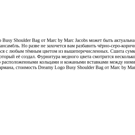
o Busy Shoulder Bag от Marc by Marc Jacobs может быть актуальн
самбль. Но разве не захочется вам разбавить чёрно-серо-корич
ся с любым тёмным цветом из вышеперечисленных. Сшита сумка 
который её создал. Фурнитура медного цвета смотрится нескольк
чно расположенными кольцами и кожаными вставками между ним
кармана, стоимость Dreamy Logo Busy Shoulder Bag от Marc by Mar