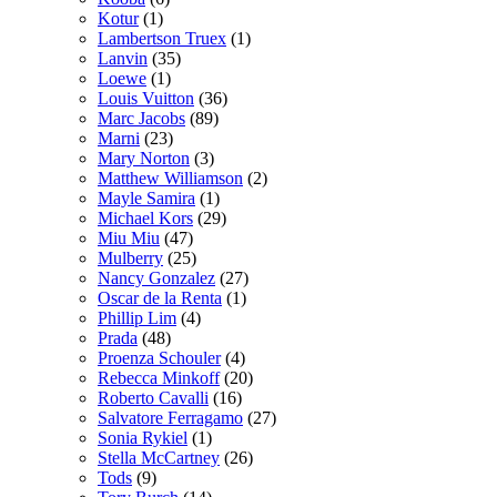
Kotur
(1)
Lambertson Truex
(1)
Lanvin
(35)
Loewe
(1)
Louis Vuitton
(36)
Marc Jacobs
(89)
Marni
(23)
Mary Norton
(3)
Matthew Williamson
(2)
Mayle Samira
(1)
Michael Kors
(29)
Miu Miu
(47)
Mulberry
(25)
Nancy Gonzalez
(27)
Oscar de la Renta
(1)
Phillip Lim
(4)
Prada
(48)
Proenza Schouler
(4)
Rebecca Minkoff
(20)
Roberto Cavalli
(16)
Salvatore Ferragamo
(27)
Sonia Rykiel
(1)
Stella McCartney
(26)
Tods
(9)