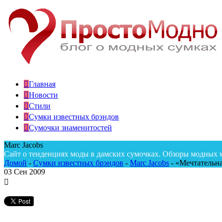
Главная
Новости
Стили
Сумки известных брэндов
Сумочки знаменитостей
Marc Jacobs
Сайт о тенденциях моды в дамских сумочках. Обзоры модных 
Домой
-
Сумки известных брэндов
-
Marc Jacobs
-
«Мечтательна
03
Сен 2009