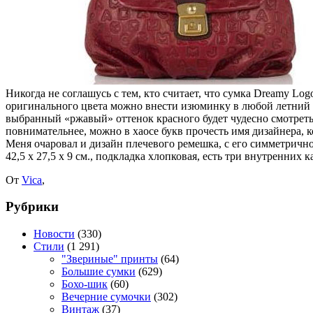
Никогда не соглашусь с тем, кто считает, что сумка Dreamy Log
оригинального цвета можно внести изюминку в любой летний ан
выбранный «ржавый» оттенок красного будет чудесно смотреть
повнимательнее, можно в хаосе букв прочесть имя дизайнера, 
Меня очаровал и дизайн плечевого ремешка, с его симметри
42,5 х 27,5 х 9 см., подкладка хлопковая, есть три внутренних 
От
Vica
,
Рубрики
Новости
(330)
Стили
(1 291)
"Звериные" принты
(64)
Большие сумки
(629)
Бохо-шик
(60)
Вечерние сумочки
(302)
Винтаж
(37)