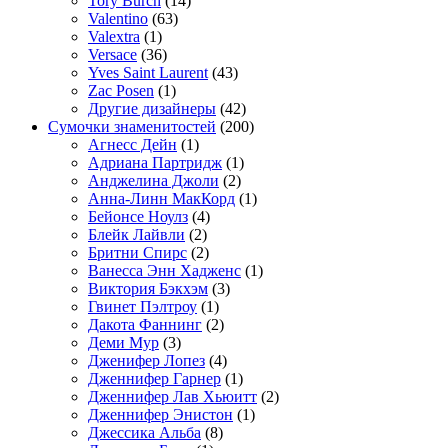
Tory Burch
(14)
Valentino
(63)
Valextra
(1)
Versace
(36)
Yves Saint Laurent
(43)
Zac Posen
(1)
Другие дизайнеры
(42)
Сумочки знаменитостей
(200)
Агнесс Дейн
(1)
Адриана Партридж
(1)
Анджелина Джоли
(2)
Анна-Линн МакКорд
(1)
Бейонсе Ноулз
(4)
Блейк Лайвли
(2)
Бритни Спирс
(2)
Ванесса Энн Хадженс
(1)
Виктория Бэкхэм
(3)
Гвинет Пэлтроу
(1)
Дакота Фаннинг
(2)
Деми Мур
(3)
Дженифер Лопез
(4)
Дженнифер Гарнер
(1)
Дженнифер Лав Хьюитт
(2)
Дженнифер Энистон
(1)
Джессика Альба
(8)