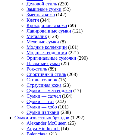
Деловой стиль
(230)
Замшевые сумки
(52)
Змеиная кожа
(142)
Клатч
(344)
Крокодиловая кожа
(69)
Лакированные сумки
(121)
Металлик
(128)
Меховые сумки
(8)
Модные коллекции
(101)
Модные тенденции
(221)
Оригинальные сумочки
(290)
Пляжные сумки
(25)
Рок-стиль
(89)
Спортивный стиль
(208)
Стиль пэчворк
(15)
Страусиная кожа
(23)
Сумки — мессенджер
(17)
Сумки — сатчел
(104)
Сумки — тот
(242)
Сумки — хобо
(101)
Сумки из ткани
(238)
Сумки известных брэндов
(1 292)
Alexander McQueen
(25)
Anya Hindmarch
(14)
Balenciaga
(21)