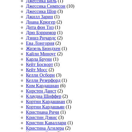
Джессика Биль
(1)
Джессика Симпсон
(10)
Джессика Шор
(3)
Джилл Зарин
(1)
Диана Крюгер
(2)
Дита фон Тиз
(1)
Дрю Бэрримор
(1)
Дэниз Ричардс
(2)
Ева Лонгория
(2)
Жизель Бюндхен
(1)
Кайли Миноуг
(2)
Карла Бруни
(1)
Кейт Босворт
(1)
Кейт Мосс
(2)
Келли Осборн
(3)
Келли Резерфорд
(1)
Ким Кардашиан
(6)
Кирстен Данст
(2)
Клаудиа Шиффер
(2)
Кортни Кардашиан
(3)
Кортни Кардашьян
(1)
Кристиана Ричи
(1)
Кристин Дэвис
(3)
Кристин Каваллари
(1)
Кристина Агилера
(2)