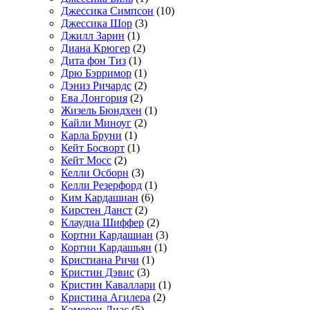
Джессика Симпсон
(10)
Джессика Шор
(3)
Джилл Зарин
(1)
Диана Крюгер
(2)
Дита фон Тиз
(1)
Дрю Бэрримор
(1)
Дэниз Ричардс
(2)
Ева Лонгория
(2)
Жизель Бюндхен
(1)
Кайли Миноуг
(2)
Карла Бруни
(1)
Кейт Босворт
(1)
Кейт Мосс
(2)
Келли Осборн
(3)
Келли Резерфорд
(1)
Ким Кардашиан
(6)
Кирстен Данст
(2)
Клаудиа Шиффер
(2)
Кортни Кардашиан
(3)
Кортни Кардашьян
(1)
Кристиана Ричи
(1)
Кристин Дэвис
(3)
Кристин Каваллари
(1)
Кристина Агилера
(2)
Кэмерон Диас
(5)