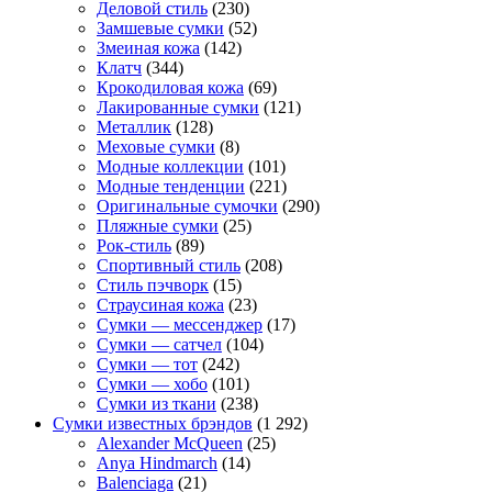
Деловой стиль
(230)
Замшевые сумки
(52)
Змеиная кожа
(142)
Клатч
(344)
Крокодиловая кожа
(69)
Лакированные сумки
(121)
Металлик
(128)
Меховые сумки
(8)
Модные коллекции
(101)
Модные тенденции
(221)
Оригинальные сумочки
(290)
Пляжные сумки
(25)
Рок-стиль
(89)
Спортивный стиль
(208)
Стиль пэчворк
(15)
Страусиная кожа
(23)
Сумки — мессенджер
(17)
Сумки — сатчел
(104)
Сумки — тот
(242)
Сумки — хобо
(101)
Сумки из ткани
(238)
Сумки известных брэндов
(1 292)
Alexander McQueen
(25)
Anya Hindmarch
(14)
Balenciaga
(21)