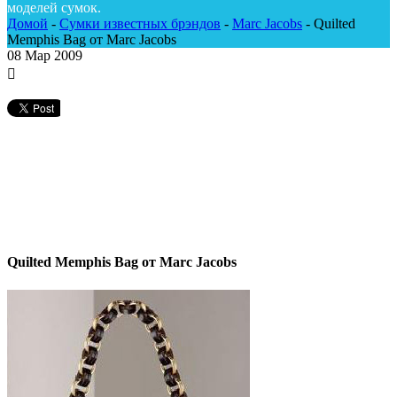
моделей сумок.
Домой
-
Сумки известных брэндов
-
Marc Jacobs
-
Quilted
Memphis Bag от Marc Jacobs
08
Мар 2009
Quilted Memphis Bag от Marc Jacobs