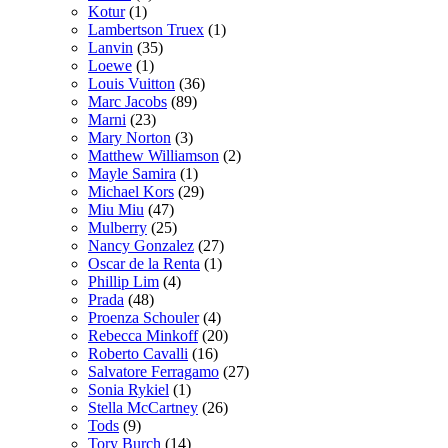
Kotur
(1)
Lambertson Truex
(1)
Lanvin
(35)
Loewe
(1)
Louis Vuitton
(36)
Marc Jacobs
(89)
Marni
(23)
Mary Norton
(3)
Matthew Williamson
(2)
Mayle Samira
(1)
Michael Kors
(29)
Miu Miu
(47)
Mulberry
(25)
Nancy Gonzalez
(27)
Oscar de la Renta
(1)
Phillip Lim
(4)
Prada
(48)
Proenza Schouler
(4)
Rebecca Minkoff
(20)
Roberto Cavalli
(16)
Salvatore Ferragamo
(27)
Sonia Rykiel
(1)
Stella McCartney
(26)
Tods
(9)
Tory Burch
(14)