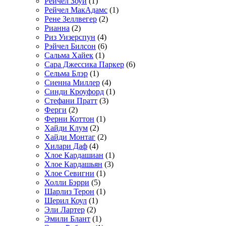
Рейчел Зоуи
(1)
Рейчел МакАдамс
(1)
Рене Зеллвегер
(2)
Рианна
(2)
Риз Уизерспун
(4)
Рэйчел Билсон
(6)
Сальма Хайек
(1)
Сара Джессика Паркер
(6)
Сельма Блэр
(1)
Сиенна Миллер
(4)
Синди Кроуфорд
(1)
Стефани Пратт
(3)
Ферги
(2)
Ферни Коттон
(1)
Хайди Клум
(2)
Хайди Монтаг
(2)
Хилари Даф
(4)
Хлое Кардашиан
(1)
Хлое Кардашьян
(3)
Хлое Севигни
(1)
Холли Бэрри
(5)
Шарлиз Терон
(1)
Шерил Коул
(1)
Эли Лартер
(2)
Эмили Блант
(1)