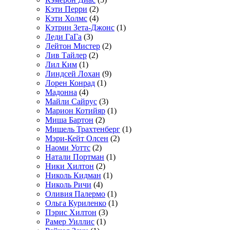
Кэти Перри
(2)
Кэти Холмс
(4)
Кэтрин Зета-Джонс
(1)
Леди ГаГа
(3)
Лейтон Мистер
(2)
Лив Тайлер
(2)
Лил Ким
(1)
Линдсей Лохан
(9)
Лорен Конрад
(1)
Мадонна
(4)
Майли Сайрус
(3)
Марион Котийяр
(1)
Миша Бартон
(2)
Мишель Трахтенберг
(1)
Мэри-Кейт Олсен
(2)
Наоми Уоттс
(2)
Натали Портман
(1)
Ники Хилтон
(2)
Николь Кидман
(1)
Николь Ричи
(4)
Оливия Палермо
(1)
Ольга Куриленко
(1)
Пэрис Хилтон
(3)
Рамер Уиллис
(1)