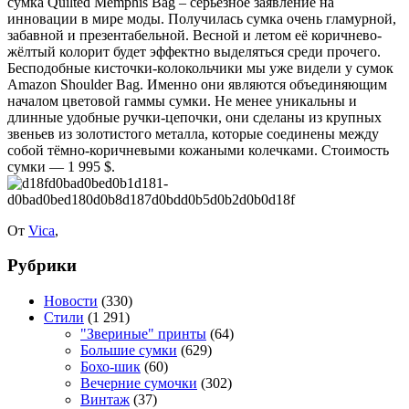
сумка Quilted Memphis Bag – серьёзное заявление на
инновации в мире моды. Получилась сумка очень гламурной,
забавной и презентабельной.
Весной и летом её коричнево-
жёлтый колорит будет эффектно выделяться среди прочего.
Бесподобные кисточки-колокольчики мы уже видели у сумок
Amazon Shoulder Bag. Именно они являются объединяющим
началом цветовой гаммы сумки. Не менее уникальны и
длинные удобные ручки-цепочки, они сделаны из крупных
звеньев из золотистого металла, которые соединены между
собой тёмно-коричневыми кожаными колечками. Стоимость
сумки — 1 995 $.
От
Vica
,
Рубрики
Новости
(330)
Стили
(1 291)
"Звериные" принты
(64)
Большие сумки
(629)
Бохо-шик
(60)
Вечерние сумочки
(302)
Винтаж
(37)