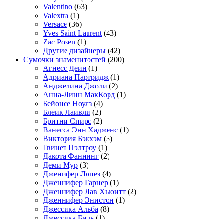
Valentino
(63)
Valextra
(1)
Versace
(36)
Yves Saint Laurent
(43)
Zac Posen
(1)
Другие дизайнеры
(42)
Сумочки знаменитостей
(200)
Агнесс Дейн
(1)
Адриана Партридж
(1)
Анджелина Джоли
(2)
Анна-Линн МакКорд
(1)
Бейонсе Ноулз
(4)
Блейк Лайвли
(2)
Бритни Спирс
(2)
Ванесса Энн Хадженс
(1)
Виктория Бэкхэм
(3)
Гвинет Пэлтроу
(1)
Дакота Фаннинг
(2)
Деми Мур
(3)
Дженифер Лопез
(4)
Дженнифер Гарнер
(1)
Дженнифер Лав Хьюитт
(2)
Дженнифер Энистон
(1)
Джессика Альба
(8)
Джессика Биль
(1)